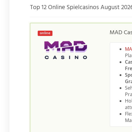
Top 12 Online Spielcasinos August 202
MAD Cas
online
MA
Pla
Ca
Fre
Sp
Gr
Se
Pr
Hoh
att
Fle
Ma