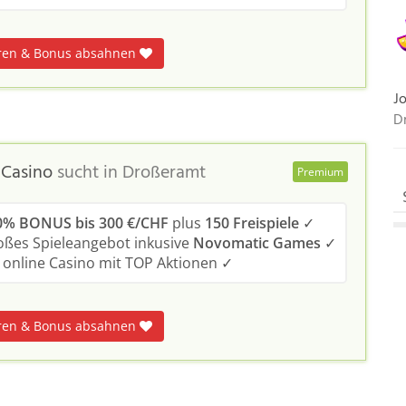
eren & Bonus absahnen
J
D
 Casino
sucht in
Droßeramt
Premium
0% BONUS bis 300 €/CHF
plus
150 Freispiele
✓
oßes Spieleangebot inkusive
Novomatic Games
✓
 online Casino mit TOP Aktionen ✓
eren & Bonus absahnen