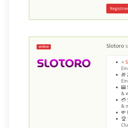
Registri
Slotoro
s
online
⭐
S
Ei
🎁
Ei
🎰 
& 
💳 
& 
💸 
🏆 
Cl