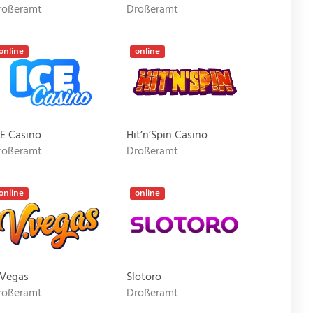
roßeramt
Droßeramt
online
online
CE Casino
Hit’n’Spin Casino
roßeramt
Droßeramt
online
online
.Vegas
Slotoro
roßeramt
Droßeramt