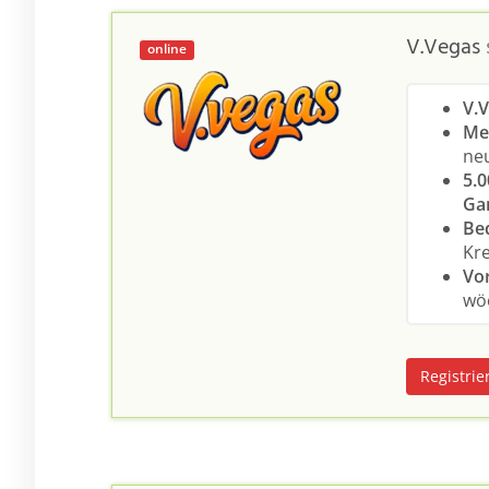
V.Vegas
online
V.V
Me
ne
5.
Ga
Be
Kre
Vor
wöc
Registri