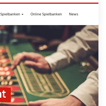
Spielbanken
Online Spielbanken
News
mt