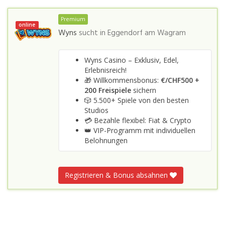
Premium
online
Wyns
sucht in
Eggendorf am Wagram
Wyns Casino – Exklusiv, Edel,
Erlebnisreich!
🎁 Willkommensbonus:
€/CHF500 +
200 Freispiele
sichern
🎲 5.500+ Spiele von den besten
Studios
💳 Bezahle flexibel: Fiat & Crypto
👑 VIP-Programm mit individuellen
Belohnungen
Registrieren & Bonus absahnen