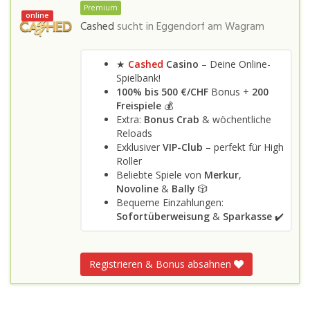
Premium
online
Cashed
sucht in
Eggendorf am Wagram
★
Cashed
Casino
– Deine Online-
Spielbank!
100% bis 500 €/CHF
Bonus +
200
Freispiele
💰
Extra:
Bonus Crab
& wöchentliche
Reloads
Exklusiver
VIP-Club
– perfekt für High
Roller
Beliebte Spiele von
Merkur
,
Novoline
&
Bally
🎲
Bequeme Einzahlungen:
Sofortüberweisung
&
Sparkasse
✔️
Registrieren & Bonus absahnen