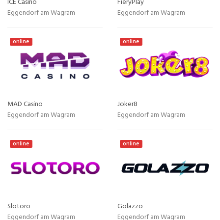
ICE Casino
FieryPlay
Eggendorf am Wagram
Eggendorf am Wagram
online
online
MAD Casino
Joker8
Eggendorf am Wagram
Eggendorf am Wagram
online
online
Slotoro
Golazzo
Eggendorf am Wagram
Eggendorf am Wagram