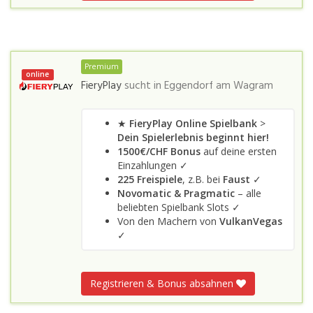
Premium
online
FieryPlay
sucht in
Eggendorf am Wagram
★
FieryPlay Online Spielbank
>
Dein Spielerlebnis beginnt hier!
1500€/CHF Bonus
auf deine ersten
Einzahlungen ✓
225 Freispiele
, z.B. bei
Faust
✓
Novomatic & Pragmatic
– alle
beliebten Spielbank Slots ✓
Von den Machern von
VulkanVegas
✓
Registrieren & Bonus absahnen