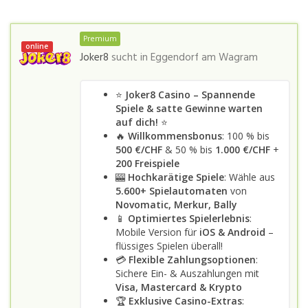
Premium
online
Joker8
sucht in
Eggendorf am Wagram
⭐
Joker8 Casino – Spannende
Spiele & satte Gewinne warten
auf dich!
⭐
🔥
Willkommensbonus
: 100 % bis
500 €/CHF
& 50 % bis
1.000 €/CHF
+
200 Freispiele
🎰
Hochkarätige Spiele
: Wähle aus
5.600+ Spielautomaten
von
Novomatic, Merkur, Bally
📱
Optimiertes Spielerlebnis
:
Mobile Version für
iOS & Android
–
flüssiges Spielen überall!
💳
Flexible Zahlungsoptionen
:
Sichere Ein- & Auszahlungen mit
Visa, Mastercard & Krypto
🏆
Exklusive Casino-Extras
: