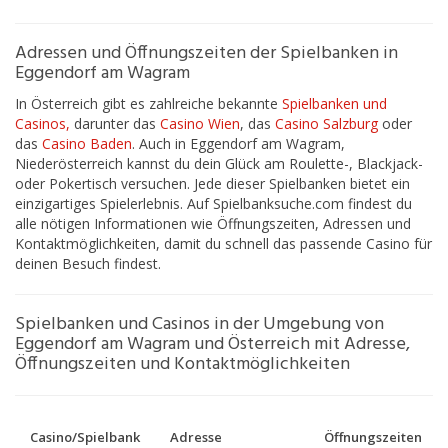
Adressen und Öffnungszeiten der Spielbanken in
Eggendorf am Wagram
In Österreich gibt es zahlreiche bekannte
Spielbanken und
Casinos,
darunter das
Casino Wien
, das
Casino Salzburg
oder
das
Casino Baden
. Auch in Eggendorf am Wagram,
Niederösterreich kannst du dein Glück am Roulette-, Blackjack-
oder Pokertisch versuchen. Jede dieser Spielbanken bietet ein
einzigartiges Spielerlebnis. Auf Spielbanksuche.com findest du
alle nötigen Informationen wie Öffnungszeiten, Adressen und
Kontaktmöglichkeiten, damit du schnell das passende Casino für
deinen Besuch findest.
Spielbanken und Casinos in der Umgebung von
Eggendorf am Wagram und Österreich mit Adresse,
Öffnungszeiten und Kontaktmöglichkeiten
Casino/Spielbank
Adresse
Öffnungszeiten