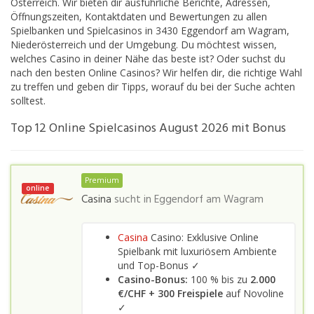
Österreich. Wir bieten dir ausführliche Berichte, Adressen,
Öffnungszeiten, Kontaktdaten und Bewertungen zu allen
Spielbanken und Spielcasinos in 3430 Eggendorf am Wagram,
Niederösterreich und der Umgebung. Du möchtest wissen,
welches Casino in deiner Nähe das beste ist? Oder suchst du
nach den besten Online Casinos? Wir helfen dir, die richtige Wahl
zu treffen und geben dir Tipps, worauf du bei der Suche achten
solltest.
Top 12 Online Spielcasinos August 2026 mit Bonus
Premium
online
Casina
sucht in
Eggendorf am Wagram
Casina
Casino: Exklusive Online
Spielbank mit luxuriösem Ambiente
und Top-Bonus ✓
Casino-Bonus:
100 % bis zu
2.000
€/CHF + 300 Freispiele
auf Novoline
✓