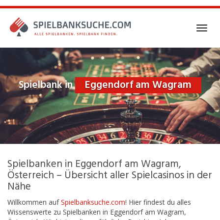
Skip
to
main
Toggl
content
navig
Spielbank in
Eggendorf am Wagram
Spielbanken in Eggendorf am Wagram,
Österreich – Übersicht aller Spielcasinos in der
Nähe
Willkommen auf
Spielbanksuche.com
! Hier findest du alles
Wissenswerte zu Spielbanken in Eggendorf am Wagram,