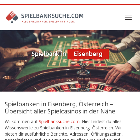
Skip
to
main
Toggl
content
navig
Spielbank in
Eisenberg
Spielbanken in Eisenberg, Österreich –
Übersicht aller Spielcasinos in der Nähe
Willkommen auf
Spielbanksuche.com
! Hier findest du alles
Wissenswerte zu Spielbanken in Eisenberg, Österreich. Wir
bieten dir ausführliche Berichte, Adressen, Öffnungszeiten,