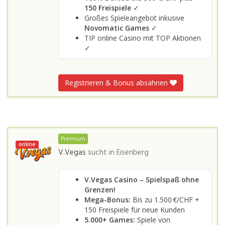
150 Freispiele
✓
Großes Spieleangebot inkusive
Novomatic Games
✓
TIP online Casino mit TOP Aktionen
✓
Registrieren & Bonus absahnen
Premium
online
V.Vegas
sucht in
Eisenberg
V.Vegas Casino – Spielspaß ohne
Grenzen!
Mega-Bonus:
Bis zu 1.500 €/CHF +
150 Freispiele für neue Kunden
5.000+ Games:
Spiele von