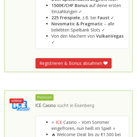
1500€/CHF Bonus
auf deine ersten
Einzahlungen ✓
225 Freispiele
, z.B. bei
Faust
✓
Novomatic & Pragmatic
– alle
beliebten Spielbank Slots ✓
Von den Machern von
VulkanVegas
✓
Registrieren & Bonus absahnen
Premium
online
ICE Casino
sucht in
Eisenberg
⭐
ICE
Casino – Vom Sommer
eingefroren, nun heiß im Spiel! ⭐
🔥 Welcome Deal: bis zu €1.500 bei