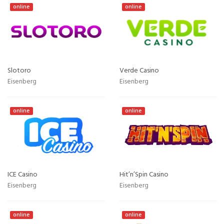
online
online
Slotoro
Verde Casino
Eisenberg
Eisenberg
online
online
ICE Casino
Hit’n’Spin Casino
Eisenberg
Eisenberg
online
online