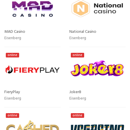
MAD Casino
National Casino
Eisenberg
Eisenberg
online
online
FieryPlay
Joker8
Eisenberg
Eisenberg
online
online