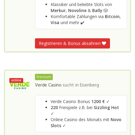
Klassiker und beliebte Slots von
Merkur
,
Novoline
&
Bally
🎲
Komfortable Zahlungen via
Bitcoin
,
Visa
und mehr ✔️
Registrieren & Bonus absahnen
Premium
online
Verde Casino
sucht in
Eisenberg
Verde Casino Bonus
1200 €
✓
220
Freispiele z.B. bei
Sizzling Hot
✓
Online Casino des Monats mit
Novo
Slots
✓