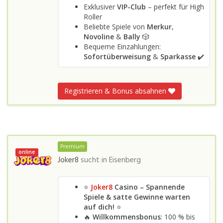
Exklusiver
VIP-Club
– perfekt für High
Roller
Beliebte Spiele von
Merkur
,
Novoline
&
Bally
🎲
Bequeme Einzahlungen:
Sofortüberweisung
&
Sparkasse
✔️
Registrieren & Bonus absahnen
Premium
online
Joker8
sucht in
Eisenberg
⭐
Joker8
Casino – Spannende
Spiele & satte Gewinne warten
auf dich!
⭐
🔥
Willkommensbonus
: 100 % bis