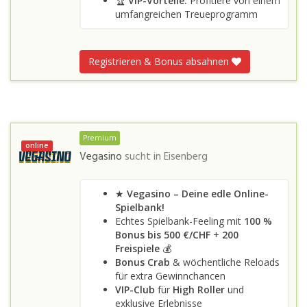
🏆
VIP-Vorteile:
Profitiere von einem
umfangreichen Treueprogramm
Registrieren & Bonus absahnen
Premium
online
Vegasino
sucht in
Eisenberg
★
Vegasino – Deine edle Online-
Spielbank!
Echtes Spielbank-Feeling mit
100 %
Bonus bis 500 €/CHF
+
200
Freispiele
💰
Bonus Crab
& wöchentliche Reloads
für extra Gewinnchancen
VIP-Club
für
High Roller
und
exklusive Erlebnisse