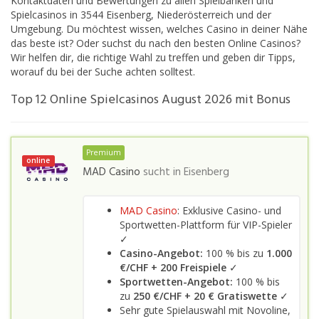
Kontaktdaten und Bewertungen zu allen Spielbanken und
Spielcasinos in 3544 Eisenberg, Niederösterreich und der
Umgebung. Du möchtest wissen, welches Casino in deiner Nähe
das beste ist? Oder suchst du nach den besten Online Casinos?
Wir helfen dir, die richtige Wahl zu treffen und geben dir Tipps,
worauf du bei der Suche achten solltest.
Top 12 Online Spielcasinos August 2026 mit Bonus
Premium
online
MAD Casino
sucht in
Eisenberg
MAD Casino
: Exklusive Casino- und
Sportwetten-Plattform für VIP-Spieler
✓
Casino-Angebot:
100 % bis zu
1.000
€/CHF + 200 Freispiele
✓
Sportwetten-Angebot:
100 % bis
zu
250 €/CHF + 20 € Gratiswette
✓
Sehr gute Spielauswahl mit Novoline,