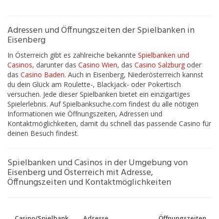
Adressen und Öffnungszeiten der Spielbanken in
Eisenberg
In Österreich gibt es zahlreiche bekannte
Spielbanken und
Casinos,
darunter das
Casino Wien
, das
Casino Salzburg
oder
das
Casino Baden
. Auch in Eisenberg, Niederösterreich kannst
du dein Glück am Roulette-, Blackjack- oder Pokertisch
versuchen. Jede dieser Spielbanken bietet ein einzigartiges
Spielerlebnis. Auf Spielbanksuche.com findest du alle nötigen
Informationen wie Öffnungszeiten, Adressen und
Kontaktmöglichkeiten, damit du schnell das passende Casino für
deinen Besuch findest.
Spielbanken und Casinos in der Umgebung von
Eisenberg und Österreich mit Adresse,
Öffnungszeiten und Kontaktmöglichkeiten
Casino/Spielbank
Adresse
Öffnungszeiten