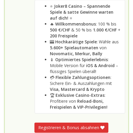
⭐
Joker8 Casino – Spannende
Spiele & satte Gewinne warten
auf dich!
⭐
🔥
Willkommensbonus
: 100 % bis
500 €/CHF
& 50 % bis
1.000 €/CHF
+
200 Freispiele
🎰
Hochkarätige Spiele
: Wähle aus
5.600+ Spielautomaten
von
Novomatic, Merkur, Bally
📱
Optimiertes Spielerlebnis
:
Mobile Version für
iOS & Android
–
flüssiges Spielen überall!
💳
Flexible Zahlungsoptionen
:
Sichere Ein- & Auszahlungen mit
Visa, Mastercard & Krypto
🏆
Exklusive Casino-Extras
:
Profitiere von
Reload-Boni,
Freispielen & VIP-Privilegien!
Registrieren & Bonus absahnen