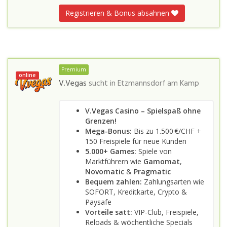
Registrieren & Bonus absahnen
Premium
online
V.Vegas
sucht in
Etzmannsdorf am Kamp
V.Vegas Casino – Spielspaß ohne
Grenzen!
Mega-Bonus:
Bis zu 1.500 €/CHF +
150 Freispiele für neue Kunden
5.000+ Games:
Spiele von
Marktführern wie
Gamomat
,
Novomatic
&
Pragmatic
Bequem zahlen:
Zahlungsarten wie
SOFORT, Kreditkarte, Crypto &
Paysafe
Vorteile satt:
VIP-Club, Freispiele,
Reloads & wöchentliche Specials