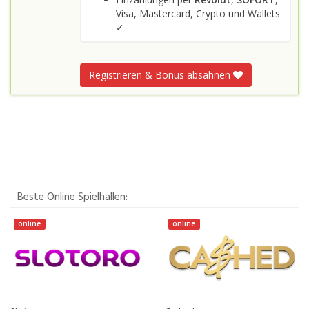
Visa, Mastercard, Crypto und Wallets
✓
Registrieren & Bonus absahnen
Beste Online Spielhallen:
online
online