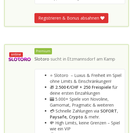
Registrieren & Bonus absahnen
Premium
online
Slotoro
sucht in
Etzmannsdorf am Kamp
⭐ Slotoro – Luxus & Freiheit im Spiel
ohne Limits & Einschränkungen!
🎁
2.500 €/CHF + 250 Freispiele
für
deine ersten Einzahlungen
🎰 5.000+ Spiele von Novoline,
Gamomat, Pragmatic & weiteren
💳 Schnelle Zahlungen via
SOFORT
,
Paysafe, Crypto
& mehr.
💸 High Limits, keine Grenzen – Spiel
wie ein VIP