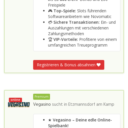
Freispiele
🎮
Top-Spiele:
Slots führenden
Softwareanbietern wie Novomatic
💳
Sichere Transaktionen:
Ein- und
Auszahlungen mit verschiedenen
Zahlungsmethoden
🏆
VIP-Vorteile:
Profitiere von einem
umfangreichen Treueprogramm
Registrieren & Bonus absahnen
Premium
online
Vegasino
sucht in
Etzmannsdorf am Kamp
★
Vegasino – Deine edle Online-
Spielbank!