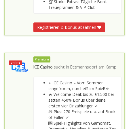
🏆 Starke Extras: Tägliche Boni,
Treueprämien & VIP-Club
Registrieren & Bonus absahnen
Premium
online
ICE Casino
sucht in
Etzmannsdorf am Kamp
⭐ ICE Casino – Vom Sommer
eingefroren, nun heiß im Spiel! ⭐
🔥 Welcome Deal: bis zu €1.500 bei
satten 450% Bonus über deine
ersten vier Einzahlungen ✓
🎁 Plus: 270 Freispiele u. a. auf Book
of Fallen ✓
🎰 Spiel‑Highlights von Gamomat,
Pragmatic, Novoline & weiteren Top