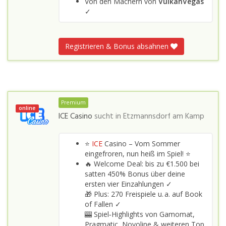
Von den Machern von
VulkanVegas
✓
Registrieren & Bonus absahnen
Premium
online
ICE Casino
sucht in
Etzmannsdorf am Kamp
⭐
ICE
Casino – Vom Sommer
eingefroren, nun heiß im Spiel! ⭐
🔥 Welcome Deal: bis zu €1.500 bei
satten 450% Bonus über deine
ersten vier Einzahlungen ✓
🎁 Plus: 270 Freispiele u. a. auf Book
of Fallen ✓
🎰 Spiel‑Highlights von Gamomat,
Pragmatic, Novoline & weiteren Top