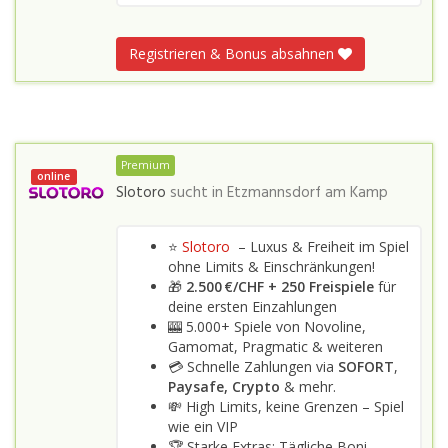
Registrieren & Bonus absahnen
Premium
online
Slotoro
sucht in
Etzmannsdorf am Kamp
⭐
Slotoro
– Luxus & Freiheit im Spiel
ohne Limits & Einschränkungen!
🎁
2.500 €/CHF + 250 Freispiele
für
deine ersten Einzahlungen
🎰 5.000+ Spiele von Novoline,
Gamomat, Pragmatic & weiteren
💳 Schnelle Zahlungen via
SOFORT
,
Paysafe, Crypto
& mehr.
💸 High Limits, keine Grenzen – Spiel
wie ein VIP
🏆 Starke Extras: Tägliche Boni,