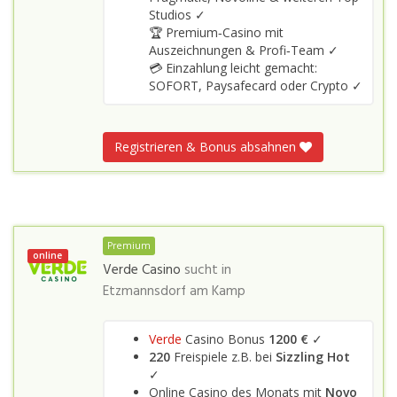
Studios ✓
🏆 Premium‑Casino mit
Auszeichnungen & Profi‑Team ✓
💳 Einzahlung leicht gemacht:
SOFORT, Paysafecard oder Crypto ✓
Registrieren & Bonus absahnen
Premium
online
Verde Casino
sucht in
Etzmannsdorf am Kamp
Verde
Casino Bonus
1200 €
✓
220
Freispiele z.B. bei
Sizzling Hot
✓
Online Casino des Monats mit
Novo