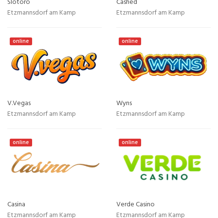
Slotoro
Cashed
Etzmannsdorf am Kamp
Etzmannsdorf am Kamp
online
online
V.Vegas
Wyns
Etzmannsdorf am Kamp
Etzmannsdorf am Kamp
online
online
Casina
Verde Casino
Etzmannsdorf am Kamp
Etzmannsdorf am Kamp