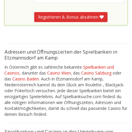
Registrieren & Bonus absahnen
Adressen und Öffnungszeiten der Spielbanken in
Etzmannsdorf am Kamp
In Österreich gibt es zahlreiche bekannte
Spielbanken und
Casinos,
darunter das
Casino Wien
, das
Casino Salzburg
oder
das
Casino Baden
. Auch in Etzmannsdorf am Kamp,
Niederösterreich kannst du dein Glück am Roulette-, Blackjack-
oder Pokertisch versuchen. Jede dieser Spielbanken bietet ein
einzigartiges Spielerlebnis. Auf Spielbanksuche.com findest du
alle nötigen Informationen wie Öffnungszeiten, Adressen und
Kontaktmöglichkeiten, damit du schnell das passende Casino für
deinen Besuch findest.