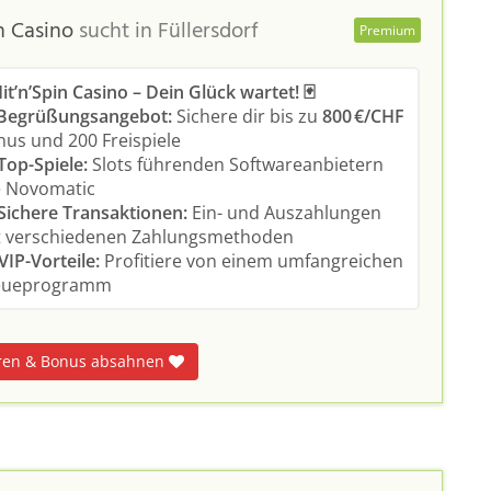
n Casino
sucht in
Füllersdorf
Premium
Hit’n’Spin Casino – Dein Glück wartet! 🃏
Begrüßungsangebot:
Sichere dir bis zu
800 €/CHF
us und 200 Freispiele
Top-Spiele:
Slots führenden Softwareanbietern
e Novomatic
Sichere Transaktionen:
Ein- und Auszahlungen
t verschiedenen Zahlungsmethoden
VIP-Vorteile:
Profitiere von einem umfangreichen
eueprogramm
eren & Bonus absahnen