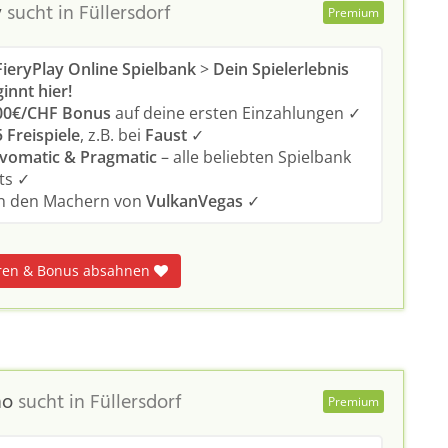
y
sucht in
Füllersdorf
Premium
FieryPlay Online Spielbank
>
Dein Spielerlebnis
innt hier!
00€/CHF Bonus
auf deine ersten Einzahlungen ✓
 Freispiele
, z.B. bei
Faust
✓
vomatic & Pragmatic
– alle beliebten Spielbank
ts ✓
n den Machern von
VulkanVegas
✓
eren & Bonus absahnen
no
sucht in
Füllersdorf
Premium