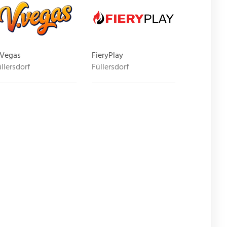
.Vegas
FieryPlay
llersdorf
Füllersdorf