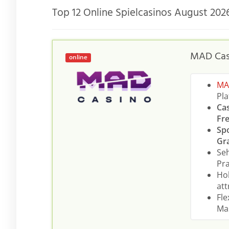
Top 12 Online Spielcasinos August 202
MAD Cas
online
MA
Pla
Ca
Fre
Sp
Gr
Se
Pr
Hoh
att
Fle
Ma