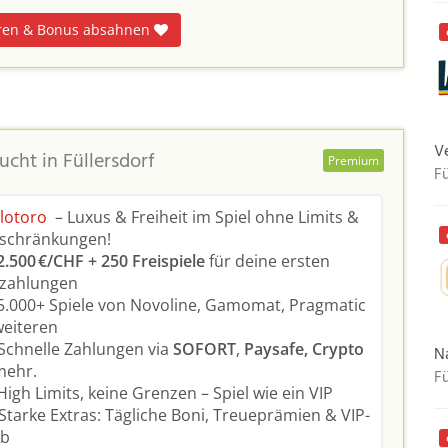
eren & Bonus absahnen
V
ucht in
Füllersdorf
Premium
Fü
lotoro
– Luxus & Freiheit im Spiel ohne Limits &
nschränkungen!
2.500 €/CHF + 250 Freispiele
für deine ersten
nzahlungen
5.000+ Spiele von Novoline, Gamomat, Pragmatic
weiteren
Schnelle Zahlungen via
SOFORT
,
Paysafe, Crypto
N
mehr.
Fü
High Limits, keine Grenzen – Spiel wie ein VIP
Starke Extras: Tägliche Boni, Treueprämien & VIP-
ub