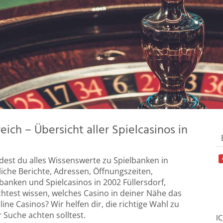
eich – Übersicht aller Spielcasinos in
indest du alles Wissenswerte zu Spielbanken in
rliche Berichte, Adressen, Öffnungszeiten,
anken und Spielcasinos in 2002 Füllersdorf,
test wissen, welches Casino in deiner Nähe das
ne Casinos? Wir helfen dir, die richtige Wahl zu
 Suche achten solltest.
I