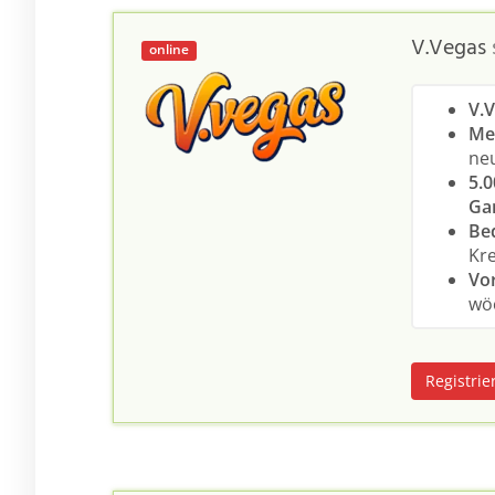
V.Vegas
online
V.V
Me
ne
5.
Ga
Be
Kre
Vor
wöc
Registri