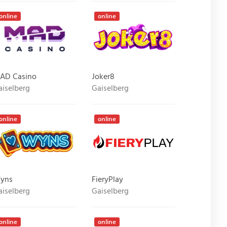
online
online
AD Casino
Joker8
aiselberg
Gaiselberg
online
online
yns
FieryPlay
aiselberg
Gaiselberg
online
online