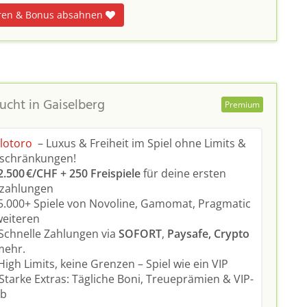
eren & Bonus absahnen
ucht in
Gaiselberg
Premium
lotoro
– Luxus & Freiheit im Spiel ohne Limits &
nschränkungen!
2.500 €/CHF + 250 Freispiele
für deine ersten
nzahlungen
5.000+ Spiele von Novoline, Gamomat, Pragmatic
weiteren
Schnelle Zahlungen via
SOFORT
,
Paysafe, Crypto
mehr.
High Limits, keine Grenzen – Spiel wie ein VIP
Starke Extras: Tägliche Boni, Treueprämien & VIP-
ub