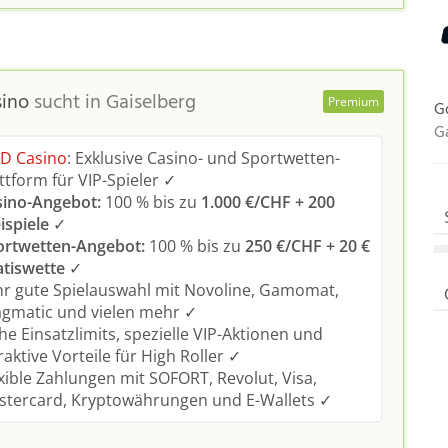
ino
sucht in
Gaiselberg
Premium
G
G
D Casino
: Exklusive Casino- und Sportwetten-
ttform für VIP-Spieler ✓
sino-Angebot:
100 % bis zu
1.000 €/CHF + 200
ispiele
✓
ortwetten-Angebot:
100 % bis zu
250 €/CHF + 20 €
atiswette
✓
hr gute Spielauswahl mit Novoline, Gamomat,
agmatic und vielen mehr ✓
e Einsatzlimits, spezielle VIP-Aktionen und
raktive Vorteile für High Roller ✓
xible Zahlungen mit SOFORT, Revolut, Visa,
stercard, Kryptowährungen und E-Wallets ✓