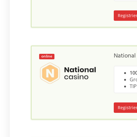
Registri
National
online
10
Gr
TIP
Registri