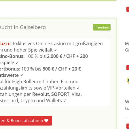
sucht in
Gaiselberg
Premium
M
lazzo
: Exklusives Online Casino mit großzügigen
i und hoher Spielvielfalt ✓
G
sino-Bonus:
100 % bis
2.000 € / CHF + 200
ispiele
✓
ortbonus:
100 % bis
500 € / CHF + 20 €
atiswette
✓
al für High Roller mit hohen Ein- und
zahlungslimits sowie VIP-Vorteilen ✓
nzahlungen per
Revolut
,
SOFORT
, Visa,
tercard, Crypto und Wallets ✓
W
G
eren & Bonus absahnen