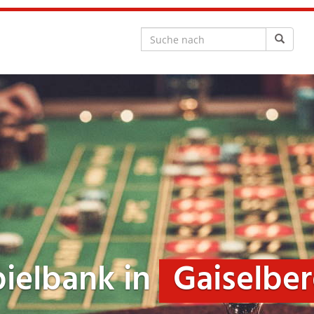
pielbank in
Gaiselbe