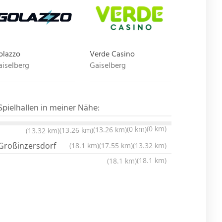
olazzo
Verde Casino
aiselberg
Gaiselberg
Spielhallen in meiner Nähe:
(0 km)
(0 km)
(13.26 km)
(13.26 km)
(13.32 km)
Großinzersdorf
(18.1 km)
(17.55 km)
(13.32 km)
(18.1 km)
(18.1 km)