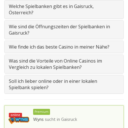
Welche Spielbanken gibt es in Gaisruck,
Österreich?
Wie sind die Öffnungszeiten der Spielbanken in
Gaisruck?
Wie finde ich das beste Casino in meiner Nähe?
Was sind die Vorteile von Online Casinos im
Vergleich zu lokalen Spielbanken?
Soll ich lieber online oder in einer lokalen
Spielbank spielen?
Premium
online
Wyns
sucht in
Gaisruck