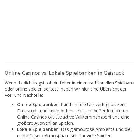
Online Casinos vs. Lokale Spielbanken in Gaisruck
Wenn du dich fragst, ob du lieber in einer traditionellen Spielbank
oder online spielen solltest, haben wir hier eine Übersicht der
Vor- und Nachteile:
Online Spielbanken
: Rund um die Uhr verfügbar, kein
Dresscode und keine Anfahrtskosten. Außerdem bieten
Online Casinos oft attraktive Willkommensboni und eine
größere Auswahl an Spielen.
Lokale Spielbanken
: Das glamouröse Ambiente und die
echte Casino-Atmosphäre sind für viele Spieler