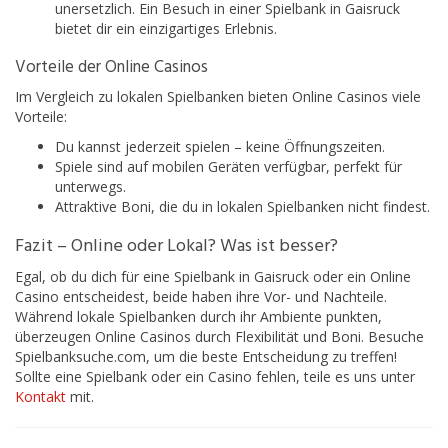
unersetzlich. Ein Besuch in einer Spielbank in Gaisruck
bietet dir ein einzigartiges Erlebnis.
Vorteile der Online Casinos
Im Vergleich zu lokalen Spielbanken bieten Online Casinos viele
Vorteile:
Du kannst jederzeit spielen – keine Öffnungszeiten.
Spiele sind auf mobilen Geräten verfügbar, perfekt für
unterwegs.
Attraktive Boni, die du in lokalen Spielbanken nicht findest.
Fazit – Online oder Lokal? Was ist besser?
Egal, ob du dich für eine Spielbank in Gaisruck oder ein Online
Casino entscheidest, beide haben ihre Vor- und Nachteile.
Während lokale Spielbanken durch ihr Ambiente punkten,
überzeugen Online Casinos durch Flexibilität und Boni. Besuche
Spielbanksuche.com, um die beste Entscheidung zu treffen!
Sollte eine Spielbank oder ein Casino fehlen, teile es uns unter
Kontakt
mit.