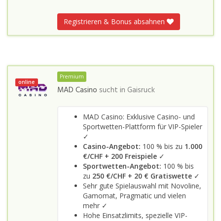
Registrieren & Bonus absahnen
Premium
online
MAD Casino
sucht in
Gaisruck
MAD Casino: Exklusive Casino- und
Sportwetten-Plattform für VIP-Spieler
✓
Casino-Angebot:
100 % bis zu
1.000
€/CHF + 200 Freispiele
✓
Sportwetten-Angebot:
100 % bis
zu
250 €/CHF + 20 € Gratiswette
✓
Sehr gute Spielauswahl mit Novoline,
Gamomat, Pragmatic und vielen
mehr ✓
Hohe Einsatzlimits, spezielle VIP-