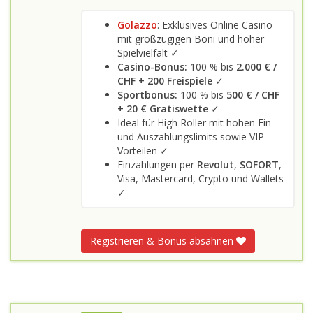
Golazzo
: Exklusives Online Casino
mit großzügigen Boni und hoher
Spielvielfalt ✓
Casino-Bonus:
100 % bis
2.000 € /
CHF + 200 Freispiele
✓
Sportbonus:
100 % bis
500 € / CHF
+ 20 € Gratiswette
✓
Ideal für High Roller mit hohen Ein-
und Auszahlungslimits sowie VIP-
Vorteilen ✓
Einzahlungen per
Revolut
,
SOFORT
,
Visa, Mastercard, Crypto und Wallets
✓
Registrieren & Bonus absahnen