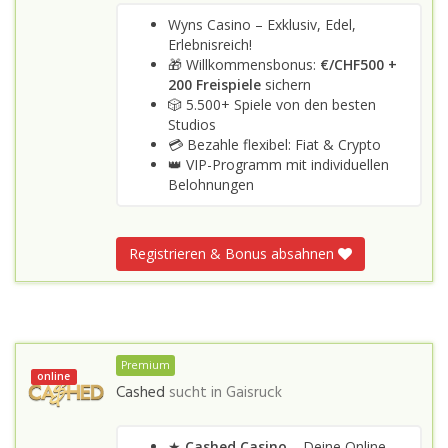
Wyns Casino – Exklusiv, Edel,
Erlebnisreich!
🎁 Willkommensbonus:
€/CHF500 +
200 Freispiele
sichern
🎲 5.500+ Spiele von den besten
Studios
💳 Bezahle flexibel: Fiat & Crypto
👑 VIP-Programm mit individuellen
Belohnungen
Registrieren & Bonus absahnen
Premium
online
Cashed
sucht in
Gaisruck
★
Cashed Casino
– Deine Online-