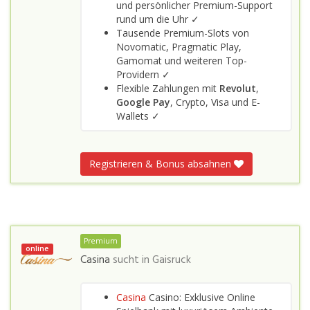
und persönlicher Premium-Support
rund um die Uhr ✓
Tausende Premium-Slots von
Novomatic, Pragmatic Play,
Gamomat und weiteren Top-
Providern ✓
Flexible Zahlungen mit
Revolut
,
Google Pay
, Crypto, Visa und E-
Wallets ✓
Registrieren & Bonus absahnen
Premium
online
Casina
sucht in
Gaisruck
Casina
Casino: Exklusive Online