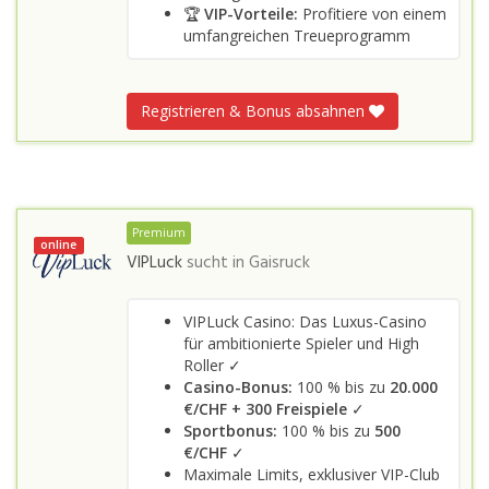
🏆
VIP-Vorteile:
Profitiere von einem
umfangreichen Treueprogramm
Registrieren & Bonus absahnen
Premium
online
VIPLuck
sucht in
Gaisruck
VIPLuck Casino: Das Luxus-Casino
für ambitionierte Spieler und High
Roller ✓
Casino-Bonus:
100 % bis zu
20.000
€/CHF + 300 Freispiele
✓
Sportbonus:
100 % bis zu
500
€/CHF
✓
Maximale Limits, exklusiver VIP-Club