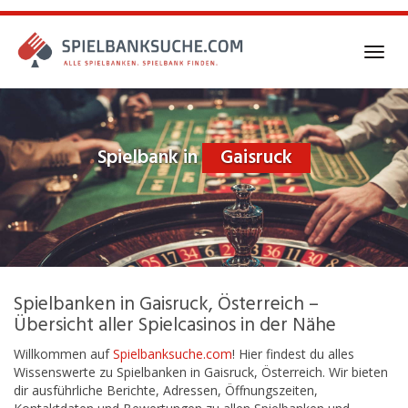
Skip
to
main
Toggl
content
navig
Spielbank in
Gaisruck
Spielbanken in Gaisruck, Österreich –
Übersicht aller Spielcasinos in der Nähe
Willkommen auf
Spielbanksuche.com
! Hier findest du alles
Wissenswerte zu Spielbanken in Gaisruck, Österreich. Wir bieten
dir ausführliche Berichte, Adressen, Öffnungszeiten,