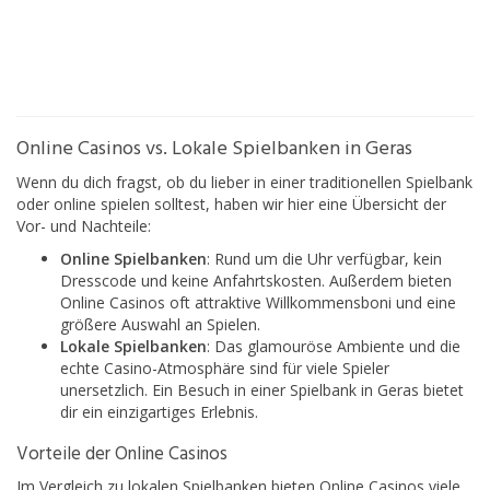
Online Casinos vs. Lokale Spielbanken in Geras
Wenn du dich fragst, ob du lieber in einer traditionellen Spielbank
oder online spielen solltest, haben wir hier eine Übersicht der
Vor- und Nachteile:
Online Spielbanken
: Rund um die Uhr verfügbar, kein
Dresscode und keine Anfahrtskosten. Außerdem bieten
Online Casinos oft attraktive Willkommensboni und eine
größere Auswahl an Spielen.
Lokale Spielbanken
: Das glamouröse Ambiente und die
echte Casino-Atmosphäre sind für viele Spieler
unersetzlich. Ein Besuch in einer Spielbank in Geras bietet
dir ein einzigartiges Erlebnis.
Vorteile der Online Casinos
Im Vergleich zu lokalen Spielbanken bieten Online Casinos viele