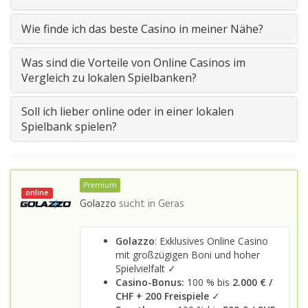
Wie finde ich das beste Casino in meiner Nähe?
Was sind die Vorteile von Online Casinos im
Vergleich zu lokalen Spielbanken?
Soll ich lieber online oder in einer lokalen
Spielbank spielen?
Premium
online
Golazzo
sucht in
Geras
Golazzo
: Exklusives Online Casino
mit großzügigen Boni und hoher
Spielvielfalt ✓
Casino-Bonus:
100 % bis
2.000 € /
CHF + 200 Freispiele
✓