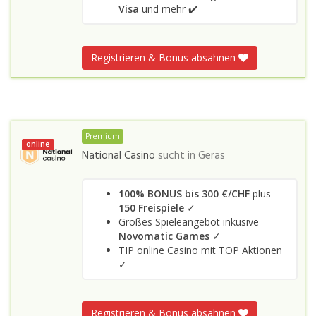
Visa
und mehr ✔️
Registrieren & Bonus absahnen
Premium
online
National Casino
sucht in
Geras
100% BONUS bis 300 €/CHF
plus
150 Freispiele
✓
Großes Spieleangebot inkusive
Novomatic Games
✓
TIP online Casino mit TOP Aktionen
✓
Registrieren & Bonus absahnen