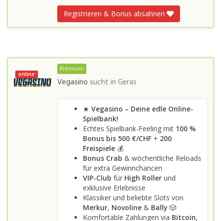
Registrieren & Bonus absahnen
Premium
online
Vegasino
sucht in
Geras
★
Vegasino – Deine edle Online-
Spielbank!
Echtes Spielbank-Feeling mit
100 %
Bonus bis 500 €/CHF
+
200
Freispiele
💰
Bonus Crab
& wöchentliche Reloads
für extra Gewinnchancen
VIP-Club
für
High Roller
und
exklusive Erlebnisse
Klassiker und beliebte Slots von
Merkur
,
Novoline
&
Bally
🎲
Komfortable Zahlungen via
Bitcoin
,