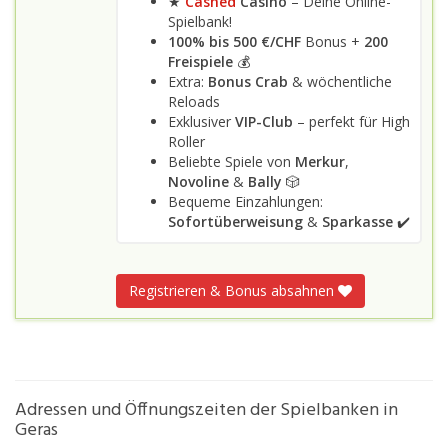
★
Cashed
Casino
– Deine Online-
Spielbank!
100% bis 500 €/CHF
Bonus +
200
Freispiele
💰
Extra:
Bonus Crab
& wöchentliche
Reloads
Exklusiver
VIP-Club
– perfekt für High
Roller
Beliebte Spiele von
Merkur
,
Novoline
&
Bally
🎲
Bequeme Einzahlungen:
Sofortüberweisung
&
Sparkasse
✔️
Registrieren & Bonus absahnen
Adressen und Öffnungszeiten der Spielbanken in
Geras