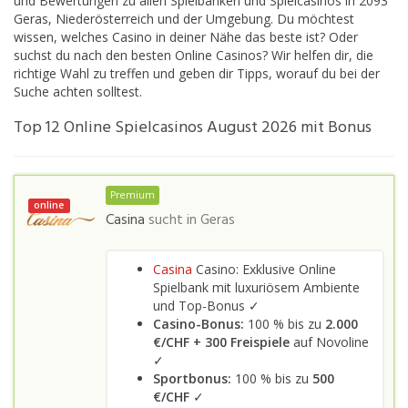
und Bewertungen zu allen Spielbanken und Spielcasinos in 2093
Geras, Niederösterreich und der Umgebung. Du möchtest
wissen, welches Casino in deiner Nähe das beste ist? Oder
suchst du nach den besten Online Casinos? Wir helfen dir, die
richtige Wahl zu treffen und geben dir Tipps, worauf du bei der
Suche achten solltest.
Top 12 Online Spielcasinos August 2026 mit Bonus
Premium
online
Casina
sucht in
Geras
Casina
Casino: Exklusive Online
Spielbank mit luxuriösem Ambiente
und Top-Bonus ✓
Casino-Bonus:
100 % bis zu
2.000
€/CHF + 300 Freispiele
auf Novoline
✓
Sportbonus:
100 % bis zu
500
€/CHF
✓