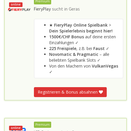
Premium
online
FieryPlay
sucht in
Geras
★
FieryPlay Online Spielbank
>
Dein Spielerlebnis beginnt hier!
1500€/CHF Bonus
auf deine ersten
Einzahlungen ✓
225 Freispiele
, z.B. bei
Faust
✓
Novomatic & Pragmatic
– alle
beliebten Spielbank Slots ✓
Von den Machern von
VulkanVegas
✓
Registrieren & Bonus absahnen
Premium
online