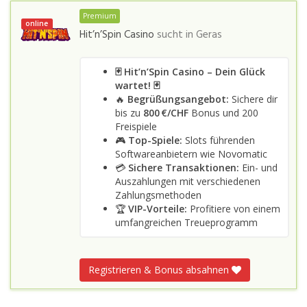
Premium
online
Hit’n’Spin Casino
sucht in
Geras
🃏 Hit’n’Spin Casino – Dein Glück
wartet! 🃏
🔥
Begrüßungsangebot:
Sichere dir
bis zu
800 €/CHF
Bonus und 200
Freispiele
🎮
Top-Spiele:
Slots führenden
Softwareanbietern wie Novomatic
💳
Sichere Transaktionen:
Ein- und
Auszahlungen mit verschiedenen
Zahlungsmethoden
🏆
VIP-Vorteile:
Profitiere von einem
umfangreichen Treueprogramm
Registrieren & Bonus absahnen