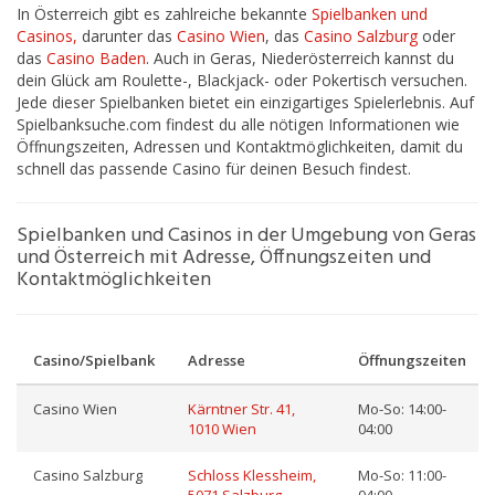
In Österreich gibt es zahlreiche bekannte
Spielbanken und
Casinos,
darunter das
Casino Wien
, das
Casino Salzburg
oder
das
Casino Baden
. Auch in Geras, Niederösterreich kannst du
dein Glück am Roulette-, Blackjack- oder Pokertisch versuchen.
Jede dieser Spielbanken bietet ein einzigartiges Spielerlebnis. Auf
Spielbanksuche.com findest du alle nötigen Informationen wie
Öffnungszeiten, Adressen und Kontaktmöglichkeiten, damit du
schnell das passende Casino für deinen Besuch findest.
Spielbanken und Casinos in der Umgebung von Geras
und Österreich mit Adresse, Öffnungszeiten und
Kontaktmöglichkeiten
Casino/Spielbank
Adresse
Öffnungszeiten
Casino Wien
Kärntner Str. 41,
Mo-So: 14:00-
1010 Wien
04:00
Casino Salzburg
Schloss Klessheim,
Mo-So: 11:00-