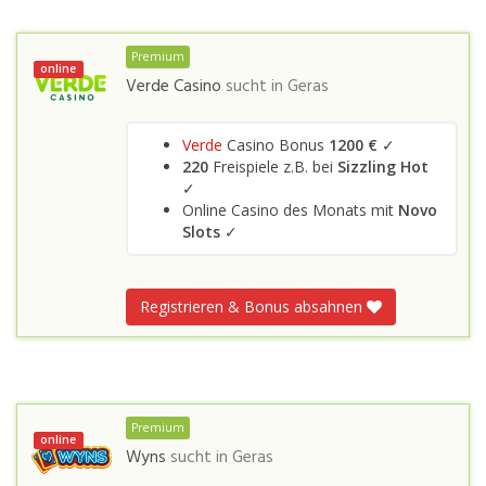
Premium
online
Verde Casino
sucht in
Geras
Verde
Casino Bonus
1200 €
✓
220
Freispiele z.B. bei
Sizzling Hot
✓
Online Casino des Monats mit
Novo
Slots
✓
Registrieren & Bonus absahnen
Premium
online
Wyns
sucht in
Geras