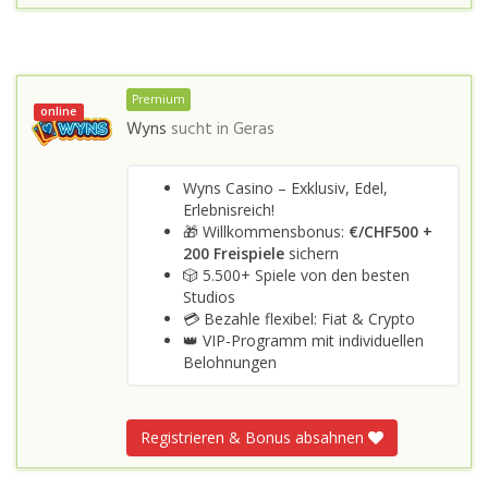
Premium
online
Wyns
sucht in
Geras
Wyns Casino – Exklusiv, Edel,
Erlebnisreich!
🎁 Willkommensbonus:
€/CHF500 +
200 Freispiele
sichern
🎲 5.500+ Spiele von den besten
Studios
💳 Bezahle flexibel: Fiat & Crypto
👑 VIP-Programm mit individuellen
Belohnungen
Registrieren & Bonus absahnen