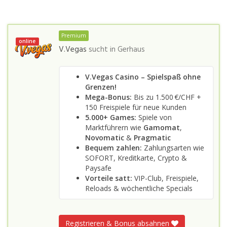
Premium
online
V.Vegas
sucht in
Gerhaus
V.Vegas Casino – Spielspaß ohne
Grenzen!
Mega-Bonus:
Bis zu 1.500 €/CHF +
150 Freispiele für neue Kunden
5.000+ Games:
Spiele von
Marktführern wie
Gamomat
,
Novomatic
&
Pragmatic
Bequem zahlen:
Zahlungsarten wie
SOFORT, Kreditkarte, Crypto &
Paysafe
Vorteile satt:
VIP-Club, Freispiele,
Reloads & wöchentliche Specials
Registrieren & Bonus absahnen