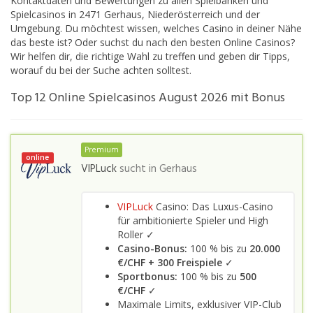
Kontaktdaten und Bewertungen zu allen Spielbanken und
Spielcasinos in 2471 Gerhaus, Niederösterreich und der
Umgebung. Du möchtest wissen, welches Casino in deiner Nähe
das beste ist? Oder suchst du nach den besten Online Casinos?
Wir helfen dir, die richtige Wahl zu treffen und geben dir Tipps,
worauf du bei der Suche achten solltest.
Top 12 Online Spielcasinos August 2026 mit Bonus
Premium
online
VIPLuck
sucht in
Gerhaus
VIPLuck
Casino: Das Luxus-Casino
für ambitionierte Spieler und High
Roller ✓
Casino-Bonus:
100 % bis zu
20.000
€/CHF + 300 Freispiele
✓
Sportbonus:
100 % bis zu
500
€/CHF
✓
Maximale Limits, exklusiver VIP-Club