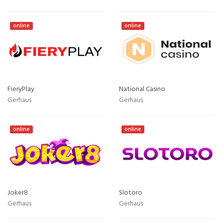
online
online
FieryPlay
National Casino
Gerhaus
Gerhaus
online
online
Joker8
Slotoro
Gerhaus
Gerhaus