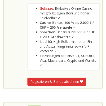
Golazzo
: Exklusives Online Casino
mit großzügigen Boni und hoher
Spielvielfalt ✓
Casino-Bonus:
100 % bis
2.000 € /
CHF + 200 Freispiele
✓
Sportbonus:
100 % bis
500 € / CHF
+ 20 € Gratiswette
✓
Ideal für High Roller mit hohen Ein-
und Auszahlungslimits sowie VIP-
Vorteilen ✓
Einzahlungen per
Revolut
,
SOFORT
,
Visa, Mastercard, Crypto und Wallets
✓
Registrieren & Bonus absahnen