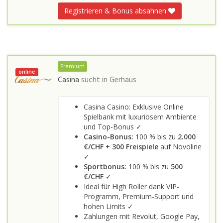
Registrieren & Bonus absahnen
Premium
online
Casina
sucht in
Gerhaus
Casina Casino: Exklusive Online
Spielbank mit luxuriösem Ambiente
und Top-Bonus ✓
Casino-Bonus:
100 % bis zu
2.000
€/CHF + 300 Freispiele
auf Novoline
✓
Sportbonus:
100 % bis zu
500
€/CHF
✓
Ideal für High Roller dank VIP-
Programm, Premium-Support und
hohen Limits ✓
Zahlungen mit Revolut, Google Pay,