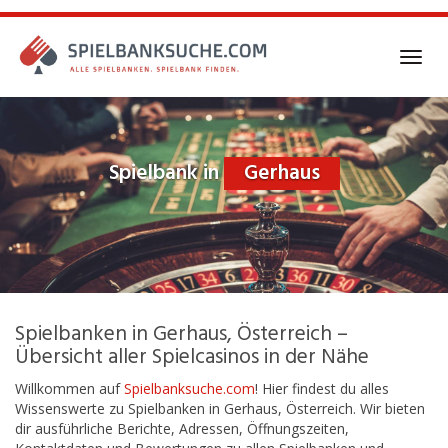
Skip
to
main
Toggl
content
navig
Spielbank in
Gerhaus
Spielbanken in Gerhaus, Österreich –
Übersicht aller Spielcasinos in der Nähe
Willkommen auf
Spielbanksuche.com
! Hier findest du alles
Wissenswerte zu Spielbanken in Gerhaus, Österreich. Wir bieten
dir ausführliche Berichte, Adressen, Öffnungszeiten,