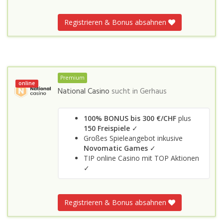
Registrieren & Bonus absahnen
Premium
online
National Casino
sucht in
Gerhaus
100% BONUS bis 300 €/CHF
plus
150 Freispiele
✓
Großes Spieleangebot inkusive
Novomatic Games
✓
TIP online Casino mit TOP Aktionen
✓
Registrieren & Bonus absahnen