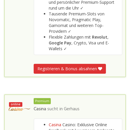
und persönlicher Premium-Support
rund um die Uhr ✓
Tausende Premium-Slots von
Novomatic, Pragmatic Play,
Gamomat und weiteren Top-
Providern ✓
Flexible Zahlungen mit
Revolut
,
Google Pay
, Crypto, Visa und E-
Wallets ✓
Registrieren & Bonus absahnen
Premium
online
Casina
sucht in
Gerhaus
Casina
Casino: Exklusive Online