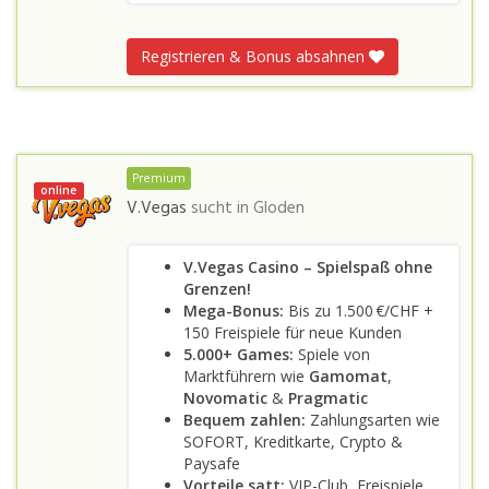
Registrieren & Bonus absahnen
Premium
online
V.Vegas
sucht in
Gloden
V.Vegas Casino – Spielspaß ohne
Grenzen!
Mega-Bonus:
Bis zu 1.500 €/CHF +
150 Freispiele für neue Kunden
5.000+ Games:
Spiele von
Marktführern wie
Gamomat
,
Novomatic
&
Pragmatic
Bequem zahlen:
Zahlungsarten wie
SOFORT, Kreditkarte, Crypto &
Paysafe
Vorteile satt:
VIP-Club, Freispiele,