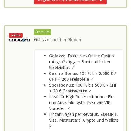
Premium
online
Golazzo
sucht in
Gloden
Golazzo
: Exklusives Online Casino
mit großzügigen Boni und hoher
Spielvielfalt ✓
Casino-Bonus:
100 % bis
2.000 € /
CHF + 200 Freispiele
✓
Sportbonus:
100 % bis
500 € / CHF
+ 20 € Gratiswette
✓
Ideal für High Roller mit hohen Ein-
und Auszahlungslimits sowie VIP-
Vorteilen ✓
Einzahlungen per
Revolut
,
SOFORT
,
Visa, Mastercard, Crypto und Wallets
✓