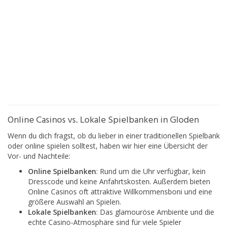
Online Casinos vs. Lokale Spielbanken in Gloden
Wenn du dich fragst, ob du lieber in einer traditionellen Spielbank
oder online spielen solltest, haben wir hier eine Übersicht der
Vor- und Nachteile:
Online Spielbanken
: Rund um die Uhr verfügbar, kein
Dresscode und keine Anfahrtskosten. Außerdem bieten
Online Casinos oft attraktive Willkommensboni und eine
größere Auswahl an Spielen.
Lokale Spielbanken
: Das glamouröse Ambiente und die
echte Casino-Atmosphäre sind für viele Spieler