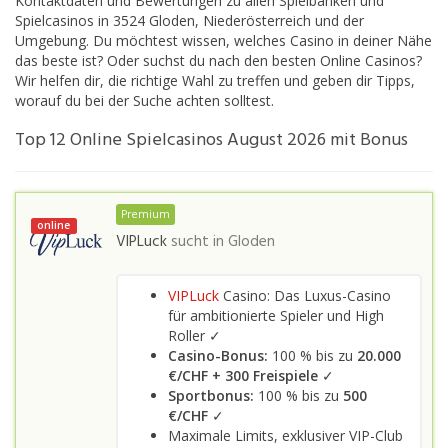
Kontaktdaten und Bewertungen zu allen Spielbanken und
Spielcasinos in 3524 Gloden, Niederösterreich und der
Umgebung. Du möchtest wissen, welches Casino in deiner Nähe
das beste ist? Oder suchst du nach den besten Online Casinos?
Wir helfen dir, die richtige Wahl zu treffen und geben dir Tipps,
worauf du bei der Suche achten solltest.
Top 12 Online Spielcasinos August 2026 mit Bonus
Premium
online
VIPLuck
sucht in
Gloden
VIPLuck
Casino: Das Luxus-Casino
für ambitionierte Spieler und High
Roller ✓
Casino-Bonus:
100 % bis zu
20.000
€/CHF + 300 Freispiele
✓
Sportbonus:
100 % bis zu
500
€/CHF
✓
Maximale Limits, exklusiver VIP-Club