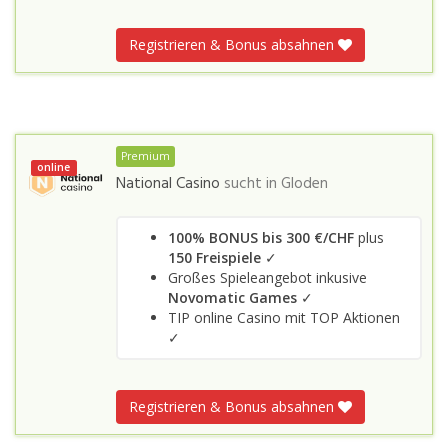
Registrieren & Bonus absahnen
Premium
online
National Casino
sucht in
Gloden
100% BONUS bis 300 €/CHF
plus
150 Freispiele
✓
Großes Spieleangebot inkusive
Novomatic Games
✓
TIP online Casino mit TOP Aktionen
✓
Registrieren & Bonus absahnen