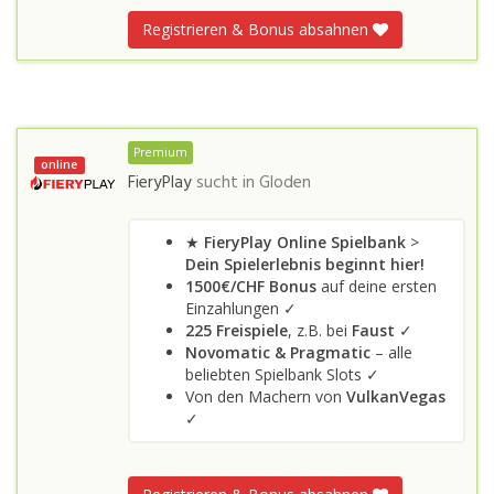
Registrieren & Bonus absahnen
Premium
online
FieryPlay
sucht in
Gloden
★
FieryPlay Online Spielbank
>
Dein Spielerlebnis beginnt hier!
1500€/CHF Bonus
auf deine ersten
Einzahlungen ✓
225 Freispiele
, z.B. bei
Faust
✓
Novomatic & Pragmatic
– alle
beliebten Spielbank Slots ✓
Von den Machern von
VulkanVegas
✓