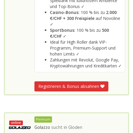
Spielbank mit luxuriösem Ambiente
und Top-Bonus ✓
Casino-Bonus:
100 % bis zu
2.000
€/CHF + 300 Freispiele
auf Novoline
✓
Sportbonus:
100 % bis zu
500
€/CHF
✓
Ideal für High Roller dank VIP-
Programm, Premium-Support und
hohen Limits ✓
Zahlungen mit Revolut, Google Pay,
Kryptowährungen und Kreditkarten ✓
Registrieren & Bonus absahnen
Premium
online
Golazzo
sucht in
Gloden