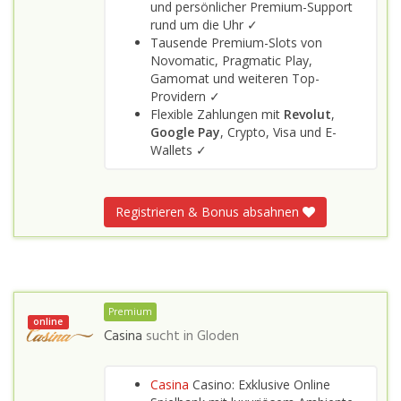
und persönlicher Premium-Support
rund um die Uhr ✓
Tausende Premium-Slots von
Novomatic, Pragmatic Play,
Gamomat und weiteren Top-
Providern ✓
Flexible Zahlungen mit
Revolut
,
Google Pay
, Crypto, Visa und E-
Wallets ✓
Registrieren & Bonus absahnen
Premium
online
Casina
sucht in
Gloden
Casina
Casino: Exklusive Online