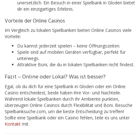
unersetzlich. Ein Besuch in einer Spielbank in Gloden bietet
dir ein einzigartiges Erlebnis.
Vorteile der Online Casinos
Im Vergleich zu lokalen Spielbanken bieten Online Casinos viele
Vorteile:
Du kannst jederzeit spielen – keine Öffnungszeiten.
Spiele sind auf mobilen Geräten verfügbar, perfekt für
unterwegs.
Attraktive Boni, die du in lokalen Spielbanken nicht findest.
Fazit – Online oder Lokal? Was ist besser?
Egal, ob du dich für eine Spielbank in Gloden oder ein Online
Casino entscheidest, beide haben ihre Vor- und Nachteile.
Während lokale Spielbanken durch ihr Ambiente punkten,
überzeugen Online Casinos durch Flexibilität und Boni. Besuche
Spielbanksuche.com, um die beste Entscheidung zu treffen!
Sollte eine Spielbank oder ein Casino fehlen, teile es uns unter
Kontakt
mit.