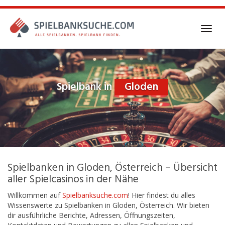
Skip
to
main
Toggl
content
navig
Spielbank in
Gloden
Spielbanken in Gloden, Österreich – Übersicht
aller Spielcasinos in der Nähe
Willkommen auf
Spielbanksuche.com
! Hier findest du alles
Wissenswerte zu Spielbanken in Gloden, Österreich. Wir bieten
dir ausführliche Berichte, Adressen, Öffnungszeiten,