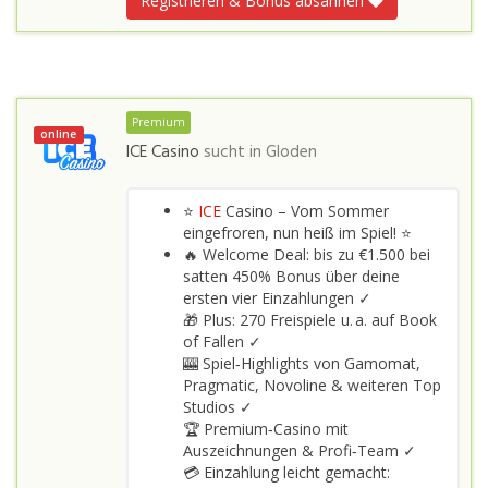
Registrieren & Bonus absahnen
Premium
online
ICE Casino
sucht in
Gloden
⭐
ICE
Casino – Vom Sommer
eingefroren, nun heiß im Spiel! ⭐
🔥 Welcome Deal: bis zu €1.500 bei
satten 450% Bonus über deine
ersten vier Einzahlungen ✓
🎁 Plus: 270 Freispiele u. a. auf Book
of Fallen ✓
🎰 Spiel‑Highlights von Gamomat,
Pragmatic, Novoline & weiteren Top
Studios ✓
🏆 Premium‑Casino mit
Auszeichnungen & Profi‑Team ✓
💳 Einzahlung leicht gemacht: