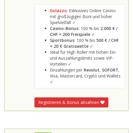
Golazzo
: Exklusives Online Casino
mit großzügigen Boni und hoher
Spielvielfalt ✓
Casino-Bonus:
100 % bis
2.000 € /
CHF + 200 Freispiele
✓
Sportbonus:
100 % bis
500 € / CHF
+ 20 € Gratiswette
✓
Ideal für High Roller mit hohen Ein-
und Auszahlungslimits sowie VIP-
Vorteilen ✓
Einzahlungen per
Revolut
,
SOFORT
,
Visa, Mastercard, Crypto und Wallets
✓
Registrieren & Bonus absahnen