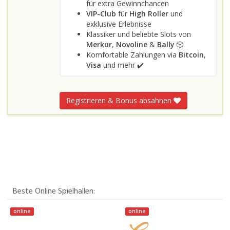
für extra Gewinnchancen
VIP-Club
für
High Roller
und
exklusive Erlebnisse
Klassiker und beliebte Slots von
Merkur
,
Novoline
&
Bally
🎲
Komfortable Zahlungen via
Bitcoin
,
Visa
und mehr ✔️
Registrieren & Bonus absahnen
Beste Online Spielhallen:
online
online