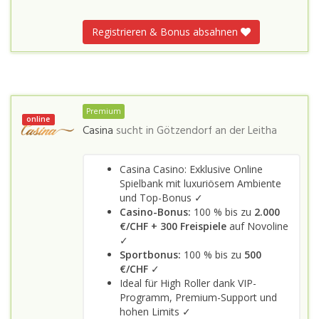
Registrieren & Bonus absahnen
Premium
online
Casina
sucht in
Götzendorf an der Leitha
Casina Casino: Exklusive Online
Spielbank mit luxuriösem Ambiente
und Top-Bonus ✓
Casino-Bonus:
100 % bis zu
2.000
€/CHF + 300 Freispiele
auf Novoline
✓
Sportbonus:
100 % bis zu
500
€/CHF
✓
Ideal für High Roller dank VIP-
Programm, Premium-Support und
hohen Limits ✓