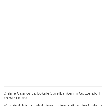
Online Casinos vs. Lokale Spielbanken in Götzendorf
an der Leitha
Wenn du dich fragst, ob du lieber in einer traditionellen Spielbank