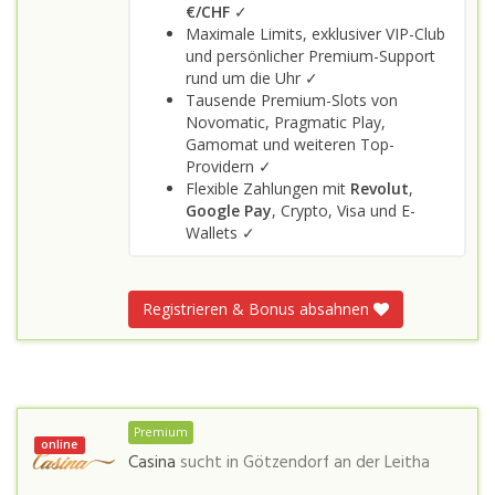
€/CHF
✓
Maximale Limits, exklusiver VIP-Club
und persönlicher Premium-Support
rund um die Uhr ✓
Tausende Premium-Slots von
Novomatic, Pragmatic Play,
Gamomat und weiteren Top-
Providern ✓
Flexible Zahlungen mit
Revolut
,
Google Pay
, Crypto, Visa und E-
Wallets ✓
Registrieren & Bonus absahnen
Premium
online
Casina
sucht in
Götzendorf an der Leitha