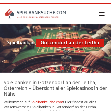
Skip
to
main
Toggl
content
navig
Spielbank in
Götzendorf an der Leitha
Spielbanken in Götzendorf an der Leitha,
Österreich – Übersicht aller Spielcasinos in der
Nähe
Willkommen auf
Spielbanksuche.com
! Hier findest du alles
Wissenswerte zu Spielbanken in Götzendorf an der Leitha,