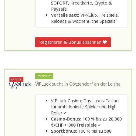
SOFORT, Kreditkarte, Crypto &
Paysafe
Vorteile satt:
VIP-Club, Freispiele,
Reloads & wöchentliche Specials
Registrieren & Bonus absahnen
Premium
online
VIPLuck
sucht in
Götzendorf an der Leitha
VIPLuck Casino: Das Luxus-Casino
für ambitionierte Spieler und High
Roller ✓
Casino-Bonus:
100 % bis zu
20.000
€/CHF + 300 Freispiele
✓
Sportbonus:
100 % bis zu
500