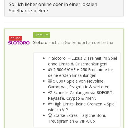
Soll ich lieber online oder in einer lokalen
Spielbank spielen?
Premium
online
Slotoro
sucht in
Götzendorf an der Leitha
⭐ Slotoro – Luxus & Freiheit im Spiel
ohne Limits & Einschränkungen!
🎁
2.500 €/CHF + 250 Freispiele
für
deine ersten Einzahlungen
🎰 5.000+ Spiele von Novoline,
Gamomat, Pragmatic & weiteren
💳 Schnelle Zahlungen via
SOFORT
,
Paysafe, Crypto
& mehr.
💸 High Limits, keine Grenzen – Spiel
wie ein VIP
🏆 Starke Extras: Tägliche Boni,
Treueprämien & VIP-Club