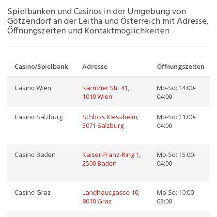
Spielbanken und Casinos in der Umgebung von
Götzendorf an der Leitha und Österreich mit Adresse,
Öffnungszeiten und Kontaktmöglichkeiten
Casino/Spielbank
Adresse
Öffnungszeiten
Casino Wien
Kärntner Str. 41,
Mo-So: 14:00-
1010 Wien
04:00
Casino Salzburg
Schloss Klessheim,
Mo-So: 11:00-
5071 Salzburg
04:00
Casino Baden
Kaiser-Franz-Ring 1,
Mo-So: 15:00-
2500 Baden
04:00
Casino Graz
Landhausgasse 10,
Mo-So: 10:00-
8010 Graz
03:00