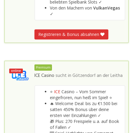
beliebten Spielbank Slots ✓
Von den Machern von
VulkanVegas
✓
Registrieren & Bonus absahnen
Premium
online
ICE Casino
sucht in
Götzendorf an der Leitha
⭐
ICE
Casino – Vom Sommer
eingefroren, nun heiß im Spiel! ⭐
🔥 Welcome Deal: bis zu €1.500 bei
satten 450% Bonus über deine
ersten vier Einzahlungen ✓
🎁 Plus: 270 Freispiele u. a. auf Book
of Fallen ✓