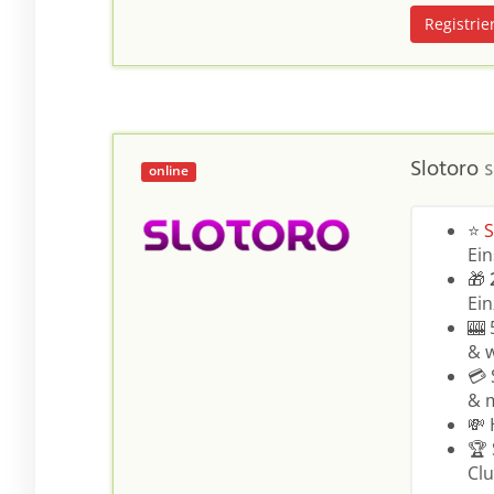
Registri
Slotoro
s
online
⭐
S
Ei
🎁
Ei
🎰 
& 
💳 
& 
💸 
🏆 
Cl