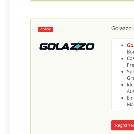
Golazzo
online
Go
Bon
Ca
Fre
Sp
Gr
Ide
Aus
Ei
Mas
Registri