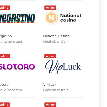
online
online
egasino
National Casino
roßeibenstein
Großeibenstein
online
online
lotoro
VIPLuck
roßeibenstein
Großeibenstein
online
online