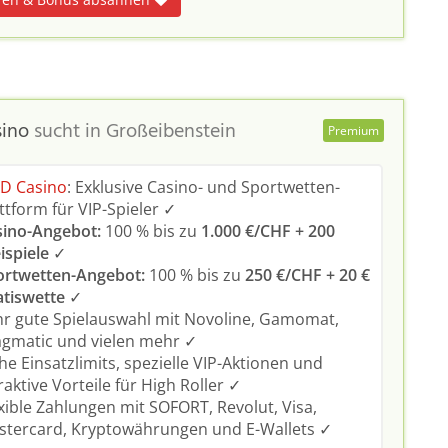
ino
sucht in
Großeibenstein
Premium
D Casino
: Exklusive Casino- und Sportwetten-
ttform für VIP-Spieler ✓
sino-Angebot:
100 % bis zu
1.000 €/CHF + 200
ispiele
✓
ortwetten-Angebot:
100 % bis zu
250 €/CHF + 20 €
atiswette
✓
hr gute Spielauswahl mit Novoline, Gamomat,
agmatic und vielen mehr ✓
e Einsatzlimits, spezielle VIP-Aktionen und
raktive Vorteile für High Roller ✓
xible Zahlungen mit SOFORT, Revolut, Visa,
stercard, Kryptowährungen und E-Wallets ✓