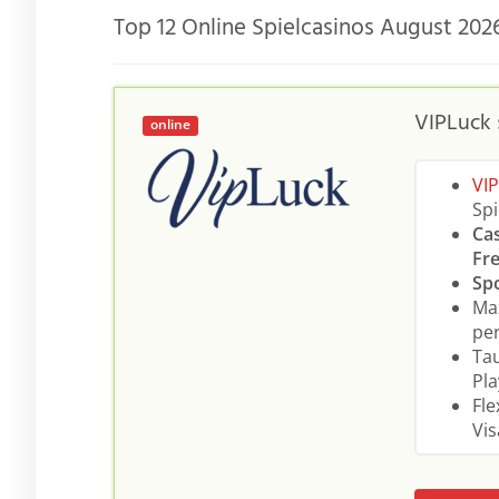
Top 12 Online Spielcasinos August 202
VIPLuck
online
VI
Spi
Ca
Fre
Sp
Max
pe
Ta
Pl
Fle
Vis