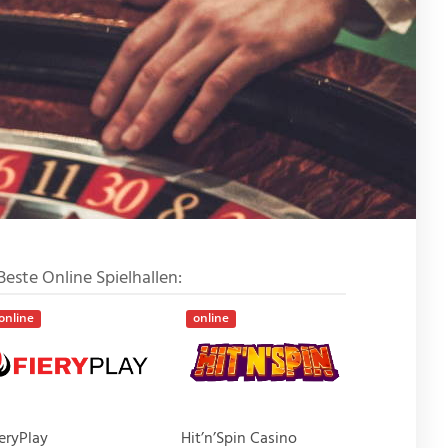
Beste Online Spielhallen:
online
online
eryPlay
Hit’n’Spin Casino