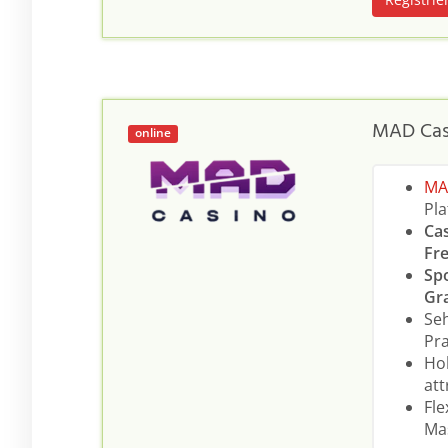
MAD Cas
online
MA
Pla
Ca
Fre
Sp
Gr
Se
Pr
Hoh
att
Fle
Ma