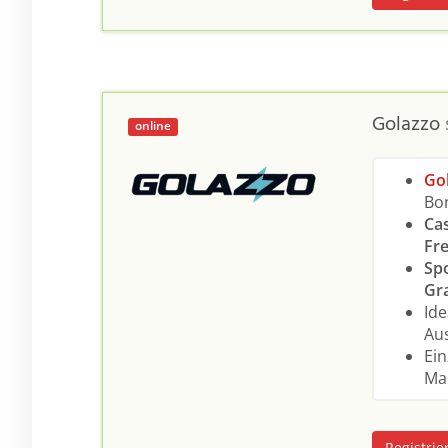
Golazzo
online
Go
Bon
Ca
Fre
Sp
Gr
Ide
Aus
Ei
Mas
Registri