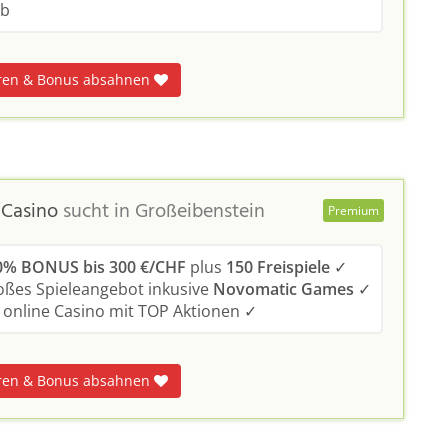
ub
eren & Bonus absahnen
 Casino
sucht in
Großeibenstein
Premium
0% BONUS bis 300 €/CHF
plus
150 Freispiele
✓
oßes Spieleangebot inkusive
Novomatic Games
✓
 online Casino mit TOP Aktionen ✓
eren & Bonus absahnen