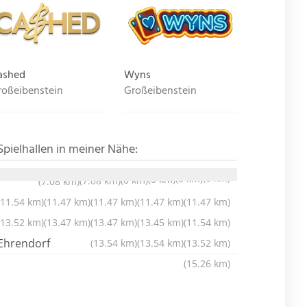
ashed
Wyns
roßeibenstein
Großeibenstein
Spielhallen in meiner Nähe:
(0 km)
(0 km)
(0 km)
(0 km)
(7.08 km)
(7.08 km)
(11.54 km)
(11.47 km)
(11.47 km)
(11.47 km)
(11.47 km)
(13.52 km)
(13.47 km)
(13.47 km)
(13.45 km)
(11.54 km)
Ehrendorf
(13.54 km)
(13.54 km)
(13.52 km)
(15.26 km)