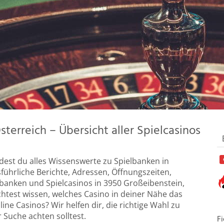
terreich – Übersicht aller Spielcasinos
indest du alles Wissenswerte zu Spielbanken in
sführliche Berichte, Adressen, Öffnungszeiten,
banken und Spielcasinos in 3950 Großeibenstein,
test wissen, welches Casino in deiner Nähe das
ne Casinos? Wir helfen dir, die richtige Wahl zu
 Suche achten solltest.
Fi