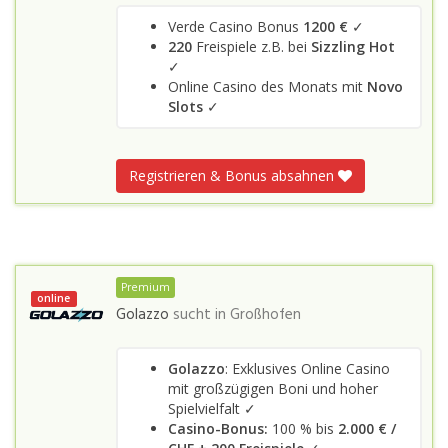
Verde Casino Bonus
1200 €
✓
220
Freispiele z.B. bei
Sizzling Hot
✓
Online Casino des Monats mit
Novo
Slots
✓
Registrieren & Bonus absahnen
Premium
online
Golazzo
sucht in
Großhofen
Golazzo
: Exklusives Online Casino
mit großzügigen Boni und hoher
Spielvielfalt ✓
Casino-Bonus:
100 % bis
2.000 € /