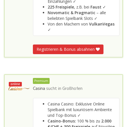
Einzahlungen ✓
225 Freispiele
, z.B. bei
Faust
✓
Novomatic & Pragmatic
– alle
beliebten Spielbank Slots ✓
Von den Machern von
VulkanVegas
✓
Registrieren & Bonus absahnen
Premium
online
Casina
sucht in
Großhofen
Casina Casino: Exklusive Online
Spielbank mit luxuriösem Ambiente
und Top-Bonus ✓
Casino-Bonus:
100 % bis zu
2.000
€/CHF + 300 Freispiele
auf Novoline