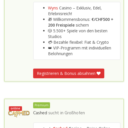
Wyns
Casino – Exklusiv, Edel,
Erlebnisreich!
🎁 Willkommensbonus:
€/CHF500 +
200 Freispiele
sichern
🎲 5.500+ Spiele von den besten
Studios
💳 Bezahle flexibel: Fiat & Crypto
👑 VIP-Programm mit individuellen
Belohnungen
Registrieren & Bonus absahnen
Premium
online
Cashed
sucht in
Großhofen