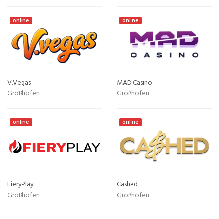
online
online
V.Vegas
MAD Casino
Großhofen
Großhofen
online
online
FieryPlay
Cashed
Großhofen
Großhofen