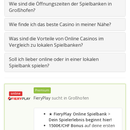
Wie sind die Öffnungszeiten der Spielbanken in
Großhofen?
Wie finde ich das beste Casino in meiner Nähe?
Was sind die Vorteile von Online Casinos im
Vergleich zu lokalen Spielbanken?
Soll ich lieber online oder in einer lokalen
Spielbank spielen?
Premium
online
FieryPlay
sucht in
Großhofen
★
FieryPlay Online Spielbank
>
Dein Spielerlebnis beginnt hier!
1500€/CHF Bonus
auf deine ersten