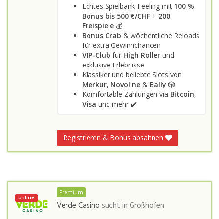
Echtes Spielbank-Feeling mit
100 %
Bonus bis 500 €/CHF
+
200
Freispiele
💰
Bonus Crab
& wöchentliche Reloads
für extra Gewinnchancen
VIP-Club
für
High Roller
und
exklusive Erlebnisse
Klassiker und beliebte Slots von
Merkur
,
Novoline
&
Bally
🎲
Komfortable Zahlungen via
Bitcoin
,
Visa
und mehr ✔️
Registrieren & Bonus absahnen
Premium
online
Verde Casino
sucht in
Großhofen