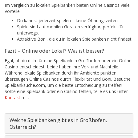
Im Vergleich zu lokalen Spielbanken bieten Online Casinos viele
Vorteile:
Du kannst jederzeit spielen – keine Öffnungszeiten.
Spiele sind auf mobilen Geräten verfügbar, perfekt für
unterwegs.
Attraktive Boni, die du in lokalen Spielbanken nicht findest.
Fazit – Online oder Lokal? Was ist besser?
Egal, ob du dich für eine Spielbank in Großhofen oder ein Online
Casino entscheidest, beide haben ihre Vor- und Nachteile.
Während lokale Spielbanken durch ihr Ambiente punkten,
überzeugen Online Casinos durch Flexibilität und Boni. Besuche
Spielbanksuche.com, um die beste Entscheidung zu treffen!
Sollte eine Spielbank oder ein Casino fehlen, teile es uns unter
Kontakt
mit.
Welche Spielbanken gibt es in Großhofen,
Österreich?