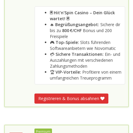
🃏 Hit’n’Spin Casino – Dein Glück
wartet! 🃏
🔥
Begrüßungsangebot:
Sichere dir
bis zu
800 €/CHF
Bonus und 200
Freispiele
🎮
Top-Spiele:
Slots führenden
Softwareanbietern wie Novomatic
💳
Sichere Transaktionen:
Ein- und
Auszahlungen mit verschiedenen
Zahlungsmethoden
🏆
VIP-Vorteile:
Profitiere von einem
umfangreichen Treueprogramm
Registrieren & Bonus absahnen
Premium