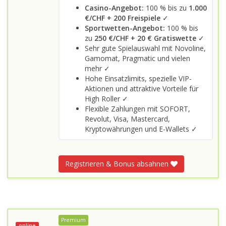
Casino-Angebot:
100 % bis zu
1.000
€/CHF + 200 Freispiele
✓
Sportwetten-Angebot:
100 % bis
zu
250 €/CHF + 20 € Gratiswette
✓
Sehr gute Spielauswahl mit Novoline,
Gamomat, Pragmatic und vielen
mehr ✓
Hohe Einsatzlimits, spezielle VIP-
Aktionen und attraktive Vorteile für
High Roller ✓
Flexible Zahlungen mit SOFORT,
Revolut, Visa, Mastercard,
Kryptowährungen und E-Wallets ✓
Registrieren & Bonus absahnen
Premium
online