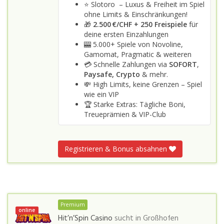
⭐ Slotoro – Luxus & Freiheit im Spiel
ohne Limits & Einschränkungen!
🎁
2.500 €/CHF + 250 Freispiele
für
deine ersten Einzahlungen
🎰 5.000+ Spiele von Novoline,
Gamomat, Pragmatic & weiteren
💳 Schnelle Zahlungen via
SOFORT
,
Paysafe, Crypto
& mehr.
💸 High Limits, keine Grenzen – Spiel
wie ein VIP
🏆 Starke Extras: Tägliche Boni,
Treueprämien & VIP-Club
Registrieren & Bonus absahnen
Premium
online
Hit’n’Spin Casino
sucht in
Großhofen