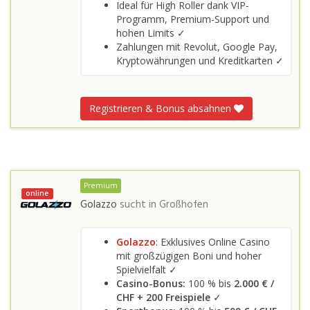
Ideal für High Roller dank VIP-
Programm, Premium-Support und
hohen Limits ✓
Zahlungen mit Revolut, Google Pay,
Kryptowährungen und Kreditkarten ✓
Registrieren & Bonus absahnen
Premium
online
Golazzo
sucht in
Großhofen
Golazzo
: Exklusives Online Casino
mit großzügigen Boni und hoher
Spielvielfalt ✓
Casino-Bonus:
100 % bis
2.000 € /
CHF + 200 Freispiele
✓