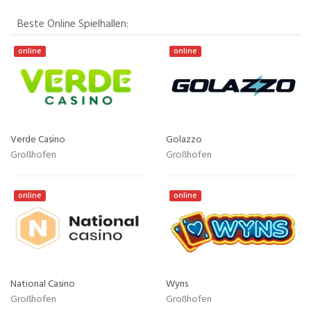
Beste Online Spielhallen:
online
online
Verde Casino
Golazzo
Großhofen
Großhofen
online
online
National Casino
Wyns
Großhofen
Großhofen