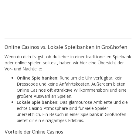
Online Casinos vs. Lokale Spielbanken in Großhofen
Wenn du dich fragst, ob du lieber in einer traditionellen Spielbank
oder online spielen solltest, haben wir hier eine Übersicht der
Vor- und Nachteile:
Online Spielbanken
: Rund um die Uhr verfügbar, kein
Dresscode und keine Anfahrtskosten. Außerdem bieten
Online Casinos oft attraktive Willkommensboni und eine
größere Auswahl an Spielen.
Lokale Spielbanken
: Das glamouröse Ambiente und die
echte Casino-Atmosphäre sind für viele Spieler
unersetzlich. Ein Besuch in einer Spielbank in Großhofen
bietet dir ein einzigartiges Erlebnis.
Vorteile der Online Casinos