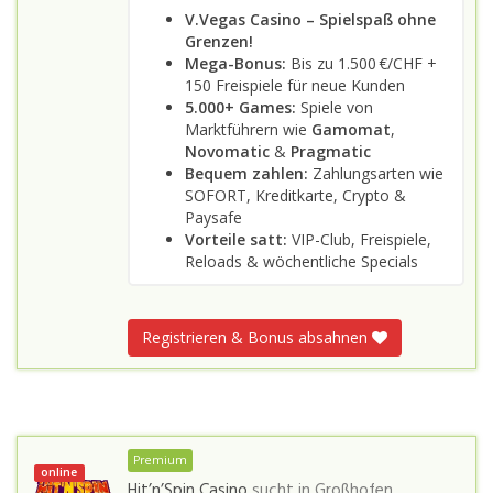
V.Vegas Casino – Spielspaß ohne
Grenzen!
Mega-Bonus:
Bis zu 1.500 €/CHF +
150 Freispiele für neue Kunden
5.000+ Games:
Spiele von
Marktführern wie
Gamomat
,
Novomatic
&
Pragmatic
Bequem zahlen:
Zahlungsarten wie
SOFORT, Kreditkarte, Crypto &
Paysafe
Vorteile satt:
VIP-Club, Freispiele,
Reloads & wöchentliche Specials
Registrieren & Bonus absahnen
Premium
online
Hit’n’Spin Casino
sucht in
Großhofen