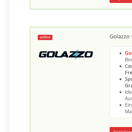
Golazzo
online
Go
Bon
Ca
Fre
Sp
Gr
Ide
Aus
Ei
Mas
Registri