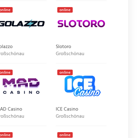
online
online
olazzo
Slotoro
roßschönau
Großschönau
online
online
AD Casino
ICE Casino
roßschönau
Großschönau
online
online