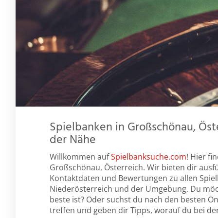
Spielbanken in Großschönau, Öster
der Nähe
Willkommen auf
Spielbanksuche.com
! Hier f
Großschönau, Österreich. Wir bieten dir ausfü
Kontaktdaten und Bewertungen zu allen Spie
Niederösterreich und der Umgebung. Du möch
beste ist? Oder suchst du nach den besten Onli
treffen und geben dir Tipps, worauf du bei der