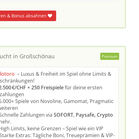
eren & Bonus absahnen
ucht in
Großschönau
Premium
lotoro
– Luxus & Freiheit im Spiel ohne Limits &
nschränkungen!
2.500 €/CHF + 250 Freispiele
für deine ersten
nzahlungen
5.000+ Spiele von Novoline, Gamomat, Pragmatic
weiteren
Schnelle Zahlungen via
SOFORT
,
Paysafe, Crypto
mehr.
High Limits, keine Grenzen – Spiel wie ein VIP
Starke Extras: Tägliche Boni, Treueprämien & VIP-