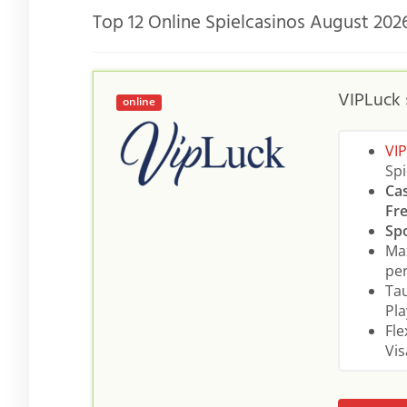
Top 12 Online Spielcasinos August 202
VIPLuck
online
VI
Spi
Ca
Fre
Sp
Max
pe
Ta
Pl
Fle
Vis