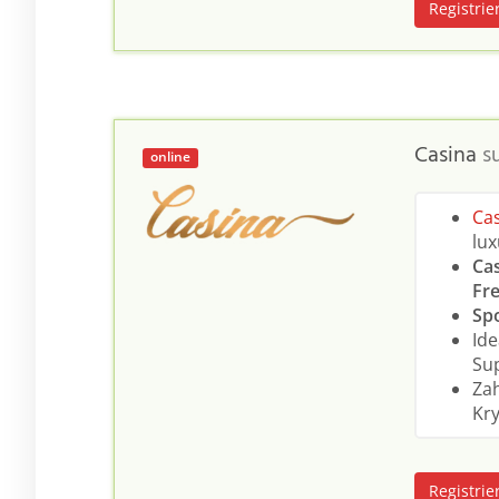
Registri
Casina
s
online
Ca
lu
Ca
Fre
Sp
Ide
Su
Zah
Kr
Registri