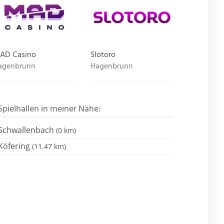
AD Casino
Slotoro
agenbrunn
Hagenbrunn
Spielhallen in meiner Nähe:
Schwallenbach
(0 km)
Köfering
(11.47 km)