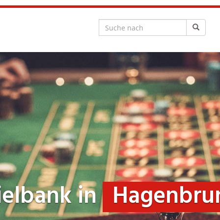
ielbank in
Hagenbru