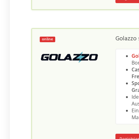
Golazzo
online
Go
Bon
Ca
Fre
Sp
Gr
Ide
Aus
Ei
Mas
Registri