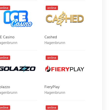
online
online
CE Casino
Cashed
agenbrunn
Hagenbrunn
online
online
olazzo
FieryPlay
agenbrunn
Hagenbrunn
online
online