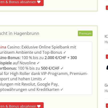
eren & Bonus absahnen
ucht in
Hagenbrunn
Premium
I
H
sina
Casino: Exklusive Online Spielbank mit
xuriösem Ambiente und Top-Bonus ✓
sino-Bonus:
100 % bis zu
2.000 €/CHF + 300
ispiele
auf Novoline ✓
ortbonus:
100 % bis zu
500 €/CHF
✓
al für High Roller dank VIP-Programm, Premium-
pport und hohen Limits ✓
lungen mit Revolut, Google Pay,
G
yptowährungen und Kreditkarten ✓
H
eren & Bonus absahnen