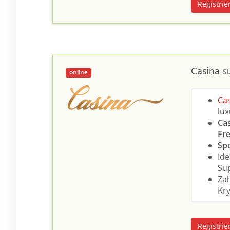
Registri
Casina
s
online
Ca
lu
Ca
Fre
Sp
Ide
Su
Zah
Kr
Registri