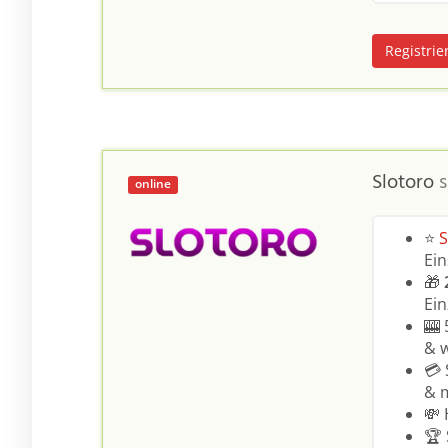
Registri
Slotoro
s
online
⭐
S
Ei
🎁
Ei
🎰 
& 
💳 
& 
💸 
🏆 