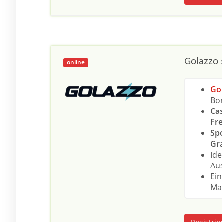
Golazzo
online
Go
Bon
Ca
Fre
Sp
Gr
Ide
Aus
Ei
Mas
Registri