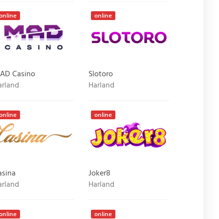
online
online
AD Casino
Slotoro
arland
Harland
online
online
asina
Joker8
arland
Harland
online
online