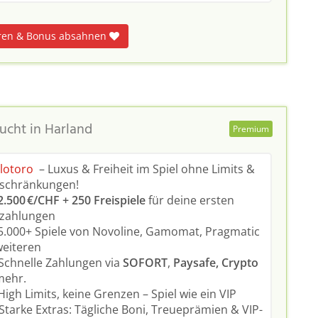
eren & Bonus absahnen
ucht in
Harland
Premium
lotoro
– Luxus & Freiheit im Spiel ohne Limits &
nschränkungen!
2.500 €/CHF + 250 Freispiele
für deine ersten
nzahlungen
5.000+ Spiele von Novoline, Gamomat, Pragmatic
weiteren
Schnelle Zahlungen via
SOFORT
,
Paysafe, Crypto
mehr.
High Limits, keine Grenzen – Spiel wie ein VIP
Starke Extras: Tägliche Boni, Treueprämien & VIP-