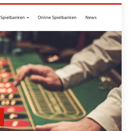
Spielbanken
Online Spielbanken
News