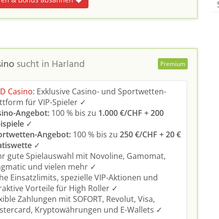
ino
sucht in
Harland
Premium
D Casino
: Exklusive Casino- und Sportwetten-
ttform für VIP-Spieler ✓
sino-Angebot:
100 % bis zu
1.000 €/CHF + 200
ispiele
✓
ortwetten-Angebot:
100 % bis zu
250 €/CHF + 20 €
atiswette
✓
hr gute Spielauswahl mit Novoline, Gamomat,
agmatic und vielen mehr ✓
e Einsatzlimits, spezielle VIP-Aktionen und
raktive Vorteile für High Roller ✓
xible Zahlungen mit SOFORT, Revolut, Visa,
stercard, Kryptowährungen und E-Wallets ✓