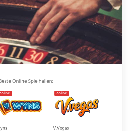
Beste Online Spielhallen:
online
online
yns
V.Vegas