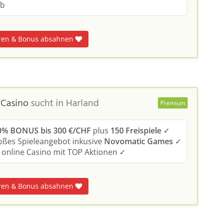
ub
eren & Bonus absahnen
 Casino
sucht in
Harland
Premium
0% BONUS bis 300 €/CHF
plus
150 Freispiele
✓
oßes Spieleangebot inkusive
Novomatic Games
✓
 online Casino mit TOP Aktionen ✓
eren & Bonus absahnen