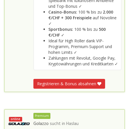
Spielbank mit luxuriösem Ambiente
und Top-Bonus ✓
Casino-Bonus:
100 % bis zu
2.000
€/CHF + 300 Freispiele
auf Novoline
✓
Sportbonus:
100 % bis zu
500
€/CHF
✓
Ideal für High Roller dank VIP-
Programm, Premium-Support und
hohen Limits ✓
Zahlungen mit Revolut, Google Pay,
Kryptowährungen und Kreditkarten ✓
Registrieren & Bonus absahnen
Premium
online
Golazzo
sucht in
Haslau