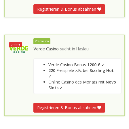
Registrieren & Bonus absahnen
Premium
online
Verde Casino
sucht in
Haslau
Verde Casino Bonus
1200 €
✓
220
Freispiele z.B. bei
Sizzling Hot
✓
Online Casino des Monats mit
Novo
Slots
✓
Registrieren & Bonus absahnen