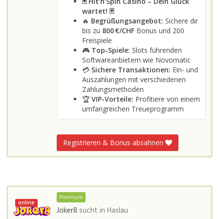
🃏 Hit’n’Spin Casino – Dein Glück
wartet! 🃏
🔥
Begrüßungsangebot:
Sichere dir
bis zu
800 €/CHF
Bonus und 200
Freispiele
🎮
Top-Spiele:
Slots führenden
Softwareanbietern wie Novomatic
💳
Sichere Transaktionen:
Ein- und
Auszahlungen mit verschiedenen
Zahlungsmethoden
🏆
VIP-Vorteile:
Profitiere von einem
umfangreichen Treueprogramm
Registrieren & Bonus absahnen
Premium
online
Joker8
sucht in
Haslau