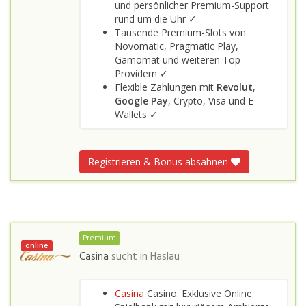
und persönlicher Premium-Support
rund um die Uhr ✓
Tausende Premium-Slots von
Novomatic, Pragmatic Play,
Gamomat und weiteren Top-
Providern ✓
Flexible Zahlungen mit
Revolut
,
Google Pay
, Crypto, Visa und E-
Wallets ✓
Registrieren & Bonus absahnen
Premium
online
Casina
sucht in
Haslau
Casina
Casino: Exklusive Online