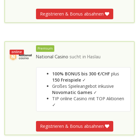
Registrieren & Bonus absahnen
Premium
online
National Casino
sucht in
Haslau
100% BONUS bis 300 €/CHF
plus
150 Freispiele
✓
Großes Spieleangebot inkusive
Novomatic Games
✓
TIP online Casino mit TOP Aktionen
✓
Registrieren & Bonus absahnen