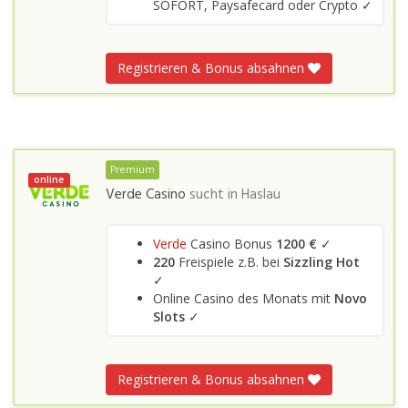
SOFORT, Paysafecard oder Crypto ✓
Registrieren & Bonus absahnen
Premium
online
Verde Casino
sucht in
Haslau
Verde
Casino Bonus
1200 €
✓
220
Freispiele z.B. bei
Sizzling Hot
✓
Online Casino des Monats mit
Novo
Slots
✓
Registrieren & Bonus absahnen