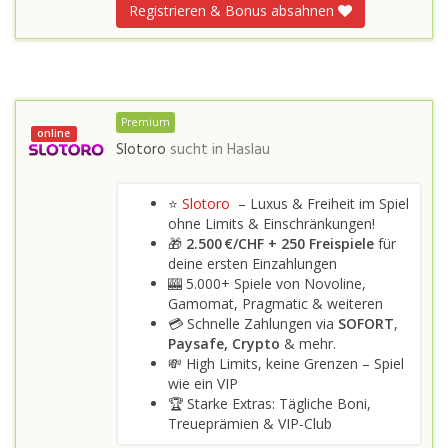
Registrieren & Bonus absahnen
Premium
online
Slotoro
sucht in
Haslau
⭐
Slotoro
– Luxus & Freiheit im Spiel
ohne Limits & Einschränkungen!
🎁
2.500 €/CHF + 250 Freispiele
für
deine ersten Einzahlungen
🎰 5.000+ Spiele von Novoline,
Gamomat, Pragmatic & weiteren
💳 Schnelle Zahlungen via
SOFORT
,
Paysafe, Crypto
& mehr.
💸 High Limits, keine Grenzen – Spiel
wie ein VIP
🏆 Starke Extras: Tägliche Boni,
Treueprämien & VIP-Club