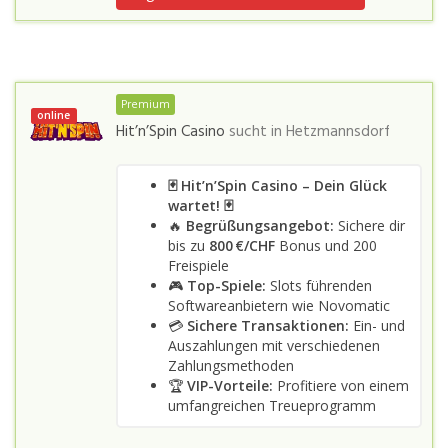
Premium
online
Hit’n’Spin Casino
sucht in
Hetzmannsdorf
🃏 Hit’n’Spin Casino – Dein Glück
wartet! 🃏
🔥
Begrüßungsangebot:
Sichere dir
bis zu
800 €/CHF
Bonus und 200
Freispiele
🎮
Top-Spiele:
Slots führenden
Softwareanbietern wie Novomatic
💳
Sichere Transaktionen:
Ein- und
Auszahlungen mit verschiedenen
Zahlungsmethoden
🏆
VIP-Vorteile:
Profitiere von einem
umfangreichen Treueprogramm