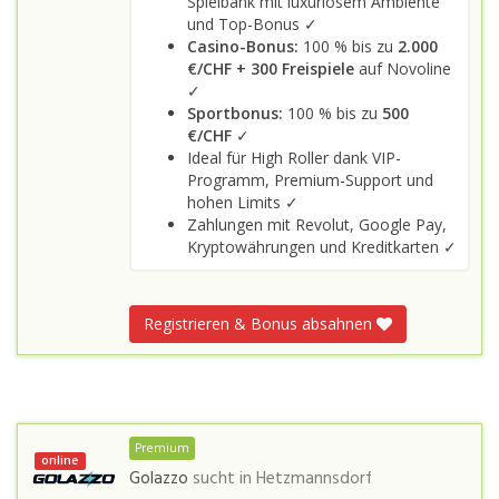
Spielbank mit luxuriösem Ambiente
und Top-Bonus ✓
Casino-Bonus:
100 % bis zu
2.000
€/CHF + 300 Freispiele
auf Novoline
✓
Sportbonus:
100 % bis zu
500
€/CHF
✓
Ideal für High Roller dank VIP-
Programm, Premium-Support und
hohen Limits ✓
Zahlungen mit Revolut, Google Pay,
Kryptowährungen und Kreditkarten ✓
Registrieren & Bonus absahnen
Premium
online
Golazzo
sucht in
Hetzmannsdorf