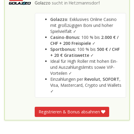
Golazzo
sucht in
Hetzmannsdorf
Golazzo
: Exklusives Online Casino
mit großzügigen Boni und hoher
Spielvielfalt ✓
Casino-Bonus:
100 % bis
2.000 € /
CHF + 200 Freispiele
✓
Sportbonus:
100 % bis
500 € / CHF
+ 20 € Gratiswette
✓
Ideal für High Roller mit hohen Ein-
und Auszahlungslimits sowie VIP-
Vorteilen ✓
Einzahlungen per
Revolut
,
SOFORT
,
Visa, Mastercard, Crypto und Wallets
✓
Registrieren & Bonus absahnen