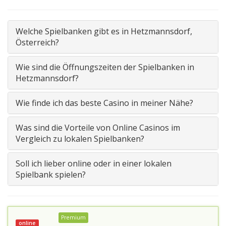
Welche Spielbanken gibt es in Hetzmannsdorf,
Österreich?
Wie sind die Öffnungszeiten der Spielbanken in
Hetzmannsdorf?
Wie finde ich das beste Casino in meiner Nähe?
Was sind die Vorteile von Online Casinos im
Vergleich zu lokalen Spielbanken?
Soll ich lieber online oder in einer lokalen
Spielbank spielen?
Premium
online