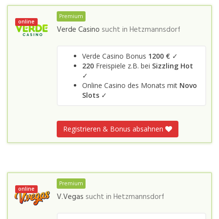
Premium
online
Verde Casino
sucht in
Hetzmannsdorf
Verde Casino Bonus
1200 €
✓
220
Freispiele z.B. bei
Sizzling Hot
✓
Online Casino des Monats mit
Novo
Slots
✓
Registrieren & Bonus absahnen
Premium
online
V.Vegas
sucht in
Hetzmannsdorf