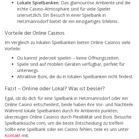
Lokale Spielbanken
: Das glamouröse Ambiente und die
echte Casino-Atmosphäre sind für viele Spieler
unersetzlich. Ein Besuch in einer Spielbank in
Hetzmannsdorf bietet dir ein einzigartiges Erlebnis.
Vorteile der Online Casinos
Im Vergleich zu lokalen Spielbanken bieten Online Casinos viele
Vorteile:
Du kannst jederzeit spielen – keine Öffnungszeiten.
Spiele sind auf mobilen Geräten verfügbar, perfekt für
unterwegs.
Attraktive Boni, die du in lokalen Spielbanken nicht findest.
Fazit – Online oder Lokal? Was ist besser?
Egal, ob du dich für eine Spielbank in Hetzmannsdorf oder ein
Online Casino entscheidest, beide haben ihre Vor- und Nachteile.
Während lokale Spielbanken durch ihr Ambiente punkten,
überzeugen Online Casinos durch Flexibilität und Boni. Besuche
Spielbanksuche.com, um die beste Entscheidung zu treffen!
Sollte eine Spielbank oder ein Casino fehlen, teile es uns unter
Kontakt
mit.