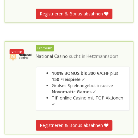
Registrieren & Bonus absahnen
Premium
online
National Casino
sucht in
Hetzmannsdorf
100% BONUS bis 300 €/CHF
plus
150 Freispiele
✓
Großes Spieleangebot inkusive
Novomatic Games
✓
TIP online Casino mit TOP Aktionen
✓
Registrieren & Bonus absahnen