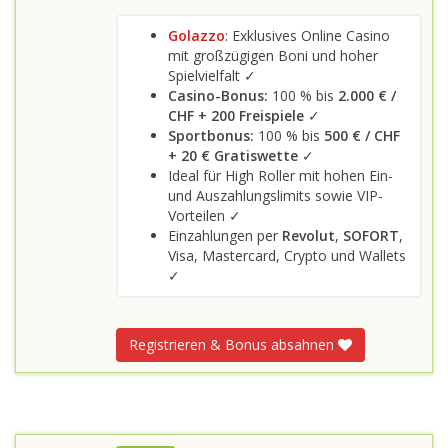
Golazzo
: Exklusives Online Casino
mit großzügigen Boni und hoher
Spielvielfalt ✓
Casino-Bonus:
100 % bis
2.000 € /
CHF + 200 Freispiele
✓
Sportbonus:
100 % bis
500 € / CHF
+ 20 € Gratiswette
✓
Ideal für High Roller mit hohen Ein-
und Auszahlungslimits sowie VIP-
Vorteilen ✓
Einzahlungen per
Revolut
,
SOFORT
,
Visa, Mastercard, Crypto und Wallets
✓
Registrieren & Bonus absahnen