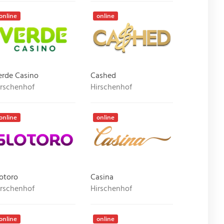
online
online
erde Casino
Cashed
irschenhof
Hirschenhof
online
online
lotoro
Casina
irschenhof
Hirschenhof
online
online