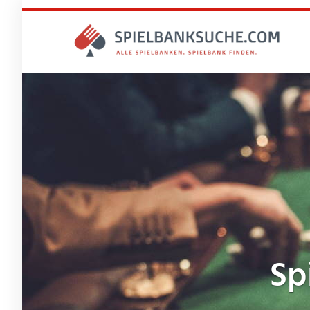
Skip
to
main
content
Sp