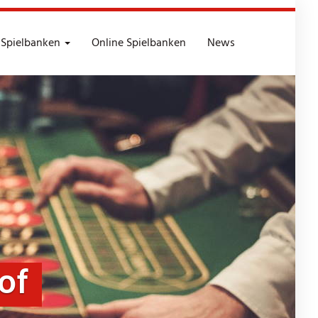
Spielbanken
Online Spielbanken
News
of