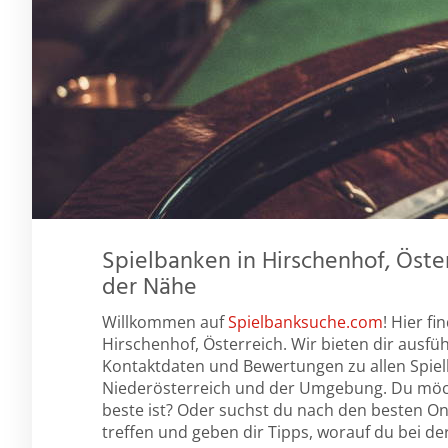
Spielbanken in Hirschenhof, Öster
der Nähe
Willkommen auf
Spielbanksuche.com
! Hier f
Hirschenhof, Österreich. Wir bieten dir ausfü
Kontaktdaten und Bewertungen zu allen Spiel
Niederösterreich und der Umgebung. Du möch
beste ist? Oder suchst du nach den besten Onli
treffen und geben dir Tipps, worauf du bei der