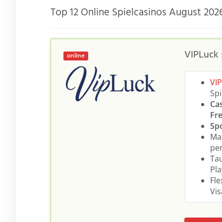
Top 12 Online Spielcasinos August 202
VIPLuck
online
VI
Spi
Ca
Fre
Sp
Max
pe
Ta
Pl
Fle
Vis