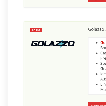
Golazzo
online
Go
Bon
Ca
Fre
Sp
Gr
Ide
Aus
Ei
Mas
Registri