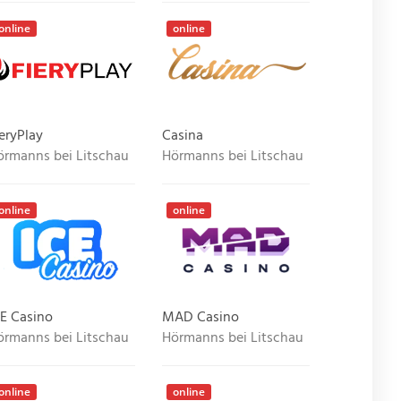
online
online
eryPlay
Casina
örmanns bei Litschau
Hörmanns bei Litschau
online
online
CE Casino
MAD Casino
örmanns bei Litschau
Hörmanns bei Litschau
online
online