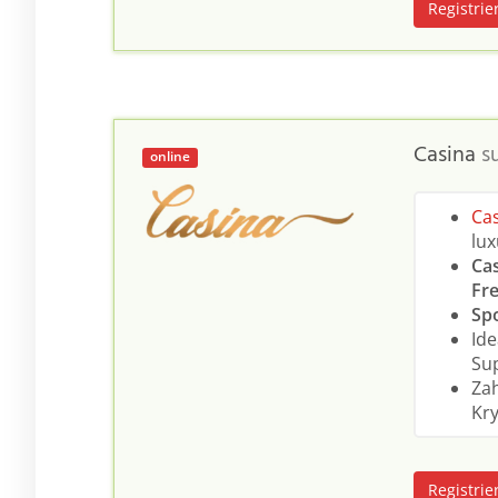
Registri
Casina
s
online
Ca
lu
Ca
Fre
Sp
Ide
Su
Zah
Kr
Registri