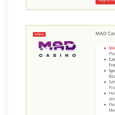
MAD Cas
online
MA
Pla
Ca
Fre
Sp
Gr
Se
Pr
Hoh
att
Fle
Ma