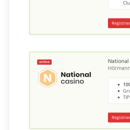
Cl
Registri
National
online
Hörmanns
10
Gr
TIP
Registri