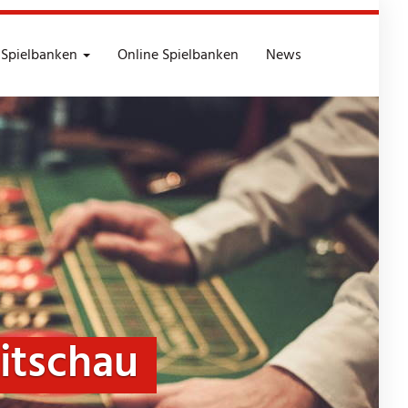
Spielbanken
Online Spielbanken
News
itschau