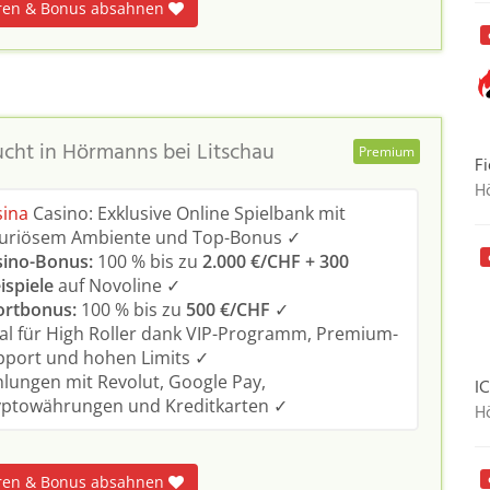
eren & Bonus absahnen
ucht in
Hörmanns bei Litschau
Premium
Fi
H
sina
Casino: Exklusive Online Spielbank mit
xuriösem Ambiente und Top-Bonus ✓
sino-Bonus:
100 % bis zu
2.000 €/CHF + 300
ispiele
auf Novoline ✓
ortbonus:
100 % bis zu
500 €/CHF
✓
al für High Roller dank VIP-Programm, Premium-
pport und hohen Limits ✓
lungen mit Revolut, Google Pay,
I
yptowährungen und Kreditkarten ✓
H
eren & Bonus absahnen