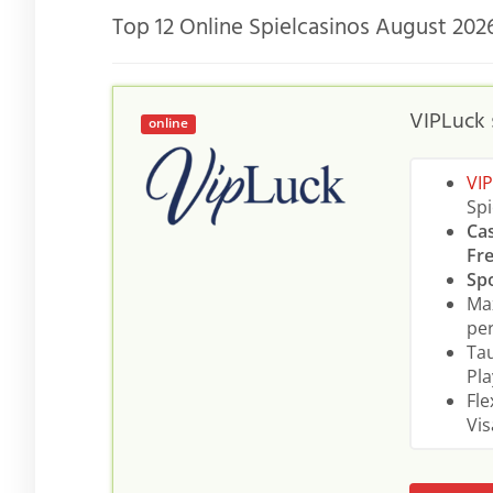
Top 12 Online Spielcasinos August 202
VIPLuck
online
VI
Spi
Ca
Fre
Sp
Max
pe
Ta
Pl
Fle
Vis