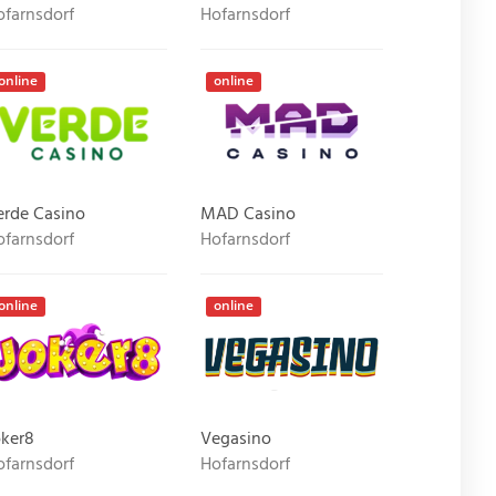
ofarnsdorf
Hofarnsdorf
online
online
erde Casino
MAD Casino
ofarnsdorf
Hofarnsdorf
online
online
oker8
Vegasino
ofarnsdorf
Hofarnsdorf