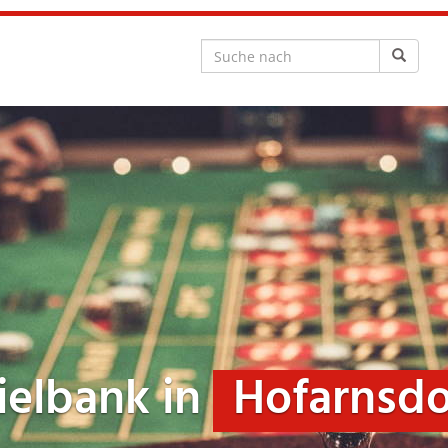
ielbank in
Hofarnsdo