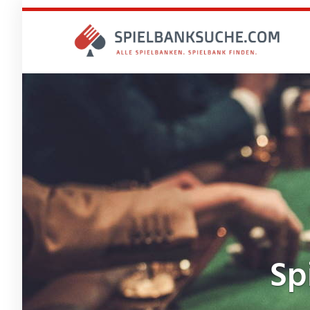
Skip
to
main
content
Sp