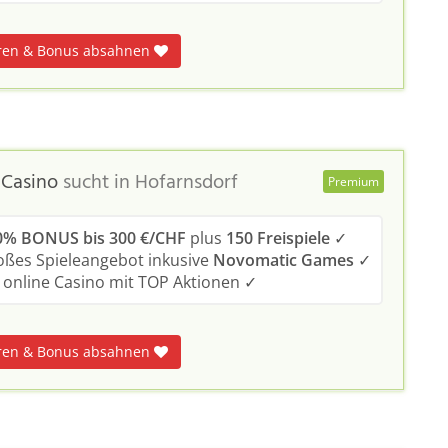
eren & Bonus absahnen
 Casino
sucht in
Hofarnsdorf
Premium
0% BONUS bis 300 €/CHF
plus
150 Freispiele
✓
oßes Spieleangebot inkusive
Novomatic Games
✓
 online Casino mit TOP Aktionen ✓
eren & Bonus absahnen