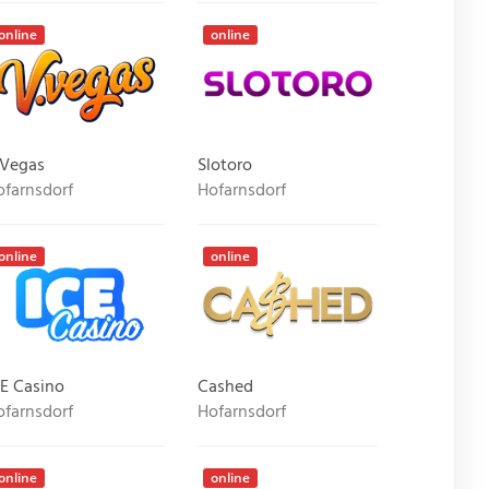
online
online
.Vegas
Slotoro
ofarnsdorf
Hofarnsdorf
online
online
CE Casino
Cashed
ofarnsdorf
Hofarnsdorf
online
online