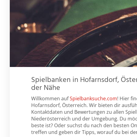
Spielbanken in Hofarnsdorf, Öster
der Nähe
Willkommen auf
Spielbanksuche.com
! Hier f
Hofarnsdorf, Österreich. Wir bieten dir ausfü
Kontaktdaten und Bewertungen zu allen Spiel
Niederösterreich und der Umgebung. Du möch
beste ist? Oder suchst du nach den besten Onli
treffen und geben dir Tipps, worauf du bei der