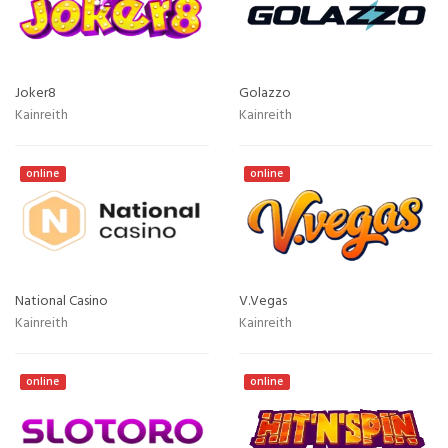
Joker8
Golazzo
Kainreith
Kainreith
online
online
National Casino
V.Vegas
Kainreith
Kainreith
online
online