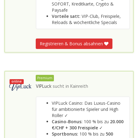
SOFORT, Kreditkarte, Crypto &
Paysafe
Vorteile satt:
VIP-Club, Freispiele,
Reloads & wöchentliche Specials
Registrieren & Bonus absahnen
Premium
online
VIPLuck
sucht in
Kainreith
VIPLuck Casino: Das Luxus-Casino
für ambitionierte Spieler und High
Roller ✓
Casino-Bonus:
100 % bis zu
20.000
€/CHF + 300 Freispiele
✓
Sportbonus:
100 % bis zu
500