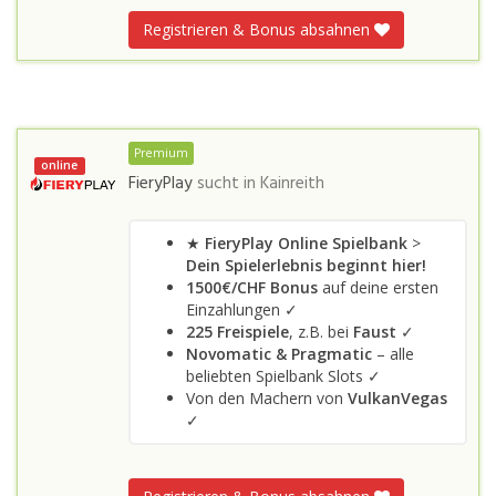
Registrieren & Bonus absahnen
Premium
online
FieryPlay
sucht in
Kainreith
★
FieryPlay Online Spielbank
>
Dein Spielerlebnis beginnt hier!
1500€/CHF Bonus
auf deine ersten
Einzahlungen ✓
225 Freispiele
, z.B. bei
Faust
✓
Novomatic & Pragmatic
– alle
beliebten Spielbank Slots ✓
Von den Machern von
VulkanVegas
✓