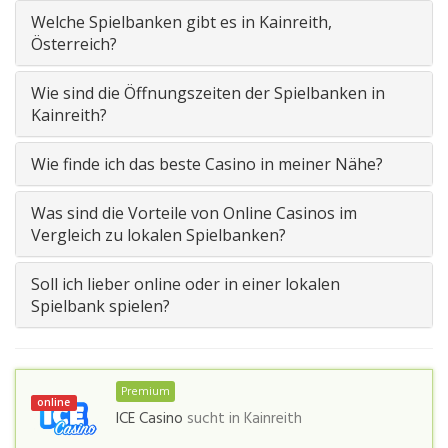
Welche Spielbanken gibt es in Kainreith,
Österreich?
Wie sind die Öffnungszeiten der Spielbanken in
Kainreith?
Wie finde ich das beste Casino in meiner Nähe?
Was sind die Vorteile von Online Casinos im
Vergleich zu lokalen Spielbanken?
Soll ich lieber online oder in einer lokalen
Spielbank spielen?
Premium
online
ICE Casino
sucht in
Kainreith