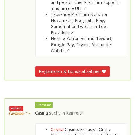
und persönlicher Premium-Support
rund um die Uhr ✓
Tausende Premium-Slots von
Novomatic, Pragmatic Play,
Gamomat und weiteren Top-
Providern ✓
Flexible Zahlungen mit
Revolut
,
Google Pay
, Crypto, Visa und E-
Wallets ✓
Registrieren & Bonus absahnen
Premium
online
Casina
sucht in
Kainreith
Casina
Casino: Exklusive Online