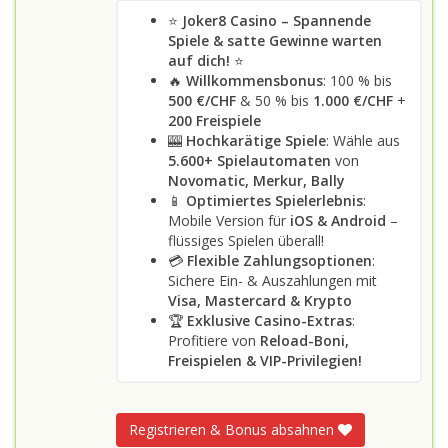
⭐
Joker8 Casino – Spannende
Spiele & satte Gewinne warten
auf dich!
⭐
🔥
Willkommensbonus
: 100 % bis
500 €/CHF
& 50 % bis
1.000 €/CHF
+
200 Freispiele
🎰
Hochkarätige Spiele
: Wähle aus
5.600+ Spielautomaten
von
Novomatic, Merkur, Bally
📱
Optimiertes Spielerlebnis
:
Mobile Version für
iOS & Android
–
flüssiges Spielen überall!
💳
Flexible Zahlungsoptionen
:
Sichere Ein- & Auszahlungen mit
Visa, Mastercard & Krypto
🏆
Exklusive Casino-Extras
:
Profitiere von
Reload-Boni,
Freispielen & VIP-Privilegien!
Registrieren & Bonus absahnen