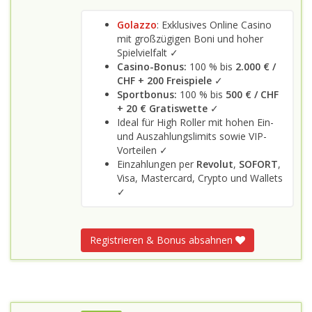
Golazzo
: Exklusives Online Casino
mit großzügigen Boni und hoher
Spielvielfalt ✓
Casino-Bonus:
100 % bis
2.000 € /
CHF + 200 Freispiele
✓
Sportbonus:
100 % bis
500 € / CHF
+ 20 € Gratiswette
✓
Ideal für High Roller mit hohen Ein-
und Auszahlungslimits sowie VIP-
Vorteilen ✓
Einzahlungen per
Revolut
,
SOFORT
,
Visa, Mastercard, Crypto und Wallets
✓
Registrieren & Bonus absahnen