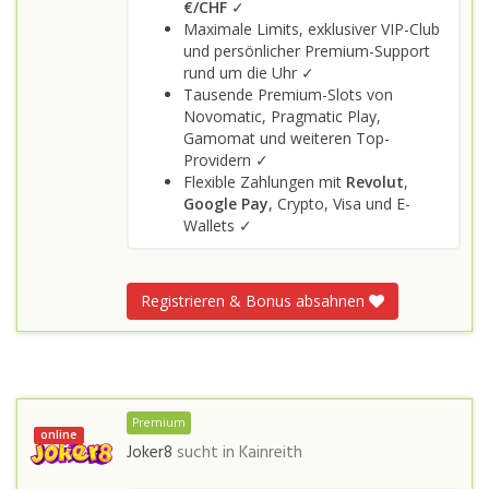
€/CHF
✓
Maximale Limits, exklusiver VIP-Club
und persönlicher Premium-Support
rund um die Uhr ✓
Tausende Premium-Slots von
Novomatic, Pragmatic Play,
Gamomat und weiteren Top-
Providern ✓
Flexible Zahlungen mit
Revolut
,
Google Pay
, Crypto, Visa und E-
Wallets ✓
Registrieren & Bonus absahnen
Premium
online
Joker8
sucht in
Kainreith