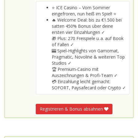
⭐ ICE Casino – Vom Sommer
eingefroren, nun heiß im Spiel! ⭐
🔥 Welcome Deal: bis zu €1.500 bei
satten 450% Bonus über deine
ersten vier Einzahlungen ✓
🎁 Plus: 270 Freispiele u. a. auf Book
of Fallen ✓
🎰 Spiel‑Highlights von Gamomat,
Pragmatic, Novoline & weiteren Top
Studios ✓
🏆 Premium‑Casino mit
Auszeichnungen & Profi‑Team ✓
💳 Einzahlung leicht gemacht:
SOFORT, Paysafecard oder Crypto ✓
Registrieren & Bonus absahnen