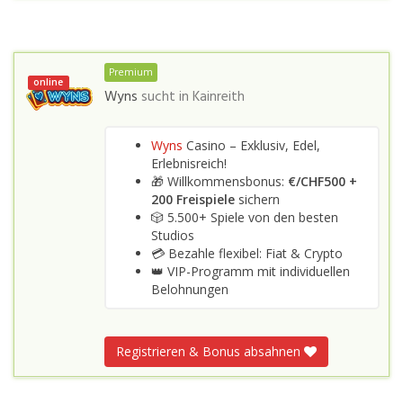
Premium
online
Wyns
sucht in
Kainreith
Wyns
Casino – Exklusiv, Edel,
Erlebnisreich!
🎁 Willkommensbonus:
€/CHF500 +
200 Freispiele
sichern
🎲 5.500+ Spiele von den besten
Studios
💳 Bezahle flexibel: Fiat & Crypto
👑 VIP-Programm mit individuellen
Belohnungen
Registrieren & Bonus absahnen