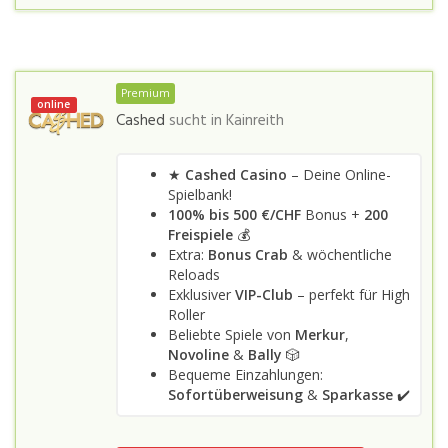
Premium
online
Cashed
sucht in
Kainreith
★
Cashed Casino
– Deine Online-
Spielbank!
100% bis 500 €/CHF
Bonus +
200
Freispiele
💰
Extra:
Bonus Crab
& wöchentliche
Reloads
Exklusiver
VIP-Club
– perfekt für High
Roller
Beliebte Spiele von
Merkur
,
Novoline
&
Bally
🎲
Bequeme Einzahlungen:
Sofortüberweisung
&
Sparkasse
✔️