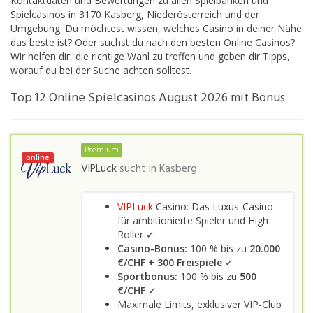
Kontaktdaten und Bewertungen zu allen Spielbanken und
Spielcasinos in 3170 Kasberg, Niederösterreich und der
Umgebung. Du möchtest wissen, welches Casino in deiner Nähe
das beste ist? Oder suchst du nach den besten Online Casinos?
Wir helfen dir, die richtige Wahl zu treffen und geben dir Tipps,
worauf du bei der Suche achten solltest.
Top 12 Online Spielcasinos August 2026 mit Bonus
Premium
online
VIPLuck
sucht in
Kasberg
VIPLuck
Casino: Das Luxus-Casino
für ambitionierte Spieler und High
Roller ✓
Casino-Bonus:
100 % bis zu
20.000
€/CHF + 300 Freispiele
✓
Sportbonus:
100 % bis zu
500
€/CHF
✓
Maximale Limits, exklusiver VIP-Club