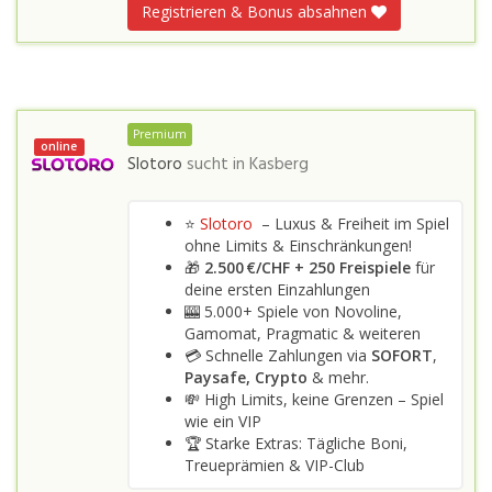
Registrieren & Bonus absahnen
Premium
online
Slotoro
sucht in
Kasberg
⭐
Slotoro
– Luxus & Freiheit im Spiel
ohne Limits & Einschränkungen!
🎁
2.500 €/CHF + 250 Freispiele
für
deine ersten Einzahlungen
🎰 5.000+ Spiele von Novoline,
Gamomat, Pragmatic & weiteren
💳 Schnelle Zahlungen via
SOFORT
,
Paysafe, Crypto
& mehr.
💸 High Limits, keine Grenzen – Spiel
wie ein VIP
🏆 Starke Extras: Tägliche Boni,
Treueprämien & VIP-Club