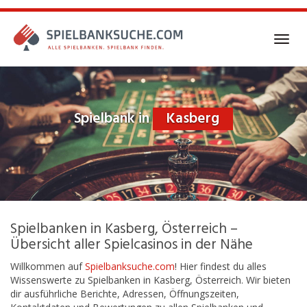
Skip
to
main
Toggl
content
navig
Spielbank in
Kasberg
Spielbanken in Kasberg, Österreich –
Übersicht aller Spielcasinos in der Nähe
Willkommen auf
Spielbanksuche.com
! Hier findest du alles
Wissenswerte zu Spielbanken in Kasberg, Österreich. Wir bieten
dir ausführliche Berichte, Adressen, Öffnungszeiten,