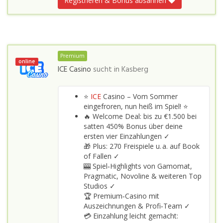
Registrieren & Bonus absahnen
Premium
online
ICE Casino
sucht in
Kasberg
⭐
ICE
Casino – Vom Sommer
eingefroren, nun heiß im Spiel! ⭐
🔥 Welcome Deal: bis zu €1.500 bei
satten 450% Bonus über deine
ersten vier Einzahlungen ✓
🎁 Plus: 270 Freispiele u. a. auf Book
of Fallen ✓
🎰 Spiel‑Highlights von Gamomat,
Pragmatic, Novoline & weiteren Top
Studios ✓
🏆 Premium‑Casino mit
Auszeichnungen & Profi‑Team ✓
💳 Einzahlung leicht gemacht: