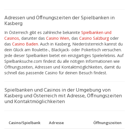
Adressen und Öffnungszeiten der Spielbanken in
Kasberg
In Österreich gibt es zahlreiche bekannte
Spielbanken und
Casinos,
darunter das
Casino Wien
, das
Casino Salzburg
oder
das
Casino Baden
. Auch in Kasberg, Niederösterreich kannst du
dein Glück am Roulette-, Blackjack- oder Pokertisch versuchen.
Jede dieser Spielbanken bietet ein einzigartiges Spielerlebnis. Auf
Spielbanksuche.com findest du alle nötigen Informationen wie
Öffnungszeiten, Adressen und Kontaktmöglichkeiten, damit du
schnell das passende Casino für deinen Besuch findest.
Spielbanken und Casinos in der Umgebung von
Kasberg und Österreich mit Adresse, Öffnungszeiten
und Kontaktmöglichkeiten
Casino/Spielbank
Adresse
Öffnungszeiten