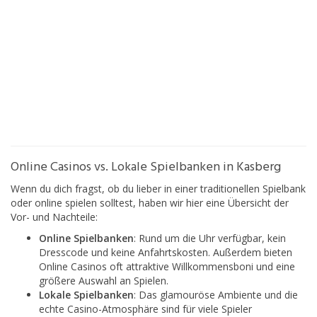
Online Casinos vs. Lokale Spielbanken in Kasberg
Wenn du dich fragst, ob du lieber in einer traditionellen Spielbank
oder online spielen solltest, haben wir hier eine Übersicht der
Vor- und Nachteile:
Online Spielbanken
: Rund um die Uhr verfügbar, kein
Dresscode und keine Anfahrtskosten. Außerdem bieten
Online Casinos oft attraktive Willkommensboni und eine
größere Auswahl an Spielen.
Lokale Spielbanken
: Das glamouröse Ambiente und die
echte Casino-Atmosphäre sind für viele Spieler