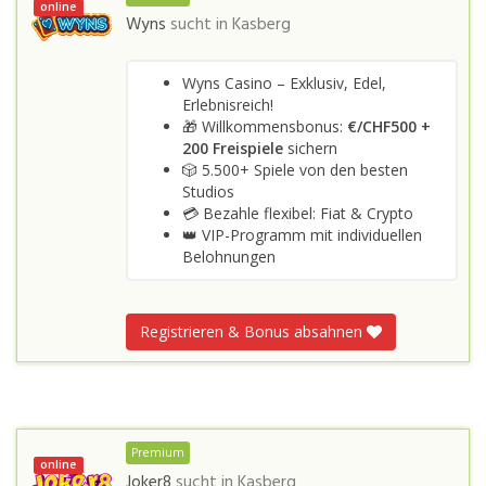
online
Wyns
sucht in
Kasberg
Wyns Casino – Exklusiv, Edel,
Erlebnisreich!
🎁 Willkommensbonus:
€/CHF500 +
200 Freispiele
sichern
🎲 5.500+ Spiele von den besten
Studios
💳 Bezahle flexibel: Fiat & Crypto
👑 VIP-Programm mit individuellen
Belohnungen
Registrieren & Bonus absahnen
Premium
online
Joker8
sucht in
Kasberg