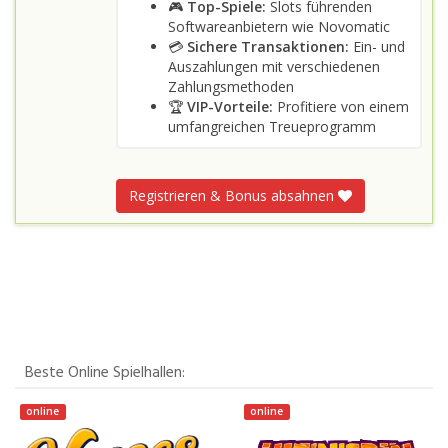
🎮
Top-Spiele:
Slots führenden
Softwareanbietern wie Novomatic
💳
Sichere Transaktionen:
Ein- und
Auszahlungen mit verschiedenen
Zahlungsmethoden
🏆
VIP-Vorteile:
Profitiere von einem
umfangreichen Treueprogramm
Registrieren & Bonus absahnen
Beste Online Spielhallen:
online
online