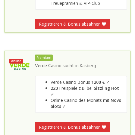
Treueprämien & VIP-Club
Registrieren & Bonus absahnen
Premium
online
Verde Casino
sucht in
Kasberg
Verde Casino Bonus
1200 €
✓
220
Freispiele z.B. bei
Sizzling Hot
✓
Online Casino des Monats mit
Novo
Slots
✓
Registrieren & Bonus absahnen