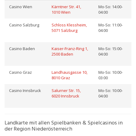
Casino Wien
Kärntner Str. 41,
Mo-So: 14:00-
1010 Wien
04:00
Casino Salzburg
Schloss Klessheim,
Mo-So: 11:00-
5071 Salzburg
04:00
Casino Baden
Kaiser-Franz-Ring 1,
Mo-So: 15:00-
2500 Baden
04:00
Casino Graz
Landhausgasse 10,
Mo-So: 10:00-
8010 Graz
03:00
Casino Innsbruck
Salurner Str. 15,
Mo-So: 10:00-
6020 Innsbruck
04:00
Landkarte mit allen Spielbanken & Spielcasinos in
der Region Niederösterreich