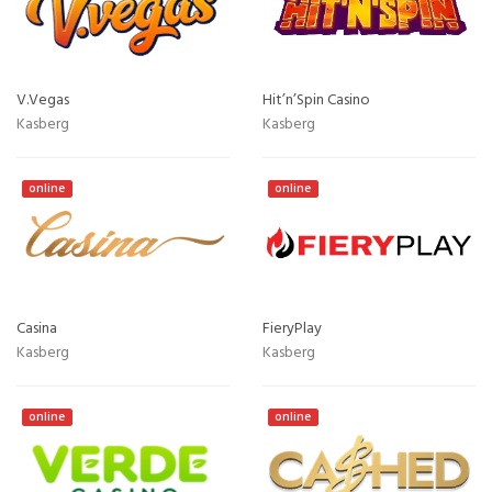
V.Vegas
Hit’n’Spin Casino
Kasberg
Kasberg
online
online
Casina
FieryPlay
Kasberg
Kasberg
online
online