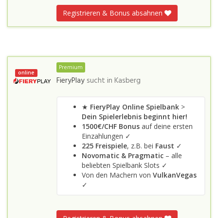
Registrieren & Bonus absahnen
Premium
online
FieryPlay
sucht in
Kasberg
★
FieryPlay Online Spielbank
>
Dein Spielerlebnis beginnt hier!
1500€/CHF Bonus
auf deine ersten
Einzahlungen ✓
225 Freispiele
, z.B. bei
Faust
✓
Novomatic & Pragmatic
– alle
beliebten Spielbank Slots ✓
Von den Machern von
VulkanVegas
✓