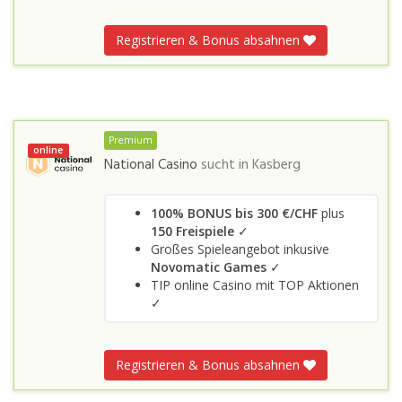
Registrieren & Bonus absahnen
Premium
online
National Casino
sucht in
Kasberg
100% BONUS bis 300 €/CHF
plus
150 Freispiele
✓
Großes Spieleangebot inkusive
Novomatic Games
✓
TIP online Casino mit TOP Aktionen
✓
Registrieren & Bonus absahnen