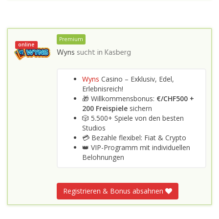
Premium
online
Wyns
sucht in
Kasberg
Wyns
Casino – Exklusiv, Edel,
Erlebnisreich!
🎁 Willkommensbonus:
€/CHF500 +
200 Freispiele
sichern
🎲 5.500+ Spiele von den besten
Studios
💳 Bezahle flexibel: Fiat & Crypto
👑 VIP-Programm mit individuellen
Belohnungen
Registrieren & Bonus absahnen