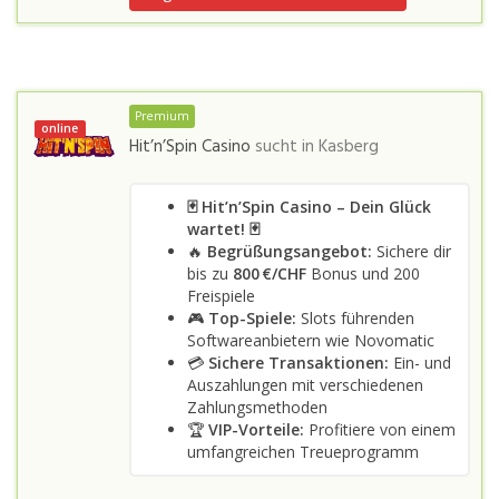
Premium
online
Hit’n’Spin Casino
sucht in
Kasberg
🃏 Hit’n’Spin Casino – Dein Glück
wartet! 🃏
🔥
Begrüßungsangebot:
Sichere dir
bis zu
800 €/CHF
Bonus und 200
Freispiele
🎮
Top-Spiele:
Slots führenden
Softwareanbietern wie Novomatic
💳
Sichere Transaktionen:
Ein- und
Auszahlungen mit verschiedenen
Zahlungsmethoden
🏆
VIP-Vorteile:
Profitiere von einem
umfangreichen Treueprogramm