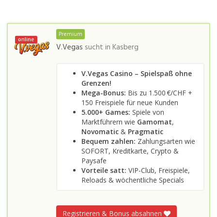
Premium
online
V.Vegas
sucht in
Kasberg
V.Vegas Casino – Spielspaß ohne
Grenzen!
Mega-Bonus:
Bis zu 1.500 €/CHF +
150 Freispiele für neue Kunden
5.000+ Games:
Spiele von
Marktführern wie
Gamomat
,
Novomatic
&
Pragmatic
Bequem zahlen:
Zahlungsarten wie
SOFORT, Kreditkarte, Crypto &
Paysafe
Vorteile satt:
VIP-Club, Freispiele,
Reloads & wöchentliche Specials
Registrieren & Bonus absahnen