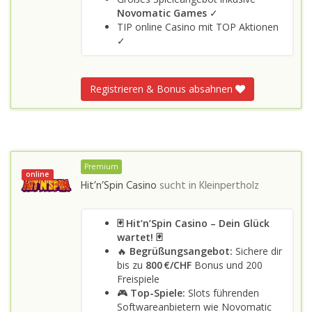
Novomatic Games
✓
TIP online Casino mit TOP Aktionen
✓
Registrieren & Bonus absahnen
Premium
online
Hit’n’Spin Casino
sucht in
Kleinpertholz
🃏 Hit’n’Spin Casino – Dein Glück
wartet! 🃏
🔥
Begrüßungsangebot:
Sichere dir
bis zu
800 €/CHF
Bonus und 200
Freispiele
🎮
Top-Spiele:
Slots führenden
Softwareanbietern wie Novomatic