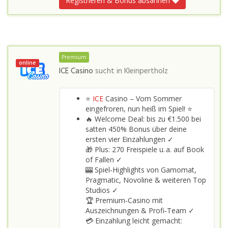
Registrieren & Bonus absahnen
Premium
online
ICE Casino
sucht in
Kleinpertholz
⭐
ICE
Casino – Vom Sommer
eingefroren, nun heiß im Spiel! ⭐
🔥 Welcome Deal: bis zu €1.500 bei
satten 450% Bonus über deine
ersten vier Einzahlungen ✓
🎁 Plus: 270 Freispiele u. a. auf Book
of Fallen ✓
🎰 Spiel‑Highlights von Gamomat,
Pragmatic, Novoline & weiteren Top
Studios ✓
🏆 Premium‑Casino mit
Auszeichnungen & Profi‑Team ✓
💳 Einzahlung leicht gemacht: