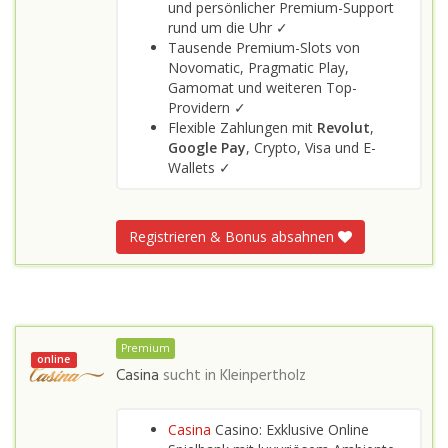
und persönlicher Premium-Support
rund um die Uhr ✓
Tausende Premium-Slots von
Novomatic, Pragmatic Play,
Gamomat und weiteren Top-
Providern ✓
Flexible Zahlungen mit
Revolut
,
Google Pay
, Crypto, Visa und E-
Wallets ✓
Registrieren & Bonus absahnen
Premium
online
Casina
sucht in
Kleinpertholz
Casina
Casino: Exklusive Online