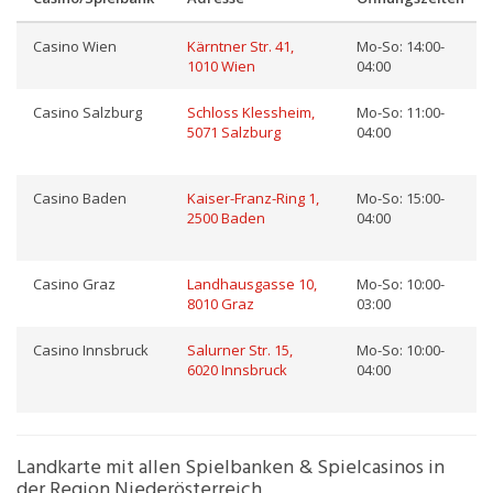
Casino Wien
Kärntner Str. 41,
Mo-So: 14:00-
1010 Wien
04:00
Casino Salzburg
Schloss Klessheim,
Mo-So: 11:00-
5071 Salzburg
04:00
Casino Baden
Kaiser-Franz-Ring 1,
Mo-So: 15:00-
2500 Baden
04:00
Casino Graz
Landhausgasse 10,
Mo-So: 10:00-
8010 Graz
03:00
Casino Innsbruck
Salurner Str. 15,
Mo-So: 10:00-
6020 Innsbruck
04:00
Landkarte mit allen Spielbanken & Spielcasinos in
der Region Niederösterreich