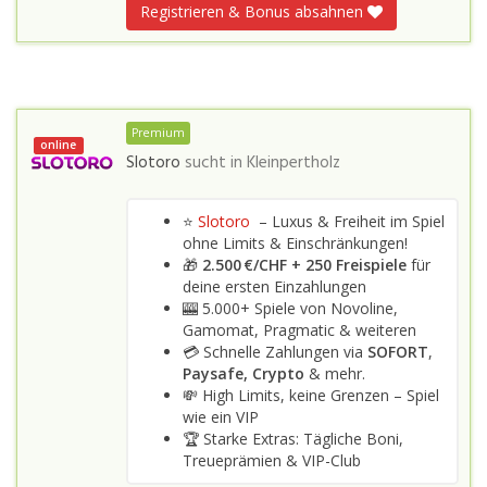
Registrieren & Bonus absahnen
Premium
online
Slotoro
sucht in
Kleinpertholz
⭐
Slotoro
– Luxus & Freiheit im Spiel
ohne Limits & Einschränkungen!
🎁
2.500 €/CHF + 250 Freispiele
für
deine ersten Einzahlungen
🎰 5.000+ Spiele von Novoline,
Gamomat, Pragmatic & weiteren
💳 Schnelle Zahlungen via
SOFORT
,
Paysafe, Crypto
& mehr.
💸 High Limits, keine Grenzen – Spiel
wie ein VIP
🏆 Starke Extras: Tägliche Boni,
Treueprämien & VIP-Club