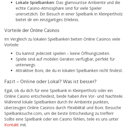
Lokale Spielbanken
: Das glamouröse Ambiente und die
echte Casino-Atmosphäre sind für viele Spieler
unersetzlich. Ein Besuch in einer Spielbank in Kleinpertholz
bietet dir ein einzigartiges Erlebnis.
Vorteile der Online Casinos
Im Vergleich zu lokalen Spielbanken bieten Online Casinos viele
Vorteile:
Du kannst jederzeit spielen – keine Öffnungszeiten.
Spiele sind auf mobilen Geräten verfügbar, perfekt für
unterwegs.
Attraktive Boni, die du in lokalen Spielbanken nicht findest.
Fazit – Online oder Lokal? Was ist besser?
Egal, ob du dich für eine Spielbank in Kleinpertholz oder ein
Online Casino entscheidest, beide haben ihre Vor- und Nachteile.
Während lokale Spielbanken durch ihr Ambiente punkten,
überzeugen Online Casinos durch Flexibilität und Boni. Besuche
Spielbanksuche.com, um die beste Entscheidung zu treffen!
Sollte eine Spielbank oder ein Casino fehlen, teile es uns unter
Kontakt
mit.