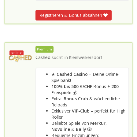
Registrieren & Bonus absahnen
Premium
online
Cashed
sucht in
Kleinweikersdorf
★
Cashed Casino
– Deine Online-
Spielbank!
100% bis 500 €/CHF
Bonus +
200
Freispiele
💰
Extra:
Bonus Crab
& wöchentliche
Reloads
Exklusiver
VIP-Club
– perfekt für High
Roller
Beliebte Spiele von
Merkur
,
Novoline
&
Bally
🎲
Bequeme Einzahlungen: