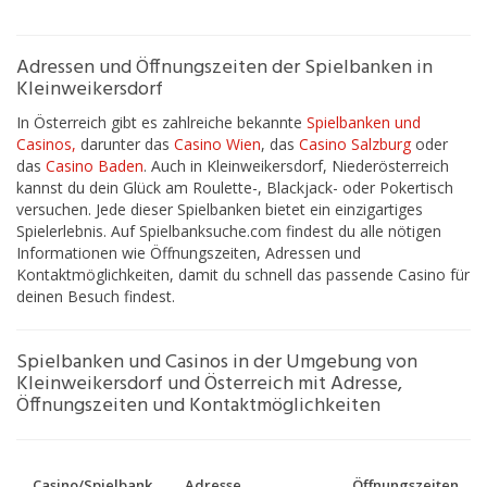
Adressen und Öffnungszeiten der Spielbanken in
Kleinweikersdorf
In Österreich gibt es zahlreiche bekannte
Spielbanken und
Casinos,
darunter das
Casino Wien
, das
Casino Salzburg
oder
das
Casino Baden
. Auch in Kleinweikersdorf, Niederösterreich
kannst du dein Glück am Roulette-, Blackjack- oder Pokertisch
versuchen. Jede dieser Spielbanken bietet ein einzigartiges
Spielerlebnis. Auf Spielbanksuche.com findest du alle nötigen
Informationen wie Öffnungszeiten, Adressen und
Kontaktmöglichkeiten, damit du schnell das passende Casino für
deinen Besuch findest.
Spielbanken und Casinos in der Umgebung von
Kleinweikersdorf und Österreich mit Adresse,
Öffnungszeiten und Kontaktmöglichkeiten
Casino/Spielbank
Adresse
Öffnungszeiten