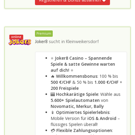
Premium
online
Joker8
sucht in
Kleinweikersdorf
⭐
Joker8 Casino – Spannende
Spiele & satte Gewinne warten
auf dich!
⭐
🔥
Willkommensbonus
: 100 % bis
500 €/CHF
& 50 % bis
1.000 €/CHF
+
200 Freispiele
🎰
Hochkarätige Spiele
: Wähle aus
5.600+ Spielautomaten
von
Novomatic, Merkur, Bally
📱
Optimiertes Spielerlebnis
:
Mobile Version für
iOS & Android
–
flüssiges Spielen überall!
💳
Flexible Zahlungsoptionen
: