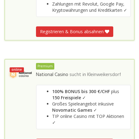
Zahlungen mit Revolut, Google Pay,
Kryptowährungen und Kreditkarten ✓
Registrieren & Bonus absahnen
Premium
online
National Casino
sucht in
Kleinweikersdorf
100% BONUS bis 300 €/CHF
plus
150 Freispiele
✓
Großes Spieleangebot inkusive
Novomatic Games
✓
TIP online Casino mit TOP Aktionen
✓