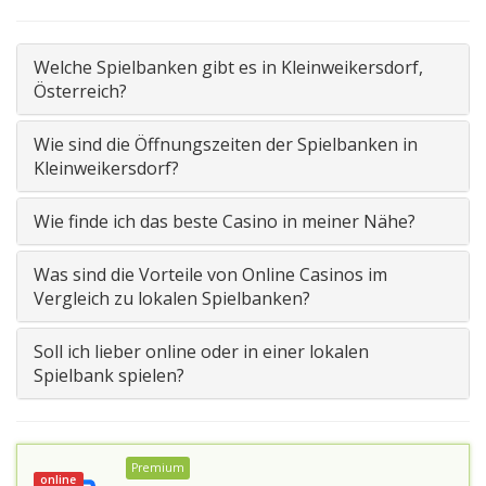
Welche Spielbanken gibt es in Kleinweikersdorf,
Österreich?
Wie sind die Öffnungszeiten der Spielbanken in
Kleinweikersdorf?
Wie finde ich das beste Casino in meiner Nähe?
Was sind die Vorteile von Online Casinos im
Vergleich zu lokalen Spielbanken?
Soll ich lieber online oder in einer lokalen
Spielbank spielen?
Premium
online