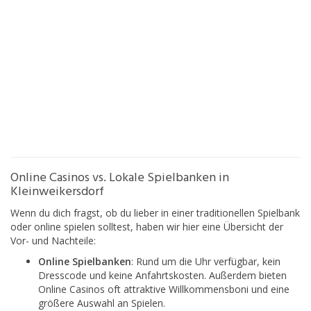
Online Casinos vs. Lokale Spielbanken in
Kleinweikersdorf
Wenn du dich fragst, ob du lieber in einer traditionellen Spielbank
oder online spielen solltest, haben wir hier eine Übersicht der
Vor- und Nachteile:
Online Spielbanken
: Rund um die Uhr verfügbar, kein
Dresscode und keine Anfahrtskosten. Außerdem bieten
Online Casinos oft attraktive Willkommensboni und eine
größere Auswahl an Spielen.