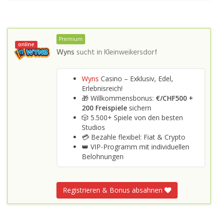
Premium
online
Wyns
sucht in
Kleinweikersdorf
Wyns
Casino – Exklusiv, Edel,
Erlebnisreich!
🎁 Willkommensbonus:
€/CHF500 +
200 Freispiele
sichern
🎲 5.500+ Spiele von den besten
Studios
💳 Bezahle flexibel: Fiat & Crypto
👑 VIP-Programm mit individuellen
Belohnungen
Registrieren & Bonus absahnen