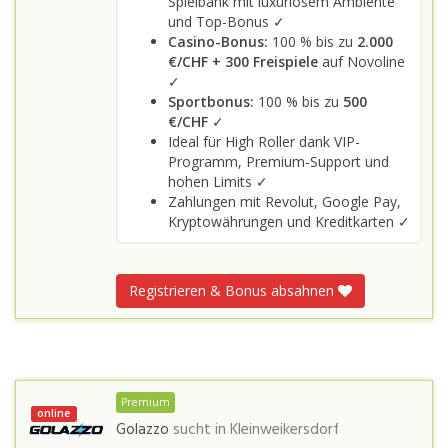
Spielbank mit luxuriösem Ambiente
und Top-Bonus ✓
Casino-Bonus:
100 % bis zu
2.000
€/CHF + 300 Freispiele
auf Novoline
✓
Sportbonus:
100 % bis zu
500
€/CHF
✓
Ideal für High Roller dank VIP-
Programm, Premium-Support und
hohen Limits ✓
Zahlungen mit Revolut, Google Pay,
Kryptowährungen und Kreditkarten ✓
Registrieren & Bonus absahnen
Premium
online
Golazzo
sucht in
Kleinweikersdorf