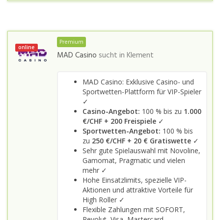
Premium
online
MAD Casino
sucht in
Klement
MAD Casino: Exklusive Casino- und
Sportwetten-Plattform für VIP-Spieler
✓
Casino-Angebot:
100 % bis zu
1.000
€/CHF + 200 Freispiele
✓
Sportwetten-Angebot:
100 % bis
zu
250 €/CHF + 20 € Gratiswette
✓
Sehr gute Spielauswahl mit Novoline,
Gamomat, Pragmatic und vielen
mehr ✓
Hohe Einsatzlimits, spezielle VIP-
Aktionen und attraktive Vorteile für
High Roller ✓
Flexible Zahlungen mit SOFORT,
Revolut, Visa, Mastercard,