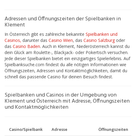
Adressen und Öffnungszeiten der Spielbanken in
Klement
In Österreich gibt es zahlreiche bekannte
Spielbanken und
Casinos,
darunter das
Casino Wien
, das
Casino Salzburg
oder
das
Casino Baden
. Auch in Klement, Niederösterreich kannst du
dein Glück am Roulette-, Blackjack- oder Pokertisch versuchen.
Jede dieser Spielbanken bietet ein einzigartiges Spielerlebnis. Auf
Spielbanksuche.com findest du alle nötigen Informationen wie
Öffnungszeiten, Adressen und Kontaktmöglichkeiten, damit du
schnell das passende Casino für deinen Besuch findest.
Spielbanken und Casinos in der Umgebung von
Klement und Österreich mit Adresse, Öffnungszeiten
und Kontaktmöglichkeiten
Casino/Spielbank
Adresse
Öffnungszeiten