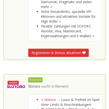
Gamomat, Pragmatic und vielen
mehr ✓
Hohe Einsatzlimits, spezielle VIP-
Aktionen und attraktive Vorteile für
High Roller ✓
Flexible Zahlungen mit SOFORT,
Revolut, Visa, Mastercard,
Kryptowährungen und E-Wallets ✓
Registrieren & Bonus absahnen
Premium
online
Slotoro
sucht in
Klement
⭐
Slotoro
– Luxus & Freiheit im Spiel
ohne Limits & Einschränkungen!