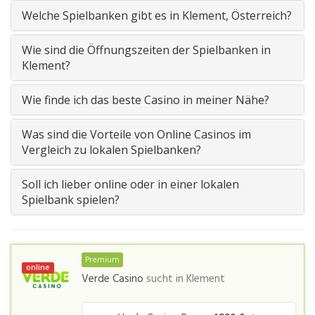
Welche Spielbanken gibt es in Klement, Österreich?
Wie sind die Öffnungszeiten der Spielbanken in
Klement?
Wie finde ich das beste Casino in meiner Nähe?
Was sind die Vorteile von Online Casinos im
Vergleich zu lokalen Spielbanken?
Soll ich lieber online oder in einer lokalen
Spielbank spielen?
Premium
online
Verde Casino
sucht in
Klement