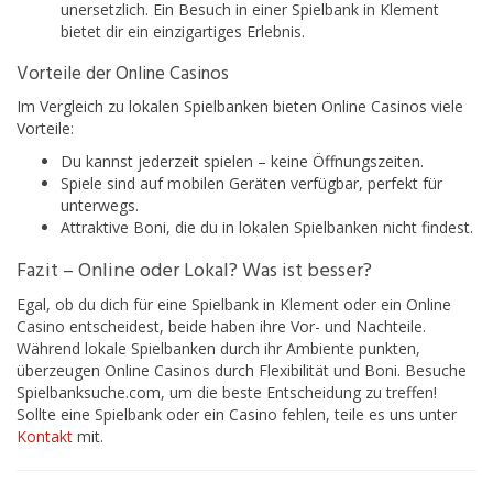
unersetzlich. Ein Besuch in einer Spielbank in Klement
bietet dir ein einzigartiges Erlebnis.
Vorteile der Online Casinos
Im Vergleich zu lokalen Spielbanken bieten Online Casinos viele
Vorteile:
Du kannst jederzeit spielen – keine Öffnungszeiten.
Spiele sind auf mobilen Geräten verfügbar, perfekt für
unterwegs.
Attraktive Boni, die du in lokalen Spielbanken nicht findest.
Fazit – Online oder Lokal? Was ist besser?
Egal, ob du dich für eine Spielbank in Klement oder ein Online
Casino entscheidest, beide haben ihre Vor- und Nachteile.
Während lokale Spielbanken durch ihr Ambiente punkten,
überzeugen Online Casinos durch Flexibilität und Boni. Besuche
Spielbanksuche.com, um die beste Entscheidung zu treffen!
Sollte eine Spielbank oder ein Casino fehlen, teile es uns unter
Kontakt
mit.