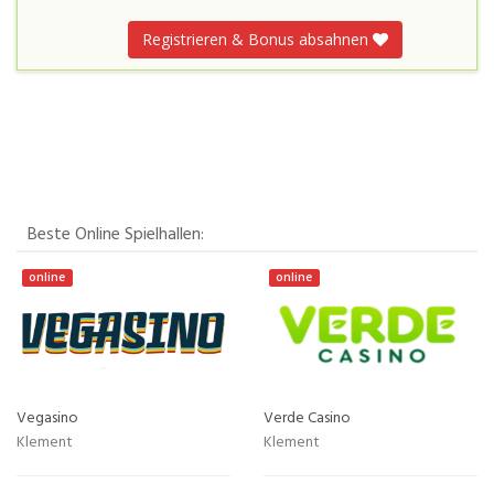
Registrieren & Bonus absahnen
Beste Online Spielhallen:
online
online
Vegasino
Verde Casino
Klement
Klement