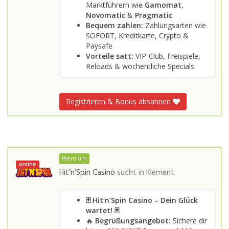
Marktführern wie
Gamomat
,
Novomatic
&
Pragmatic
Bequem zahlen:
Zahlungsarten wie
SOFORT, Kreditkarte, Crypto &
Paysafe
Vorteile satt:
VIP-Club, Freispiele,
Reloads & wöchentliche Specials
Registrieren & Bonus absahnen
Premium
online
Hit’n’Spin Casino
sucht in
Klement
🃏 Hit’n’Spin Casino – Dein Glück
wartet! 🃏
🔥
Begrüßungsangebot:
Sichere dir