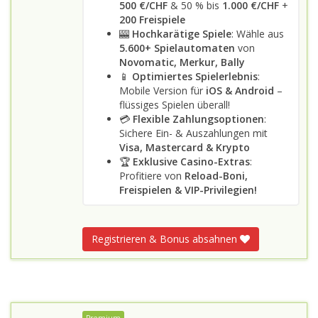
500 €/CHF
& 50 % bis
1.000 €/CHF
+
200 Freispiele
🎰
Hochkarätige Spiele
: Wähle aus
5.600+ Spielautomaten
von
Novomatic, Merkur, Bally
📱
Optimiertes Spielerlebnis
:
Mobile Version für
iOS & Android
–
flüssiges Spielen überall!
💳
Flexible Zahlungsoptionen
:
Sichere Ein- & Auszahlungen mit
Visa, Mastercard & Krypto
🏆
Exklusive Casino-Extras
:
Profitiere von
Reload-Boni,
Freispielen & VIP-Privilegien!
Registrieren & Bonus absahnen