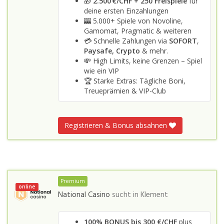
🎁
2.500 €/CHF + 250 Freispiele
für
deine ersten Einzahlungen
🎰 5.000+ Spiele von Novoline,
Gamomat, Pragmatic & weiteren
💳 Schnelle Zahlungen via
SOFORT
,
Paysafe, Crypto
& mehr.
💸 High Limits, keine Grenzen – Spiel
wie ein VIP
🏆 Starke Extras: Tägliche Boni,
Treueprämien & VIP-Club
Registrieren & Bonus absahnen
Premium
online
National Casino
sucht in
Klement
100% BONUS bis 300 €/CHF
plus