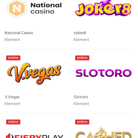
National Casino
Joker8
Klement
Klement
online
online
V.Vegas
Slotoro
Klement
Klement
online
online