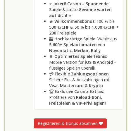
⭐
Joker8 Casino – Spannende
Spiele & satte Gewinne warten
auf dich!
⭐
🔥
Willkommensbonus
: 100 % bis
500 €/CHF
& 50 % bis
1.000 €/CHF
+
200 Freispiele
🎰
Hochkarätige Spiele
: Wähle aus
5.600+ Spielautomaten
von
Novomatic, Merkur, Bally
📱
Optimiertes Spielerlebnis
:
Mobile Version für
iOS & Android
–
flüssiges Spielen überall!
💳
Flexible Zahlungsoptionen
:
Sichere Ein- & Auszahlungen mit
Visa, Mastercard & Krypto
🏆
Exklusive Casino-Extras
:
Profitiere von
Reload-Boni,
Freispielen & VIP-Privilegien!
Registrieren & Bonus absahnen