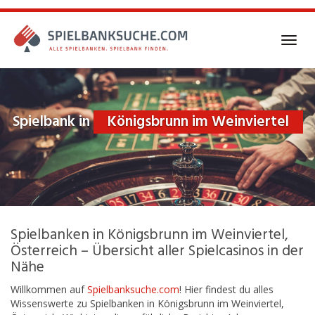
Skip
to
main
Toggl
content
navig
Spielbank in
Königsbrunn im Weinviertel
Spielbanken in Königsbrunn im Weinviertel,
Österreich – Übersicht aller Spielcasinos in der
Nähe
Willkommen auf
Spielbanksuche.com
! Hier findest du alles
Wissenswerte zu Spielbanken in Königsbrunn im Weinviertel,