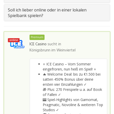
Soll ich lieber online oder in einer lokalen
Spielbank spielen?
Premium
online
ICE Casino
sucht in
Königsbrunn im Weinviertel
⭐ ICE Casino – Vom Sommer
eingefroren, nun heiß im Spiel! ⭐
🔥 Welcome Deal: bis zu €1.500 bei
satten 450% Bonus über deine
ersten vier Einzahlungen ✓
🎁 Plus: 270 Freispiele u. a. auf Book
of Fallen ✓
🎰 Spiel‑Highlights von Gamomat,
Pragmatic, Novoline & weiteren Top
Studios ✓