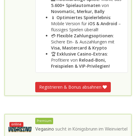
5.600+ Spielautomaten
von
Novomatic, Merkur, Bally
📱
Optimiertes Spielerlebnis
:
Mobile Version für
iOS & Android
–
flüssiges Spielen überall!
💳
Flexible Zahlungsoptionen
:
Sichere Ein- & Auszahlungen mit
Visa, Mastercard & Krypto
🏆
Exklusive Casino-Extras
:
Profitiere von
Reload-Boni,
Freispielen & VIP-Privilegien!
Registrieren & Bonus absahnen
Premium
online
Vegasino
sucht in
Königsbrunn im Weinviertel