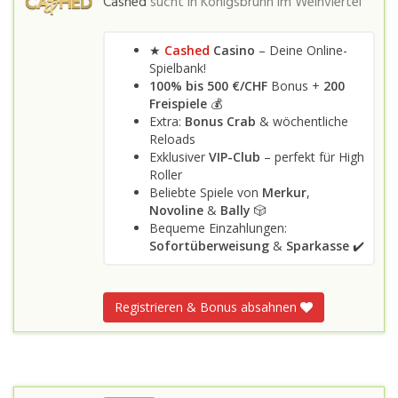
Cashed
sucht in
Königsbrunn im Weinviertel
★
Cashed
Casino
– Deine Online-
Spielbank!
100% bis 500 €/CHF
Bonus +
200
Freispiele
💰
Extra:
Bonus Crab
& wöchentliche
Reloads
Exklusiver
VIP-Club
– perfekt für High
Roller
Beliebte Spiele von
Merkur
,
Novoline
&
Bally
🎲
Bequeme Einzahlungen:
Sofortüberweisung
&
Sparkasse
✔️
Registrieren & Bonus absahnen