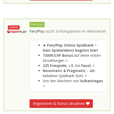
Premium
online
FieryPlay
sucht in
Königsbrunn im Weinviertel
★
FieryPlay Online Spielbank
>
Dein Spielerlebnis beginnt hier!
1500€/CHF Bonus
auf deine ersten
Einzahlungen ✓
225 Freispiele
, z.B. bei
Faust
✓
Novomatic & Pragmatic
– alle
beliebten Spielbank Slots ✓
Von den Machern von
VulkanVegas
✓
Registrieren & Bonus absahnen