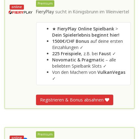
Premium
online
FieryPlay
sucht in
Königsbrunn im Weinviertel
★
FieryPlay Online Spielbank
>
Dein Spielerlebnis beginnt hier!
1500€/CHF Bonus
auf deine ersten
Einzahlungen ✓
225 Freispiele
, z.B. bei
Faust
✓
Novomatic & Pragmatic
– alle
beliebten Spielbank Slots ✓
Von den Machern von
VulkanVegas
✓
Registrieren & Bonus absahnen
Premium
online