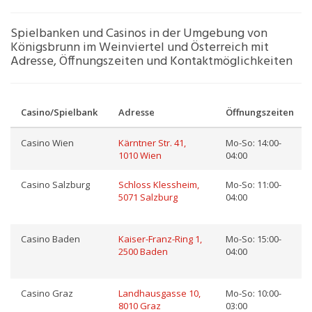
Spielbanken und Casinos in der Umgebung von
Königsbrunn im Weinviertel und Österreich mit
Adresse, Öffnungszeiten und Kontaktmöglichkeiten
Casino/Spielbank
Adresse
Öffnungszeiten
Casino Wien
Kärntner Str. 41,
Mo-So: 14:00-
1010 Wien
04:00
Casino Salzburg
Schloss Klessheim,
Mo-So: 11:00-
5071 Salzburg
04:00
Casino Baden
Kaiser-Franz-Ring 1,
Mo-So: 15:00-
2500 Baden
04:00
Casino Graz
Landhausgasse 10,
Mo-So: 10:00-
8010 Graz
03:00