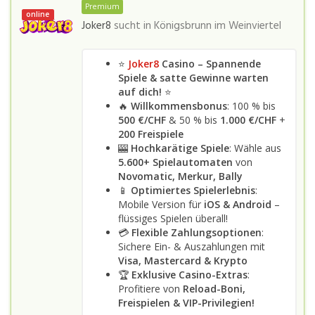
Premium
online
Joker8
sucht in
Königsbrunn im Weinviertel
⭐
Joker8
Casino – Spannende
Spiele & satte Gewinne warten
auf dich!
⭐
🔥
Willkommensbonus
: 100 % bis
500 €/CHF
& 50 % bis
1.000 €/CHF
+
200 Freispiele
🎰
Hochkarätige Spiele
: Wähle aus
5.600+ Spielautomaten
von
Novomatic, Merkur, Bally
📱
Optimiertes Spielerlebnis
:
Mobile Version für
iOS & Android
–
flüssiges Spielen überall!
💳
Flexible Zahlungsoptionen
:
Sichere Ein- & Auszahlungen mit
Visa, Mastercard & Krypto
🏆
Exklusive Casino-Extras
:
Profitiere von
Reload-Boni,
Freispielen & VIP-Privilegien!