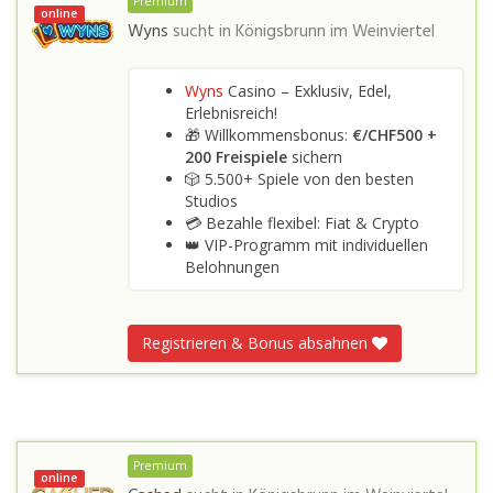
Premium
online
Wyns
sucht in
Königsbrunn im Weinviertel
Wyns
Casino – Exklusiv, Edel,
Erlebnisreich!
🎁 Willkommensbonus:
€/CHF500 +
200 Freispiele
sichern
🎲 5.500+ Spiele von den besten
Studios
💳 Bezahle flexibel: Fiat & Crypto
👑 VIP-Programm mit individuellen
Belohnungen
Registrieren & Bonus absahnen
Premium
online