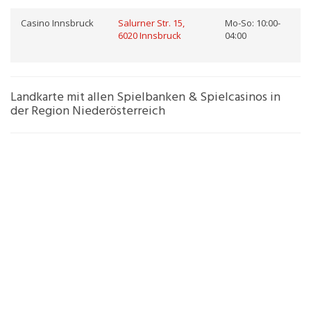
Casino Innsbruck
Salurner Str. 15,
Mo-So: 10:00-
6020 Innsbruck
04:00
Landkarte mit allen Spielbanken & Spielcasinos in
der Region Niederösterreich