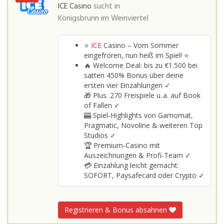
ICE Casino
sucht in
Königsbrunn im Weinviertel
⭐
ICE
Casino – Vom Sommer
eingefroren, nun heiß im Spiel! ⭐
🔥 Welcome Deal: bis zu €1.500 bei
satten 450% Bonus über deine
ersten vier Einzahlungen ✓
🎁 Plus: 270 Freispiele u. a. auf Book
of Fallen ✓
🎰 Spiel‑Highlights von Gamomat,
Pragmatic, Novoline & weiteren Top
Studios ✓
🏆 Premium‑Casino mit
Auszeichnungen & Profi‑Team ✓
💳 Einzahlung leicht gemacht:
SOFORT, Paysafecard oder Crypto ✓
Registrieren & Bonus absahnen