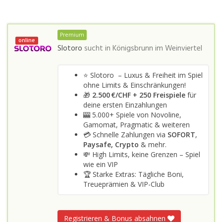
Premium
online
Slotoro
sucht in
Königsbrunn im Weinviertel
⭐ Slotoro – Luxus & Freiheit im Spiel
ohne Limits & Einschränkungen!
🎁
2.500 €/CHF + 250 Freispiele
für
deine ersten Einzahlungen
🎰 5.000+ Spiele von Novoline,
Gamomat, Pragmatic & weiteren
💳 Schnelle Zahlungen via
SOFORT
,
Paysafe, Crypto
& mehr.
💸 High Limits, keine Grenzen – Spiel
wie ein VIP
🏆 Starke Extras: Tägliche Boni,
Treueprämien & VIP-Club
Registrieren & Bonus absahnen