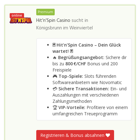
Premium
online
Hit’n’Spin Casino
sucht in
Königsbrunn im Weinviertel
🃏 Hit’n’Spin Casino – Dein Glück
wartet! 🃏
🔥
Begrüßungsangebot:
Sichere dir
bis zu
800 €/CHF
Bonus und 200
Freispiele
🎮
Top-Spiele:
Slots führenden
Softwareanbietern wie Novomatic
💳
Sichere Transaktionen:
Ein- und
Auszahlungen mit verschiedenen
Zahlungsmethoden
🏆
VIP-Vorteile:
Profitiere von einem
umfangreichen Treueprogramm
Registrieren & Bonus absahnen