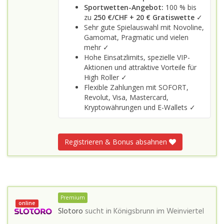
Sportwetten-Angebot:
100 % bis
zu
250 €/CHF + 20 € Gratiswette
✓
Sehr gute Spielauswahl mit Novoline,
Gamomat, Pragmatic und vielen
mehr ✓
Hohe Einsatzlimits, spezielle VIP-
Aktionen und attraktive Vorteile für
High Roller ✓
Flexible Zahlungen mit SOFORT,
Revolut, Visa, Mastercard,
Kryptowährungen und E-Wallets ✓
Registrieren & Bonus absahnen
Premium
online
Slotoro
sucht in
Königsbrunn im Weinviertel