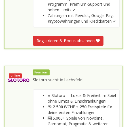
Programm, Premium-Support und
hohen Limits ✓
Zahlungen mit Revolut, Google Pay,
Kryptowährungen und Kreditkarten ✓
Registrieren & Bonus absahnen
Premium
online
Slotoro
sucht in
Lachsfeld
⭐ Slotoro – Luxus & Freiheit im Spiel
ohne Limits & Einschränkungen!
🎁
2.500 €/CHF + 250 Freispiele
für
deine ersten Einzahlungen
🎰 5.000+ Spiele von Novoline,
Gamomat, Pragmatic & weiteren