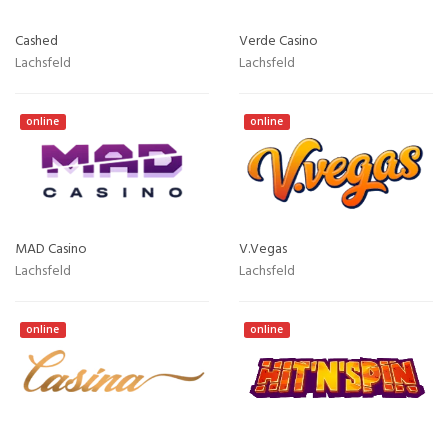
Cashed
Verde Casino
Lachsfeld
Lachsfeld
online
online
MAD Casino
V.Vegas
Lachsfeld
Lachsfeld
online
online