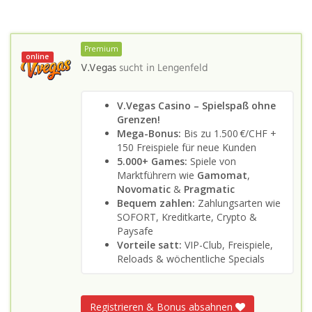
Premium
online
V.Vegas
sucht in
Lengenfeld
V.Vegas Casino – Spielspaß ohne
Grenzen!
Mega-Bonus:
Bis zu 1.500 €/CHF +
150 Freispiele für neue Kunden
5.000+ Games:
Spiele von
Marktführern wie
Gamomat
,
Novomatic
&
Pragmatic
Bequem zahlen:
Zahlungsarten wie
SOFORT, Kreditkarte, Crypto &
Paysafe
Vorteile satt:
VIP-Club, Freispiele,
Reloads & wöchentliche Specials
Registrieren & Bonus absahnen