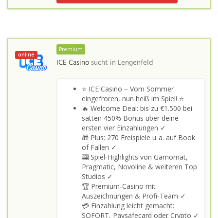
Premium
online
ICE Casino
sucht in
Lengenfeld
⭐ ICE Casino – Vom Sommer
eingefroren, nun heiß im Spiel! ⭐
🔥 Welcome Deal: bis zu €1.500 bei
satten 450% Bonus über deine
ersten vier Einzahlungen ✓
🎁 Plus: 270 Freispiele u. a. auf Book
of Fallen ✓
🎰 Spiel‑Highlights von Gamomat,
Pragmatic, Novoline & weiteren Top
Studios ✓
🏆 Premium‑Casino mit
Auszeichnungen & Profi‑Team ✓
💳 Einzahlung leicht gemacht:
SOFORT, Paysafecard oder Crypto ✓