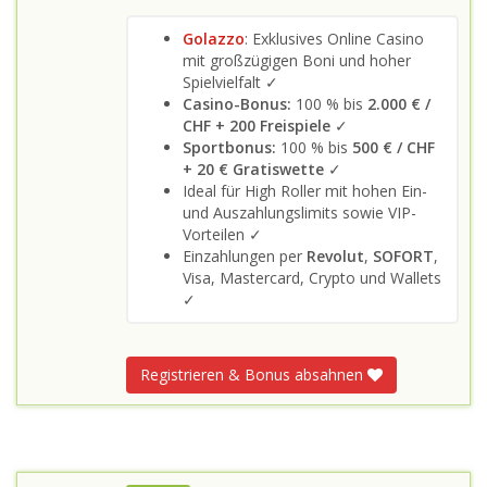
Golazzo
: Exklusives Online Casino
mit großzügigen Boni und hoher
Spielvielfalt ✓
Casino-Bonus:
100 % bis
2.000 € /
CHF + 200 Freispiele
✓
Sportbonus:
100 % bis
500 € / CHF
+ 20 € Gratiswette
✓
Ideal für High Roller mit hohen Ein-
und Auszahlungslimits sowie VIP-
Vorteilen ✓
Einzahlungen per
Revolut
,
SOFORT
,
Visa, Mastercard, Crypto und Wallets
✓
Registrieren & Bonus absahnen