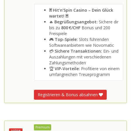
🃏 Hit’n’Spin Casino – Dein Glück
wartet! 🃏
🔥
Begrüßungsangebot:
Sichere dir
bis zu
800 €/CHF
Bonus und 200
Freispiele
🎮
Top-Spiele:
Slots führenden
Softwareanbietern wie Novomatic
💳
Sichere Transaktionen:
Ein- und
Auszahlungen mit verschiedenen
Zahlungsmethoden
🏆
VIP-Vorteile:
Profitiere von einem
umfangreichen Treueprogramm
Registrieren & Bonus absahnen
Premium
online