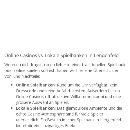
Online Casinos vs. Lokale Spielbanken in Lengenfeld
Wenn du dich fragst, ob du lieber in einer traditionellen Spielbank
oder online spielen solltest, haben wir hier eine Übersicht der
Vor- und Nachteile:
Online Spielbanken
: Rund um die Uhr verfügbar, kein
Dresscode und keine Anfahrtskosten. Außerdem bieten
Online Casinos oft attraktive Willkommensboni und eine
größere Auswahl an Spielen.
Lokale Spielbanken
: Das glamouröse Ambiente und die
echte Casino-Atmosphäre sind für viele Spieler
unersetzlich. Ein Besuch in einer Spielbank in Lengenfeld
bietet dir ein einzigartiges Erlebnis.