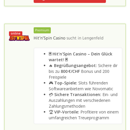
Premium
online
Hit’n’Spin Casino
sucht in
Lengenfeld
🃏 Hit’n’Spin Casino – Dein Glück
wartet! 🃏
🔥
Begrüßungsangebot:
Sichere dir
bis zu
800 €/CHF
Bonus und 200
Freispiele
🎮
Top-Spiele:
Slots führenden
Softwareanbietern wie Novomatic
💳
Sichere Transaktionen:
Ein- und
Auszahlungen mit verschiedenen
Zahlungsmethoden
🏆
VIP-Vorteile:
Profitiere von einem
umfangreichen Treueprogramm