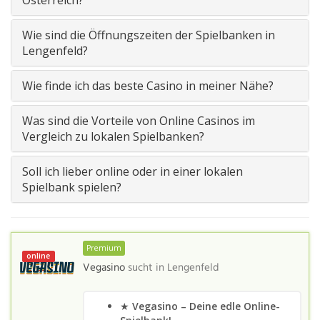
Österreich?
Wie sind die Öffnungszeiten der Spielbanken in
Lengenfeld?
Wie finde ich das beste Casino in meiner Nähe?
Was sind die Vorteile von Online Casinos im
Vergleich zu lokalen Spielbanken?
Soll ich lieber online oder in einer lokalen
Spielbank spielen?
Premium
online
Vegasino
sucht in
Lengenfeld
★
Vegasino – Deine edle Online-