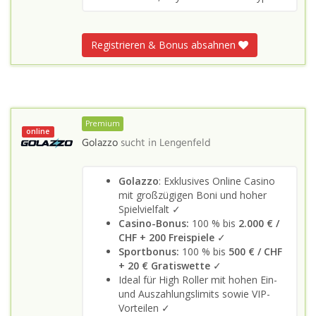
Registrieren & Bonus absahnen
Premium
online
Golazzo
sucht in
Lengenfeld
Golazzo
: Exklusives Online Casino
mit großzügigen Boni und hoher
Spielvielfalt ✓
Casino-Bonus:
100 % bis
2.000 € /
CHF + 200 Freispiele
✓
Sportbonus:
100 % bis
500 € / CHF
+ 20 € Gratiswette
✓
Ideal für High Roller mit hohen Ein-
und Auszahlungslimits sowie VIP-
Vorteilen ✓