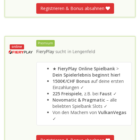
Registrieren & Bonus absahnen
Premium
online
FieryPlay
sucht in
Lengenfeld
★
FieryPlay Online Spielbank
>
Dein Spielerlebnis beginnt hier!
1500€/CHF Bonus
auf deine ersten
Einzahlungen ✓
225 Freispiele
, z.B. bei
Faust
✓
Novomatic & Pragmatic
– alle
beliebten Spielbank Slots ✓
Von den Machern von
VulkanVegas
✓