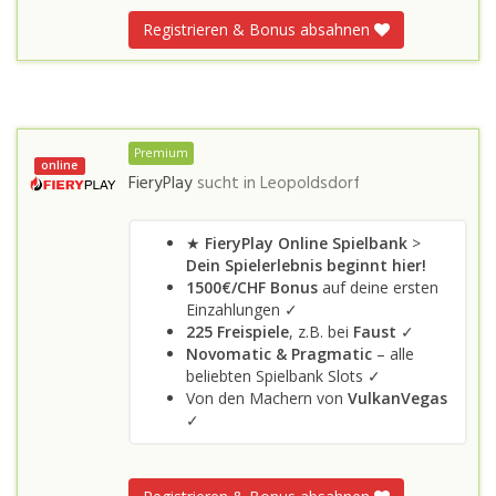
Registrieren & Bonus absahnen
Premium
online
FieryPlay
sucht in
Leopoldsdorf
★
FieryPlay Online Spielbank
>
Dein Spielerlebnis beginnt hier!
1500€/CHF Bonus
auf deine ersten
Einzahlungen ✓
225 Freispiele
, z.B. bei
Faust
✓
Novomatic & Pragmatic
– alle
beliebten Spielbank Slots ✓
Von den Machern von
VulkanVegas
✓