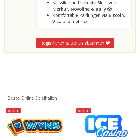
Klassiker und beliebte Slots von
Merkur
,
Novoline
&
Bally
🎲
Komfortable Zahlungen via
Bitcoin
,
Visa
und mehr ✔️
Registrieren & Bonus absahnen
Beste Online Spielhallen:
online
online