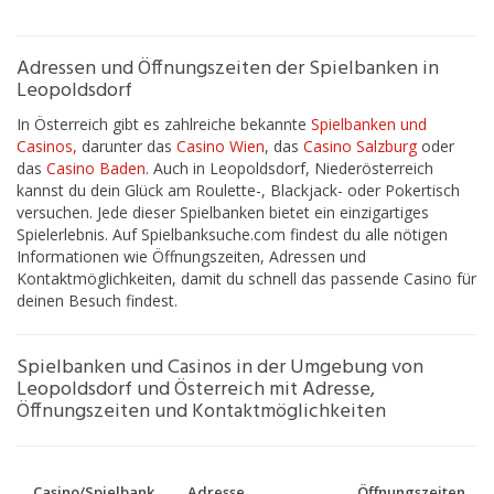
Adressen und Öffnungszeiten der Spielbanken in
Leopoldsdorf
In Österreich gibt es zahlreiche bekannte
Spielbanken und
Casinos,
darunter das
Casino Wien
, das
Casino Salzburg
oder
das
Casino Baden
. Auch in Leopoldsdorf, Niederösterreich
kannst du dein Glück am Roulette-, Blackjack- oder Pokertisch
versuchen. Jede dieser Spielbanken bietet ein einzigartiges
Spielerlebnis. Auf Spielbanksuche.com findest du alle nötigen
Informationen wie Öffnungszeiten, Adressen und
Kontaktmöglichkeiten, damit du schnell das passende Casino für
deinen Besuch findest.
Spielbanken und Casinos in der Umgebung von
Leopoldsdorf und Österreich mit Adresse,
Öffnungszeiten und Kontaktmöglichkeiten
Casino/Spielbank
Adresse
Öffnungszeiten