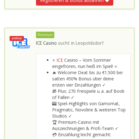
Registrieren & Bonus absahnen
Premium
online
ICE Casino
sucht in
Leopoldsdorf
⭐
ICE
Casino – Vom Sommer
eingefroren, nun heiß im Spiel! ⭐
🔥 Welcome Deal: bis zu €1.500 bei
satten 450% Bonus über deine
ersten vier Einzahlungen ✓
🎁 Plus: 270 Freispiele u. a. auf Book
of Fallen ✓
🎰 Spiel‑Highlights von Gamomat,
Pragmatic, Novoline & weiteren Top
Studios ✓
🏆 Premium‑Casino mit
Auszeichnungen & Profi‑Team ✓
💳 Einzahlung leicht gemacht: