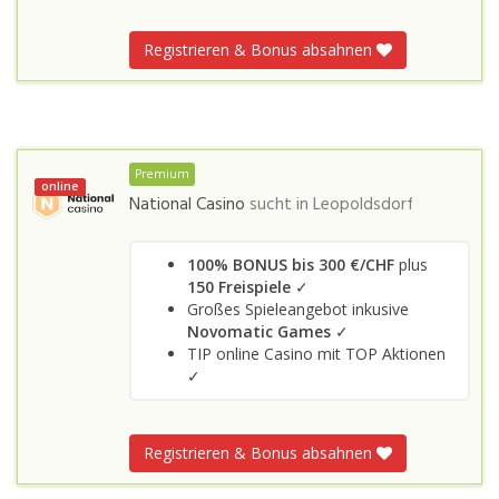
Registrieren & Bonus absahnen
Premium
online
National Casino
sucht in
Leopoldsdorf
100% BONUS bis 300 €/CHF
plus
150 Freispiele
✓
Großes Spieleangebot inkusive
Novomatic Games
✓
TIP online Casino mit TOP Aktionen
✓
Registrieren & Bonus absahnen