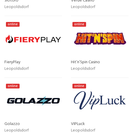
Slotoro
Verde Casino
Leopoldsdorf
Leopoldsdorf
online
online
FieryPlay
Hit’n’Spin Casino
Leopoldsdorf
Leopoldsdorf
online
online
Golazzo
VIPLuck
Leopoldsdorf
Leopoldsdorf