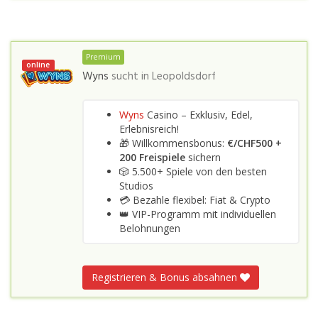
Premium
online
Wyns
sucht in
Leopoldsdorf
Wyns
Casino – Exklusiv, Edel,
Erlebnisreich!
🎁 Willkommensbonus:
€/CHF500 +
200 Freispiele
sichern
🎲 5.500+ Spiele von den besten
Studios
💳 Bezahle flexibel: Fiat & Crypto
👑 VIP-Programm mit individuellen
Belohnungen
Registrieren & Bonus absahnen