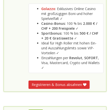
Golazzo
: Exklusives Online Casino
mit großzügigen Boni und hoher
Spielvielfalt ✓
Casino-Bonus:
100 % bis
2.000 € /
CHF + 200 Freispiele
✓
Sportbonus:
100 % bis
500 € / CHF
+ 20 € Gratiswette
✓
Ideal für High Roller mit hohen Ein-
und Auszahlungslimits sowie VIP-
Vorteilen ✓
Einzahlungen per
Revolut
,
SOFORT
,
Visa, Mastercard, Crypto und Wallets
✓
Registrieren & Bonus absahnen