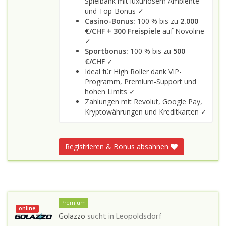
Spielbank mit luxuriösem Ambiente
und Top-Bonus ✓
Casino-Bonus:
100 % bis zu
2.000
€/CHF + 300 Freispiele
auf Novoline
✓
Sportbonus:
100 % bis zu
500
€/CHF
✓
Ideal für High Roller dank VIP-
Programm, Premium-Support und
hohen Limits ✓
Zahlungen mit Revolut, Google Pay,
Kryptowährungen und Kreditkarten ✓
Registrieren & Bonus absahnen
Premium
online
Golazzo
sucht in
Leopoldsdorf