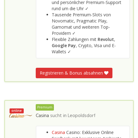
und persönlicher Premium-Support
rund um die Uhr ✓
Tausende Premium-Slots von
Novomatic, Pragmatic Play,
Gamomat und weiteren Top-
Providern ✓
Flexible Zahlungen mit
Revolut
,
Google Pay
, Crypto, Visa und E-
Wallets ✓
Registrieren & Bonus absahnen
Premium
online
Casina
sucht in
Leopoldsdorf
Casina
Casino: Exklusive Online