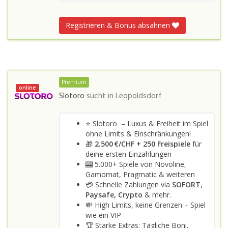
Registrieren & Bonus absahnen
Premium
online
Slotoro
sucht in
Leopoldsdorf
⭐ Slotoro – Luxus & Freiheit im Spiel
ohne Limits & Einschränkungen!
🎁
2.500 €/CHF + 250 Freispiele
für
deine ersten Einzahlungen
🎰 5.000+ Spiele von Novoline,
Gamomat, Pragmatic & weiteren
💳 Schnelle Zahlungen via
SOFORT
,
Paysafe, Crypto
& mehr.
💸 High Limits, keine Grenzen – Spiel
wie ein VIP
🏆 Starke Extras: Tägliche Boni,