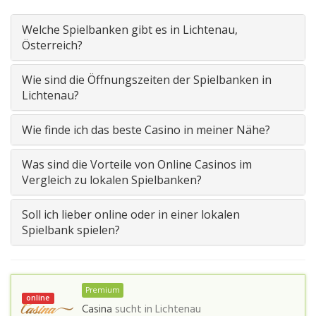
Welche Spielbanken gibt es in Lichtenau,
Österreich?
Wie sind die Öffnungszeiten der Spielbanken in
Lichtenau?
Wie finde ich das beste Casino in meiner Nähe?
Was sind die Vorteile von Online Casinos im
Vergleich zu lokalen Spielbanken?
Soll ich lieber online oder in einer lokalen
Spielbank spielen?
Premium
online
Casina
sucht in
Lichtenau