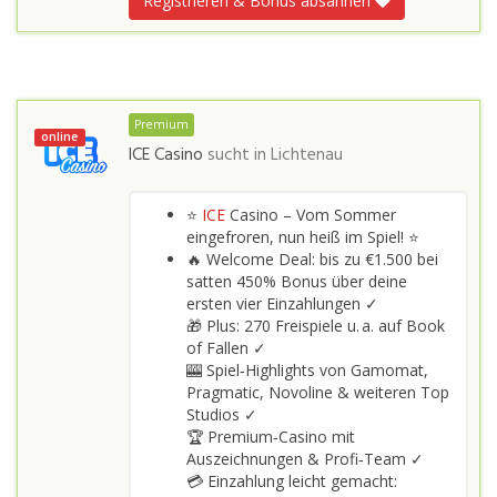
Registrieren & Bonus absahnen
Premium
online
ICE Casino
sucht in
Lichtenau
⭐
ICE
Casino – Vom Sommer
eingefroren, nun heiß im Spiel! ⭐
🔥 Welcome Deal: bis zu €1.500 bei
satten 450% Bonus über deine
ersten vier Einzahlungen ✓
🎁 Plus: 270 Freispiele u. a. auf Book
of Fallen ✓
🎰 Spiel‑Highlights von Gamomat,
Pragmatic, Novoline & weiteren Top
Studios ✓
🏆 Premium‑Casino mit
Auszeichnungen & Profi‑Team ✓
💳 Einzahlung leicht gemacht: