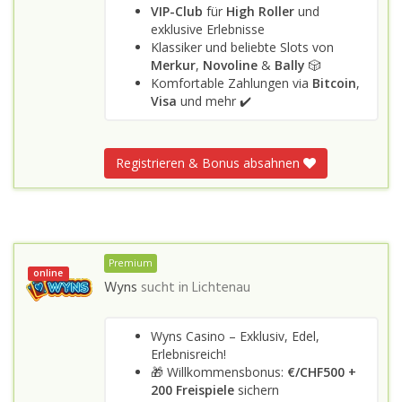
VIP-Club
für
High Roller
und
exklusive Erlebnisse
Klassiker und beliebte Slots von
Merkur
,
Novoline
&
Bally
🎲
Komfortable Zahlungen via
Bitcoin
,
Visa
und mehr ✔️
Registrieren & Bonus absahnen
Premium
online
Wyns
sucht in
Lichtenau
Wyns Casino – Exklusiv, Edel,
Erlebnisreich!
🎁 Willkommensbonus:
€/CHF500 +
200 Freispiele
sichern