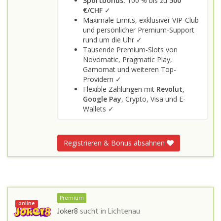
Sportbonus:
100 % bis zu
500
€/CHF
✓
Maximale Limits, exklusiver VIP-Club
und persönlicher Premium-Support
rund um die Uhr ✓
Tausende Premium-Slots von
Novomatic, Pragmatic Play,
Gamomat und weiteren Top-
Providern ✓
Flexible Zahlungen mit
Revolut
,
Google Pay
, Crypto, Visa und E-
Wallets ✓
Registrieren & Bonus absahnen
Premium
online
Joker8
sucht in
Lichtenau