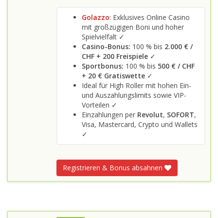
Golazzo
: Exklusives Online Casino
mit großzügigen Boni und hoher
Spielvielfalt ✓
Casino-Bonus:
100 % bis
2.000 € /
CHF + 200 Freispiele
✓
Sportbonus:
100 % bis
500 € / CHF
+ 20 € Gratiswette
✓
Ideal für High Roller mit hohen Ein-
und Auszahlungslimits sowie VIP-
Vorteilen ✓
Einzahlungen per
Revolut
,
SOFORT
,
Visa, Mastercard, Crypto und Wallets
✓
Registrieren & Bonus absahnen