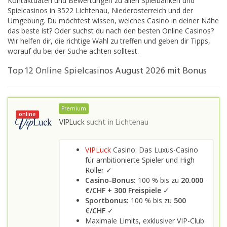
Kontaktdaten und Bewertungen zu allen Spielbanken und
Spielcasinos in 3522 Lichtenau, Niederösterreich und der
Umgebung. Du möchtest wissen, welches Casino in deiner Nähe
das beste ist? Oder suchst du nach den besten Online Casinos?
Wir helfen dir, die richtige Wahl zu treffen und geben dir Tipps,
worauf du bei der Suche achten solltest.
Top 12 Online Spielcasinos August 2026 mit Bonus
Premium
online
VIPLuck
sucht in
Lichtenau
VIPLuck
Casino: Das Luxus-Casino
für ambitionierte Spieler und High
Roller ✓
Casino-Bonus:
100 % bis zu
20.000
€/CHF + 300 Freispiele
✓
Sportbonus:
100 % bis zu
500
€/CHF
✓
Maximale Limits, exklusiver VIP-Club