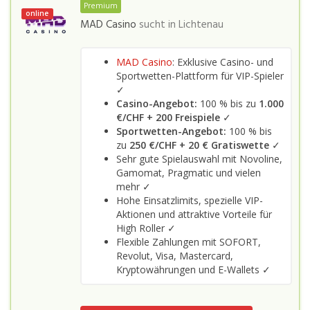
Premium
online
MAD Casino
sucht in
Lichtenau
MAD Casino
: Exklusive Casino- und
Sportwetten-Plattform für VIP-Spieler
✓
Casino-Angebot:
100 % bis zu
1.000
€/CHF + 200 Freispiele
✓
Sportwetten-Angebot:
100 % bis
zu
250 €/CHF + 20 € Gratiswette
✓
Sehr gute Spielauswahl mit Novoline,
Gamomat, Pragmatic und vielen
mehr ✓
Hohe Einsatzlimits, spezielle VIP-
Aktionen und attraktive Vorteile für
High Roller ✓
Flexible Zahlungen mit SOFORT,
Revolut, Visa, Mastercard,
Kryptowährungen und E-Wallets ✓