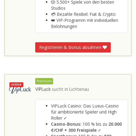
🎲 5.500+ Spiele von den besten
Studios
💳 Bezahle flexibel: Fiat & Crypto
👑 VIP-Programm mit individuellen
Belohnungen
Registrieren & Bonus absahnen
Premium
online
VIPLuck
sucht in
Lichtenau
VIPLuck Casino: Das Luxus-Casino
für ambitionierte Spieler und High
Roller ✓
Casino-Bonus:
100 % bis zu
20.000
€/CHF + 300 Freispiele
✓