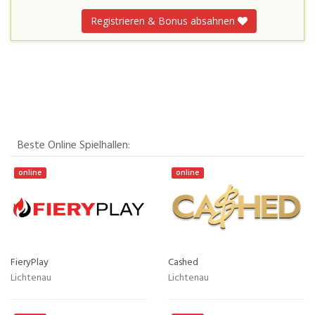
Registrieren & Bonus absahnen
Beste Online Spielhallen:
online
online
FieryPlay
Cashed
Lichtenau
Lichtenau