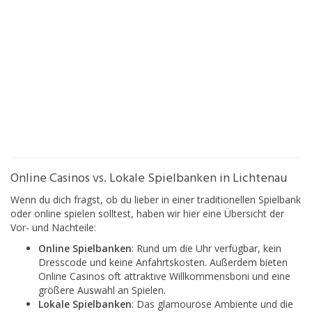
Online Casinos vs. Lokale Spielbanken in Lichtenau
Wenn du dich fragst, ob du lieber in einer traditionellen Spielbank
oder online spielen solltest, haben wir hier eine Übersicht der
Vor- und Nachteile:
Online Spielbanken
: Rund um die Uhr verfügbar, kein
Dresscode und keine Anfahrtskosten. Außerdem bieten
Online Casinos oft attraktive Willkommensboni und eine
größere Auswahl an Spielen.
Lokale Spielbanken
: Das glamouröse Ambiente und die