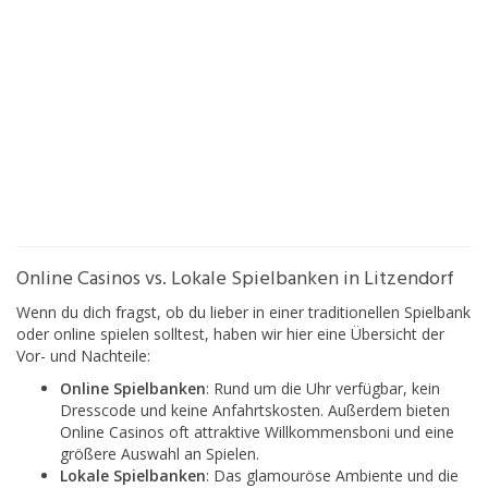
Online Casinos vs. Lokale Spielbanken in Litzendorf
Wenn du dich fragst, ob du lieber in einer traditionellen Spielbank
oder online spielen solltest, haben wir hier eine Übersicht der
Vor- und Nachteile:
Online Spielbanken
: Rund um die Uhr verfügbar, kein
Dresscode und keine Anfahrtskosten. Außerdem bieten
Online Casinos oft attraktive Willkommensboni und eine
größere Auswahl an Spielen.
Lokale Spielbanken
: Das glamouröse Ambiente und die