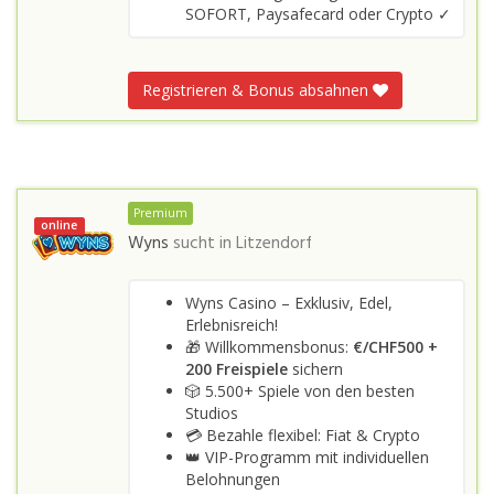
SOFORT, Paysafecard oder Crypto ✓
Registrieren & Bonus absahnen
Premium
online
Wyns
sucht in
Litzendorf
Wyns Casino – Exklusiv, Edel,
Erlebnisreich!
🎁 Willkommensbonus:
€/CHF500 +
200 Freispiele
sichern
🎲 5.500+ Spiele von den besten
Studios
💳 Bezahle flexibel: Fiat & Crypto
👑 VIP-Programm mit individuellen
Belohnungen