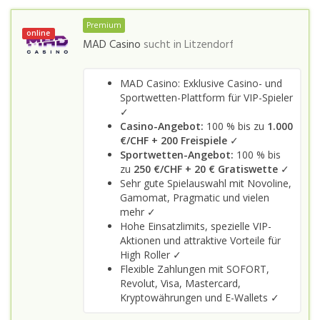
Premium
online
MAD Casino
sucht in
Litzendorf
MAD Casino: Exklusive Casino- und
Sportwetten-Plattform für VIP-Spieler
✓
Casino-Angebot:
100 % bis zu
1.000
€/CHF + 200 Freispiele
✓
Sportwetten-Angebot:
100 % bis
zu
250 €/CHF + 20 € Gratiswette
✓
Sehr gute Spielauswahl mit Novoline,
Gamomat, Pragmatic und vielen
mehr ✓
Hohe Einsatzlimits, spezielle VIP-
Aktionen und attraktive Vorteile für
High Roller ✓
Flexible Zahlungen mit SOFORT,
Revolut, Visa, Mastercard,
Kryptowährungen und E-Wallets ✓