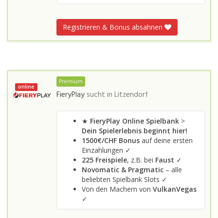
Registrieren & Bonus absahnen
Premium
online
FieryPlay
sucht in
Litzendorf
★
FieryPlay Online Spielbank
>
Dein Spielerlebnis beginnt hier!
1500€/CHF Bonus
auf deine ersten
Einzahlungen ✓
225 Freispiele
, z.B. bei
Faust
✓
Novomatic & Pragmatic
– alle
beliebten Spielbank Slots ✓
Von den Machern von
VulkanVegas
✓