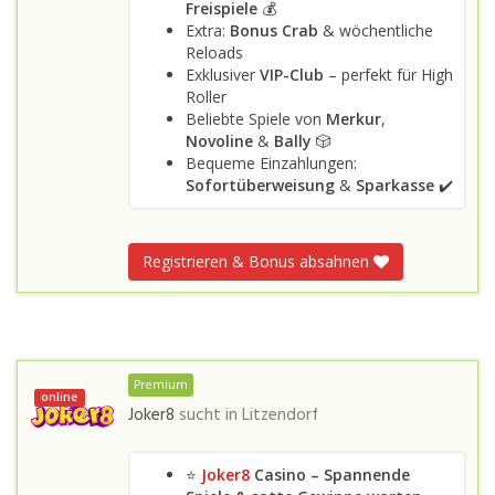
Freispiele
💰
Extra:
Bonus Crab
& wöchentliche
Reloads
Exklusiver
VIP-Club
– perfekt für High
Roller
Beliebte Spiele von
Merkur
,
Novoline
&
Bally
🎲
Bequeme Einzahlungen:
Sofortüberweisung
&
Sparkasse
✔️
Registrieren & Bonus absahnen
Premium
online
Joker8
sucht in
Litzendorf
⭐
Joker8
Casino – Spannende