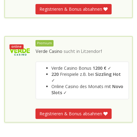
Registrieren & Bonus absahnen
Premium
online
Verde Casino
sucht in
Litzendorf
Verde Casino Bonus
1200 €
✓
220
Freispiele z.B. bei
Sizzling Hot
✓
Online Casino des Monats mit
Novo
Slots
✓
Registrieren & Bonus absahnen