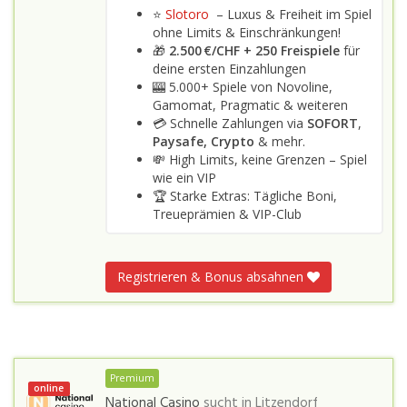
⭐
Slotoro
– Luxus & Freiheit im Spiel
ohne Limits & Einschränkungen!
🎁
2.500 €/CHF + 250 Freispiele
für
deine ersten Einzahlungen
🎰 5.000+ Spiele von Novoline,
Gamomat, Pragmatic & weiteren
💳 Schnelle Zahlungen via
SOFORT
,
Paysafe, Crypto
& mehr.
💸 High Limits, keine Grenzen – Spiel
wie ein VIP
🏆 Starke Extras: Tägliche Boni,
Treueprämien & VIP-Club
Registrieren & Bonus absahnen
Premium
online
National Casino
sucht in
Litzendorf