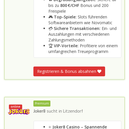
bis zu
800 €/CHF
Bonus und 200
Freispiele
🎮
Top-Spiele:
Slots führenden
Softwareanbietern wie Novomatic
💳
Sichere Transaktionen:
Ein- und
Auszahlungen mit verschiedenen
Zahlungsmethoden
🏆
VIP-Vorteile:
Profitiere von einem
umfangreichen Treueprogramm
Registrieren & Bonus absahnen
Premium
online
Joker8
sucht in
Litzendorf
⭐
Joker8 Casino – Spannende