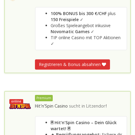
100% BONUS bis 300 €/CHF
plus
150 Freispiele
✓
Großes Spieleangebot inkusive
Novomatic Games
✓
TIP online Casino mit TOP Aktionen
✓
Registrieren & Bonus absahnen
Premium
online
Hit’n’Spin Casino
sucht in
Litzendorf
🃏 Hit’n’Spin Casino – Dein Glück
wartet! 🃏
🔥
Begrüßungsangebot:
Sichere dir