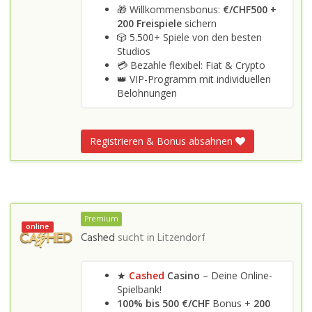
🎁 Willkommensbonus:
€/CHF500 +
200 Freispiele
sichern
🎲 5.500+ Spiele von den besten
Studios
💳 Bezahle flexibel: Fiat & Crypto
👑 VIP-Programm mit individuellen
Belohnungen
Registrieren & Bonus absahnen
Premium
online
Cashed
sucht in
Litzendorf
★
Cashed
Casino
– Deine Online-
Spielbank!
100% bis 500 €/CHF
Bonus +
200