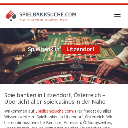
Skip
to
main
Toggl
content
navig
Spielbank in
Litzendorf
Spielbanken in Litzendorf, Österreich –
Übersicht aller Spielcasinos in der Nähe
Willkommen auf
Spielbanksuche.com
! Hier findest du alles
Wissenswerte zu Spielbanken in Litzendorf, Österreich. Wir
bieten dir ausführliche Berichte, Adressen, Öffnungszeiten,