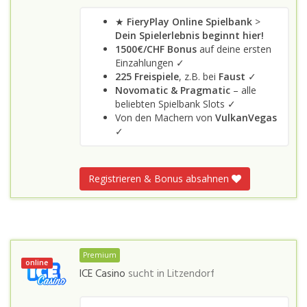
★
FieryPlay Online Spielbank
>
Dein Spielerlebnis beginnt hier!
1500€/CHF Bonus
auf deine ersten
Einzahlungen ✓
225 Freispiele
, z.B. bei
Faust
✓
Novomatic & Pragmatic
– alle
beliebten Spielbank Slots ✓
Von den Machern von
VulkanVegas
✓
Registrieren & Bonus absahnen
Premium
online
ICE Casino
sucht in
Litzendorf