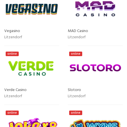
Vegasino
MAD Casino
Litzendorf
Litzendorf
online
online
Verde Casino
Slotoro
Litzendorf
Litzendorf
online
online