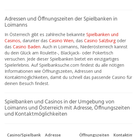
Adressen und Öffnungszeiten der Spielbanken in
Loimanns
In Österreich gibt es zahlreiche bekannte
Spielbanken und
Casinos,
darunter das
Casino Wien
, das
Casino Salzburg
oder
das
Casino Baden
. Auch in Loimanns, Niederösterreich kannst
du dein Glück am Roulette-, Blackjack- oder Pokertisch
versuchen. Jede dieser Spielbanken bietet ein einzigartiges
Spielerlebnis. Auf Spielbanksuche.com findest du alle nötigen
Informationen wie Öffnungszeiten, Adressen und
Kontaktmöglichkeiten, damit du schnell das passende Casino für
deinen Besuch findest.
Spielbanken und Casinos in der Umgebung von
Loimanns und Österreich mit Adresse, Öffnungszeiten
und Kontaktmöglichkeiten
Casino/Spielbank
Adresse
Öffnungszeiten
Kontaktinf