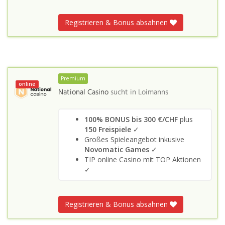
Registrieren & Bonus absahnen
Premium
online
National Casino
sucht in
Loimanns
100% BONUS bis 300 €/CHF
plus
150 Freispiele
✓
Großes Spieleangebot inkusive
Novomatic Games
✓
TIP online Casino mit TOP Aktionen
✓
Registrieren & Bonus absahnen