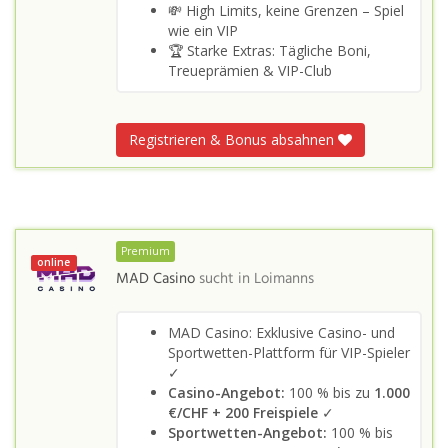
💸 High Limits, keine Grenzen – Spiel
wie ein VIP
🏆 Starke Extras: Tägliche Boni,
Treueprämien & VIP-Club
Registrieren & Bonus absahnen
Premium
online
MAD Casino
sucht in
Loimanns
MAD Casino: Exklusive Casino- und
Sportwetten-Plattform für VIP-Spieler
✓
Casino-Angebot:
100 % bis zu
1.000
€/CHF + 200 Freispiele
✓
Sportwetten-Angebot:
100 % bis