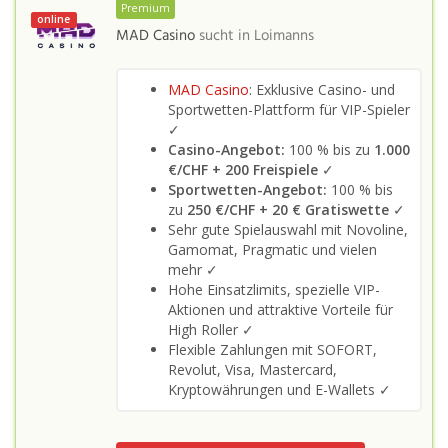
Premium
online
MAD Casino
sucht in
Loimanns
MAD Casino
: Exklusive Casino- und
Sportwetten-Plattform für VIP-Spieler
✓
Casino-Angebot:
100 % bis zu
1.000
€/CHF + 200 Freispiele
✓
Sportwetten-Angebot:
100 % bis
zu
250 €/CHF + 20 € Gratiswette
✓
Sehr gute Spielauswahl mit Novoline,
Gamomat, Pragmatic und vielen
mehr ✓
Hohe Einsatzlimits, spezielle VIP-
Aktionen und attraktive Vorteile für
High Roller ✓
Flexible Zahlungen mit SOFORT,
Revolut, Visa, Mastercard,
Kryptowährungen und E-Wallets ✓