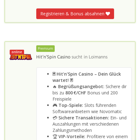
Registrieren & Bonus absahnen
Premium
online
Hit’n’Spin Casino
sucht in
Loimanns
🃏 Hit’n’Spin Casino – Dein Glück
wartet! 🃏
🔥
Begrüßungsangebot:
Sichere dir
bis zu
800 €/CHF
Bonus und 200
Freispiele
🎮
Top-Spiele:
Slots führenden
Softwareanbietern wie Novomatic
💳
Sichere Transaktionen:
Ein- und
Auszahlungen mit verschiedenen
Zahlungsmethoden
🏆
VIP-Vorteile:
Profitiere von einem