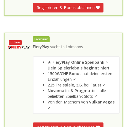
Registrieren & Bonus absahnen
Premium
online
FieryPlay
sucht in
Loimanns
★
FieryPlay Online Spielbank
>
Dein Spielerlebnis beginnt hier!
1500€/CHF Bonus
auf deine ersten
Einzahlungen ✓
225 Freispiele
, z.B. bei
Faust
✓
Novomatic & Pragmatic
– alle
beliebten Spielbank Slots ✓
Von den Machern von
VulkanVegas
✓