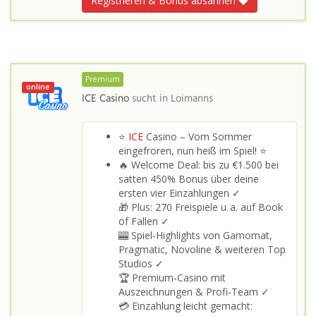
Registrieren & Bonus absahnen
Premium
online
ICE Casino
sucht in
Loimanns
⭐
ICE
Casino – Vom Sommer
eingefroren, nun heiß im Spiel! ⭐
🔥 Welcome Deal: bis zu €1.500 bei
satten 450% Bonus über deine
ersten vier Einzahlungen ✓
🎁 Plus: 270 Freispiele u. a. auf Book
of Fallen ✓
🎰 Spiel‑Highlights von Gamomat,
Pragmatic, Novoline & weiteren Top
Studios ✓
🏆 Premium‑Casino mit
Auszeichnungen & Profi‑Team ✓
💳 Einzahlung leicht gemacht: