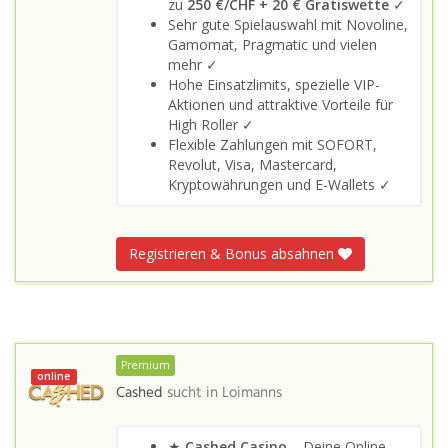
zu
250 €/CHF + 20 € Gratiswette
✓
Sehr gute Spielauswahl mit Novoline,
Gamomat, Pragmatic und vielen
mehr ✓
Hohe Einsatzlimits, spezielle VIP-
Aktionen und attraktive Vorteile für
High Roller ✓
Flexible Zahlungen mit SOFORT,
Revolut, Visa, Mastercard,
Kryptowährungen und E-Wallets ✓
Registrieren & Bonus absahnen
Premium
online
Cashed
sucht in
Loimanns
★
Cashed Casino
– Deine Online-