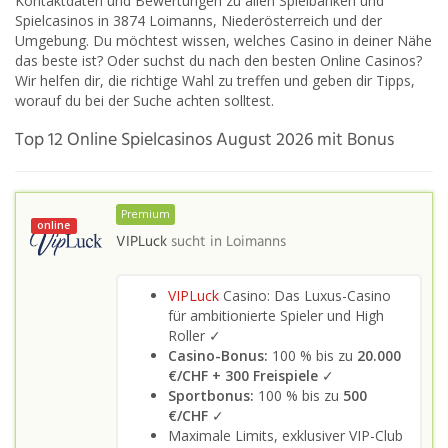
Kontaktdaten und Bewertungen zu allen Spielbanken und
Spielcasinos in 3874 Loimanns, Niederösterreich und der
Umgebung. Du möchtest wissen, welches Casino in deiner Nähe
das beste ist? Oder suchst du nach den besten Online Casinos?
Wir helfen dir, die richtige Wahl zu treffen und geben dir Tipps,
worauf du bei der Suche achten solltest.
Top 12 Online Spielcasinos August 2026 mit Bonus
Premium
online
VIPLuck
sucht in
Loimanns
VIPLuck
Casino: Das Luxus-Casino
für ambitionierte Spieler und High
Roller ✓
Casino-Bonus:
100 % bis zu
20.000
€/CHF + 300 Freispiele
✓
Sportbonus:
100 % bis zu
500
€/CHF
✓
Maximale Limits, exklusiver VIP-Club