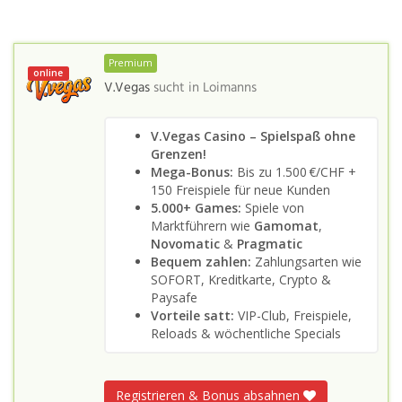
Premium
online
V.Vegas
sucht in
Loimanns
V.Vegas Casino – Spielspaß ohne
Grenzen!
Mega-Bonus:
Bis zu 1.500 €/CHF +
150 Freispiele für neue Kunden
5.000+ Games:
Spiele von
Marktführern wie
Gamomat
,
Novomatic
&
Pragmatic
Bequem zahlen:
Zahlungsarten wie
SOFORT, Kreditkarte, Crypto &
Paysafe
Vorteile satt:
VIP-Club, Freispiele,
Reloads & wöchentliche Specials
Registrieren & Bonus absahnen