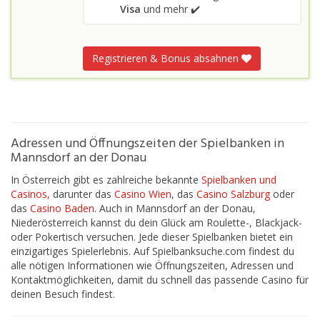
Visa
und mehr ✔️
Registrieren & Bonus absahnen
Adressen und Öffnungszeiten der Spielbanken in
Mannsdorf an der Donau
In Österreich gibt es zahlreiche bekannte
Spielbanken und
Casinos,
darunter das
Casino Wien
, das
Casino Salzburg
oder
das
Casino Baden
. Auch in Mannsdorf an der Donau,
Niederösterreich kannst du dein Glück am Roulette-, Blackjack-
oder Pokertisch versuchen. Jede dieser Spielbanken bietet ein
einzigartiges Spielerlebnis. Auf Spielbanksuche.com findest du
alle nötigen Informationen wie Öffnungszeiten, Adressen und
Kontaktmöglichkeiten, damit du schnell das passende Casino für
deinen Besuch findest.