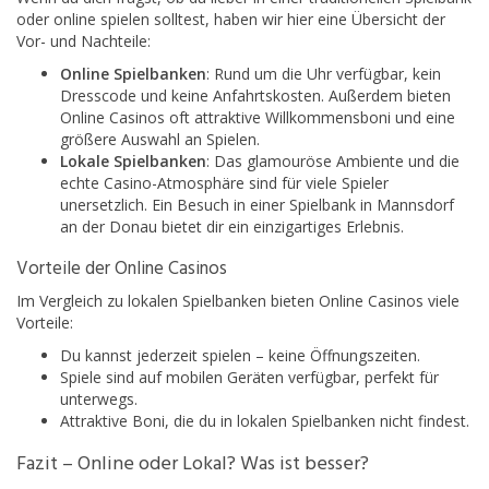
oder online spielen solltest, haben wir hier eine Übersicht der
Vor- und Nachteile:
Online Spielbanken
: Rund um die Uhr verfügbar, kein
Dresscode und keine Anfahrtskosten. Außerdem bieten
Online Casinos oft attraktive Willkommensboni und eine
größere Auswahl an Spielen.
Lokale Spielbanken
: Das glamouröse Ambiente und die
echte Casino-Atmosphäre sind für viele Spieler
unersetzlich. Ein Besuch in einer Spielbank in Mannsdorf
an der Donau bietet dir ein einzigartiges Erlebnis.
Vorteile der Online Casinos
Im Vergleich zu lokalen Spielbanken bieten Online Casinos viele
Vorteile:
Du kannst jederzeit spielen – keine Öffnungszeiten.
Spiele sind auf mobilen Geräten verfügbar, perfekt für
unterwegs.
Attraktive Boni, die du in lokalen Spielbanken nicht findest.
Fazit – Online oder Lokal? Was ist besser?