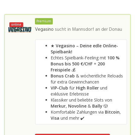
Premium
online
Vegasino
sucht in
Mannsdorf an der Donau
★
Vegasino – Deine edle Online-
Spielbank!
Echtes Spielbank-Feeling mit
100 %
Bonus bis 500 €/CHF
+
200
Freispiele
💰
Bonus Crab
& wöchentliche Reloads
für extra Gewinnchancen
VIP-Club
für
High Roller
und
exklusive Erlebnisse
Klassiker und beliebte Slots von
Merkur
,
Novoline
&
Bally
🎲
Komfortable Zahlungen via
Bitcoin
,
Visa
und mehr ✔️