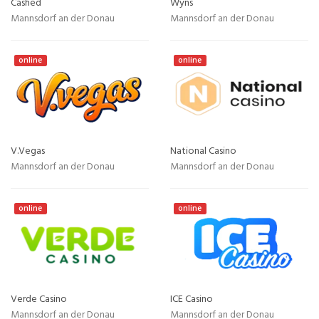
Cashed
Wyns
Mannsdorf an der Donau
Mannsdorf an der Donau
online
online
V.Vegas
National Casino
Mannsdorf an der Donau
Mannsdorf an der Donau
online
online
Verde Casino
ICE Casino
Mannsdorf an der Donau
Mannsdorf an der Donau