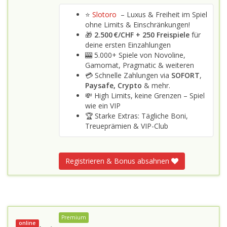
⭐
Slotoro
– Luxus & Freiheit im Spiel
ohne Limits & Einschränkungen!
🎁
2.500 €/CHF + 250 Freispiele
für
deine ersten Einzahlungen
🎰 5.000+ Spiele von Novoline,
Gamomat, Pragmatic & weiteren
💳 Schnelle Zahlungen via
SOFORT
,
Paysafe, Crypto
& mehr.
💸 High Limits, keine Grenzen – Spiel
wie ein VIP
🏆 Starke Extras: Tägliche Boni,
Treueprämien & VIP-Club
Registrieren & Bonus absahnen
Premium
online