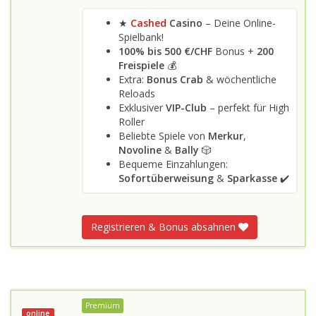
★
Cashed
Casino
– Deine Online-
Spielbank!
100% bis 500 €/CHF
Bonus +
200
Freispiele
💰
Extra:
Bonus Crab
& wöchentliche
Reloads
Exklusiver
VIP-Club
– perfekt für High
Roller
Beliebte Spiele von
Merkur
,
Novoline
&
Bally
🎲
Bequeme Einzahlungen:
Sofortüberweisung
&
Sparkasse
✔️
Registrieren & Bonus absahnen
Premium
online