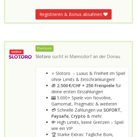
Registrieren & Bonus absahnen
Premium
online
Slotoro
sucht in
Mannsdorf an der Donau
⭐ Slotoro – Luxus & Freiheit im Spiel
ohne Limits & Einschränkungen!
🎁
2.500 €/CHF + 250 Freispiele
für
deine ersten Einzahlungen
🎰 5.000+ Spiele von Novoline,
Gamomat, Pragmatic & weiteren
💳 Schnelle Zahlungen via
SOFORT
,
Paysafe, Crypto
& mehr.
💸 High Limits, keine Grenzen – Spiel
wie ein VIP
🏆 Starke Extras: Tägliche Boni,