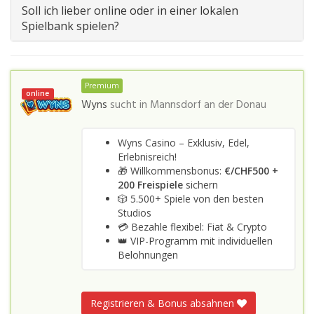
Soll ich lieber online oder in einer lokalen
Spielbank spielen?
Premium
online
Wyns
sucht in
Mannsdorf an der Donau
Wyns Casino – Exklusiv, Edel,
Erlebnisreich!
🎁 Willkommensbonus:
€/CHF500 +
200 Freispiele
sichern
🎲 5.500+ Spiele von den besten
Studios
💳 Bezahle flexibel: Fiat & Crypto
👑 VIP-Programm mit individuellen
Belohnungen
Registrieren & Bonus absahnen