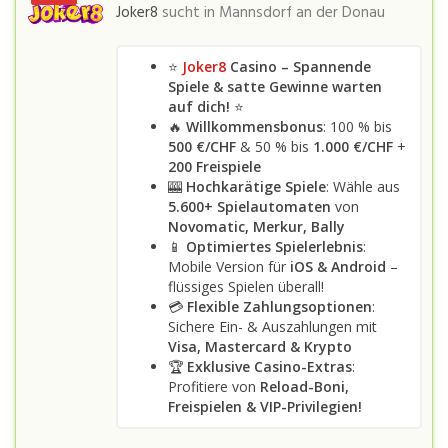
Joker8
sucht in
Mannsdorf an der Donau
⭐
Joker8
Casino – Spannende
Spiele & satte Gewinne warten
auf dich!
⭐
🔥
Willkommensbonus
: 100 % bis
500 €/CHF
& 50 % bis
1.000 €/CHF
+
200 Freispiele
🎰
Hochkarätige Spiele
: Wähle aus
5.600+ Spielautomaten
von
Novomatic, Merkur, Bally
📱
Optimiertes Spielerlebnis
:
Mobile Version für
iOS & Android
–
flüssiges Spielen überall!
💳
Flexible Zahlungsoptionen
:
Sichere Ein- & Auszahlungen mit
Visa, Mastercard & Krypto
🏆
Exklusive Casino-Extras
:
Profitiere von
Reload-Boni,
Freispielen & VIP-Privilegien!