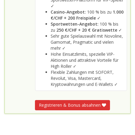
✓
Casino-Angebot:
100 % bis zu
1.000
€/CHF + 200 Freispiele
✓
Sportwetten-Angebot:
100 % bis
zu
250 €/CHF + 20 € Gratiswette
✓
Sehr gute Spielauswahl mit Novoline,
Gamomat, Pragmatic und vielen
mehr ✓
Hohe Einsatzlimits, spezielle VIP-
Aktionen und attraktive Vorteile für
High Roller ✓
Flexible Zahlungen mit SOFORT,
Revolut, Visa, Mastercard,
Kryptowährungen und E-Wallets ✓
Registrieren & Bonus absahnen