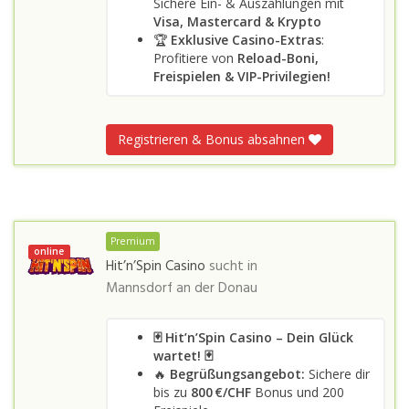
Sichere Ein- & Auszahlungen mit
Visa, Mastercard & Krypto
🏆
Exklusive Casino-Extras
:
Profitiere von
Reload-Boni,
Freispielen & VIP-Privilegien!
Registrieren & Bonus absahnen
Premium
online
Hit’n’Spin Casino
sucht in
Mannsdorf an der Donau
🃏 Hit’n’Spin Casino – Dein Glück
wartet! 🃏
🔥
Begrüßungsangebot:
Sichere dir
bis zu
800 €/CHF
Bonus und 200