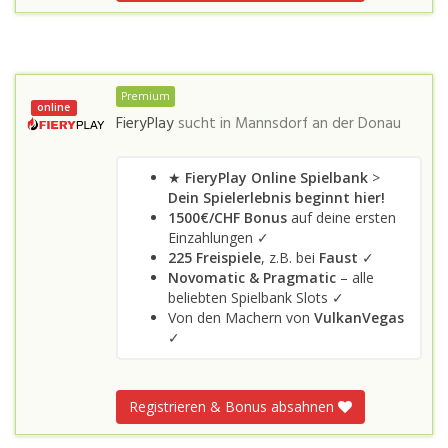
Premium
online
FieryPlay
sucht in
Mannsdorf an der Donau
★
FieryPlay Online Spielbank
>
Dein Spielerlebnis beginnt hier!
1500€/CHF Bonus
auf deine ersten
Einzahlungen ✓
225 Freispiele
, z.B. bei
Faust
✓
Novomatic & Pragmatic
– alle
beliebten Spielbank Slots ✓
Von den Machern von
VulkanVegas
✓
Registrieren & Bonus absahnen