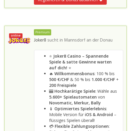
Premium
online
Joker8
sucht in
Mannsdorf an der Donau
⭐
Joker8 Casino – Spannende
Spiele & satte Gewinne warten
auf dich!
⭐
🔥
Willkommensbonus
: 100 % bis
500 €/CHF
& 50 % bis
1.000 €/CHF
+
200 Freispiele
🎰
Hochkarätige Spiele
: Wähle aus
5.600+ Spielautomaten
von
Novomatic, Merkur, Bally
📱
Optimiertes Spielerlebnis
:
Mobile Version für
iOS & Android
–
flüssiges Spielen überall!
💳
Flexible Zahlungsoptionen
: