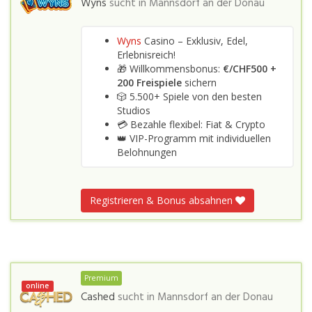
Wyns
sucht in
Mannsdorf an der Donau
Wyns
Casino – Exklusiv, Edel,
Erlebnisreich!
🎁 Willkommensbonus:
€/CHF500 +
200 Freispiele
sichern
🎲 5.500+ Spiele von den besten
Studios
💳 Bezahle flexibel: Fiat & Crypto
👑 VIP-Programm mit individuellen
Belohnungen
Registrieren & Bonus absahnen
Premium
online
Cashed
sucht in
Mannsdorf an der Donau