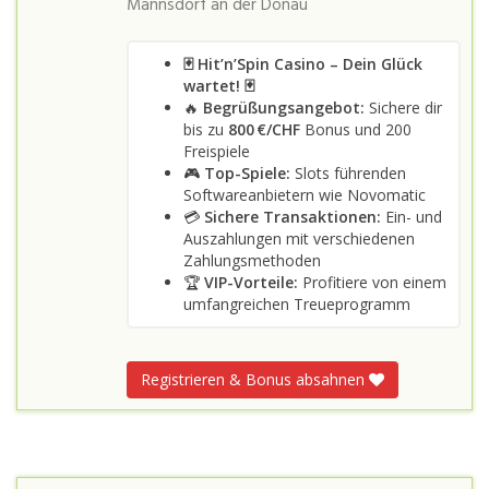
Mannsdorf an der Donau
🃏 Hit’n’Spin Casino – Dein Glück
wartet! 🃏
🔥
Begrüßungsangebot:
Sichere dir
bis zu
800 €/CHF
Bonus und 200
Freispiele
🎮
Top-Spiele:
Slots führenden
Softwareanbietern wie Novomatic
💳
Sichere Transaktionen:
Ein- und
Auszahlungen mit verschiedenen
Zahlungsmethoden
🏆
VIP-Vorteile:
Profitiere von einem
umfangreichen Treueprogramm
Registrieren & Bonus absahnen