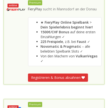
Premium
online
FieryPlay
sucht in
Mannsdorf an der Donau
★
FieryPlay Online Spielbank
>
Dein Spielerlebnis beginnt hier!
1500€/CHF Bonus
auf deine ersten
Einzahlungen ✓
225 Freispiele
, z.B. bei
Faust
✓
Novomatic & Pragmatic
– alle
beliebten Spielbank Slots ✓
Von den Machern von
VulkanVegas
✓
Registrieren & Bonus absahnen
Premium
online