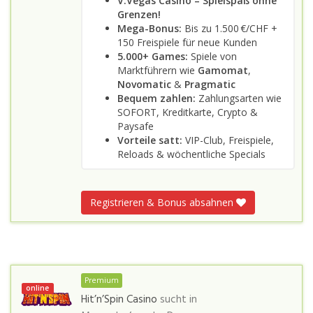
V.Vegas Casino – Spielspaß ohne
Grenzen!
Mega-Bonus:
Bis zu 1.500 €/CHF +
150 Freispiele für neue Kunden
5.000+ Games:
Spiele von
Marktführern wie
Gamomat
,
Novomatic
&
Pragmatic
Bequem zahlen:
Zahlungsarten wie
SOFORT, Kreditkarte, Crypto &
Paysafe
Vorteile satt:
VIP-Club, Freispiele,
Reloads & wöchentliche Specials
Registrieren & Bonus absahnen
Premium
online
Hit’n’Spin Casino
sucht in