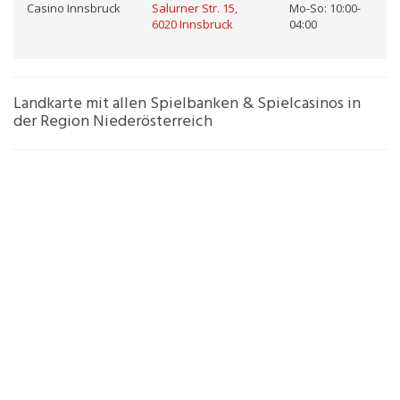
Casino Innsbruck
Salurner Str. 15,
Mo-So: 10:00-
6020 Innsbruck
04:00
Landkarte mit allen Spielbanken & Spielcasinos in
der Region Niederösterreich