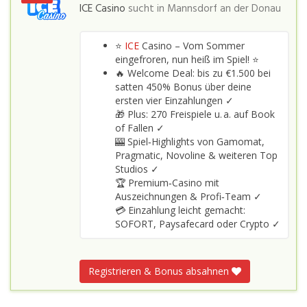
ICE Casino
sucht in
Mannsdorf an der Donau
⭐
ICE
Casino – Vom Sommer
eingefroren, nun heiß im Spiel! ⭐
🔥 Welcome Deal: bis zu €1.500 bei
satten 450% Bonus über deine
ersten vier Einzahlungen ✓
🎁 Plus: 270 Freispiele u. a. auf Book
of Fallen ✓
🎰 Spiel‑Highlights von Gamomat,
Pragmatic, Novoline & weiteren Top
Studios ✓
🏆 Premium‑Casino mit
Auszeichnungen & Profi‑Team ✓
💳 Einzahlung leicht gemacht:
SOFORT, Paysafecard oder Crypto ✓
Registrieren & Bonus absahnen