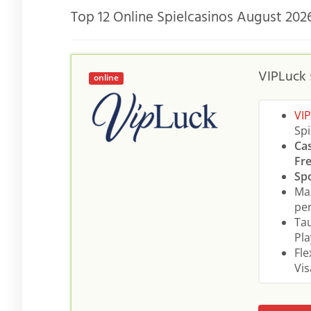
Top 12 Online Spielcasinos August 202
VIPLuck
online
VI
Spi
Ca
Fre
Sp
Max
pe
Ta
Pl
Fle
Vis