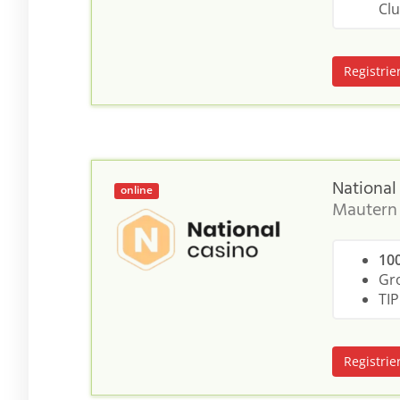
Cl
Registri
National
online
Mautern
10
Gr
TIP
Registri