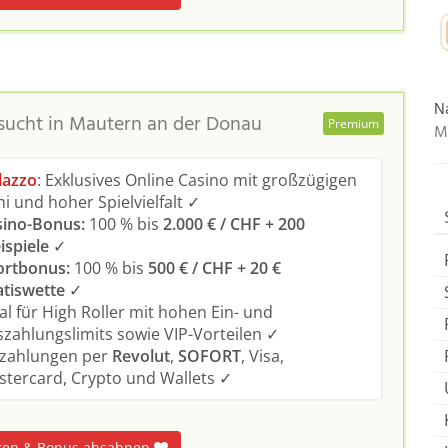
N
sucht in
Mautern an der Donau
Premium
M
lazzo
: Exklusives Online Casino mit großzügigen
i und hoher Spielvielfalt ✓
sino-Bonus:
100 % bis
2.000 € / CHF + 200
ispiele
✓
ortbonus:
100 % bis
500 € / CHF + 20 €
atiswette
✓
al für High Roller mit hohen Ein- und
zahlungslimits sowie VIP-Vorteilen ✓
nzahlungen per
Revolut
,
SOFORT
, Visa,
tercard, Crypto und Wallets ✓
eren & Bonus absahnen