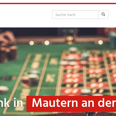
nk in
Mautern an de