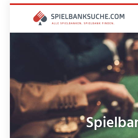
Skip
to
main
content
Spielba