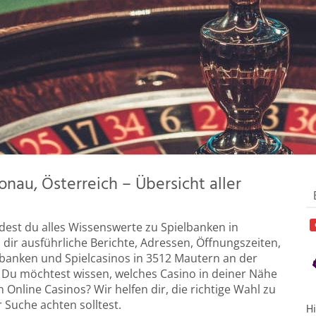
nau, Österreich – Übersicht aller
indest du alles Wissenswerte zu Spielbanken in
dir ausführliche Berichte, Adressen, Öffnungszeiten,
banken und Spielcasinos in 3512 Mautern an der
Du möchtest wissen, welches Casino in deiner Nähe
Online Casinos? Wir helfen dir, die richtige Wahl zu
 Suche achten solltest.
Hi