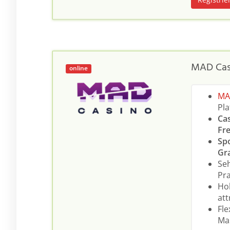
MAD Cas
online
MA
Pla
Ca
Fre
Sp
Gr
Se
Pr
Hoh
att
Fle
Ma