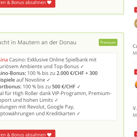
eren & Bonus absahnen
ucht in
Mautern an der Donau
Premium
C
M
sina
Casino: Exklusive Online Spielbank mit
xuriösem Ambiente und Top-Bonus ✓
sino-Bonus:
100 % bis zu
2.000 €/CHF + 300
ispiele
auf Novoline ✓
ortbonus:
100 % bis zu
500 €/CHF
✓
al für High Roller dank VIP-Programm, Premium-
pport und hohen Limits ✓
lungen mit Revolut, Google Pay,
V
yptowährungen und Kreditkarten ✓
M
eren & Bonus absahnen