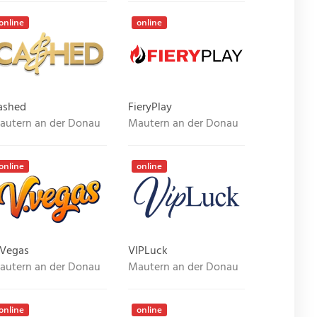
online
online
ashed
FieryPlay
autern an der Donau
Mautern an der Donau
online
online
.Vegas
VIPLuck
autern an der Donau
Mautern an der Donau
online
online