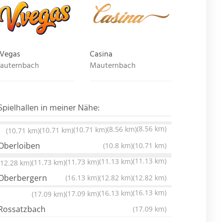
.Vegas
Casina
auternbach
Mauternbach
Spielhallen in meiner Nähe:
(8.56 km)
(8.56 km)
(10.71 km)
(10.71 km)
(10.71 km)
Oberloiben
(10.8 km)
(10.71 km)
(11.13 km)
(11.13 km)
(11.73 km)
(11.73 km)
(12.28 km)
Oberbergern
(16.13 km)
(12.82 km)
(12.82 km)
(16.13 km)
(16.13 km)
(17.09 km)
(17.09 km)
Rossatzbach
(17.09 km)