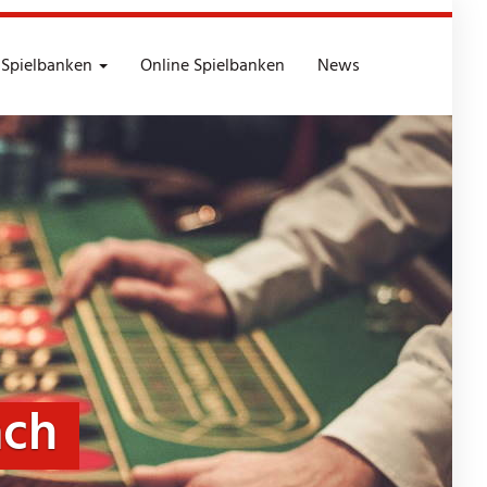
Spielbanken
Online Spielbanken
News
ach