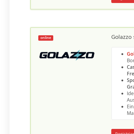
Golazzo
online
Go
Bon
Ca
Fre
Sp
Gr
Ide
Aus
Ei
Mas
Registri