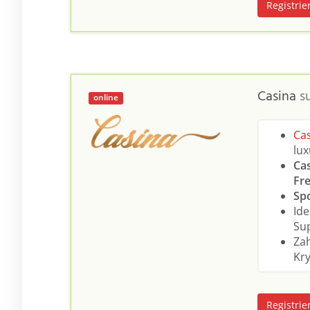
Registri
Casina
s
online
Ca
lu
Ca
Fre
Sp
Ide
Su
Zah
Kr
Registri