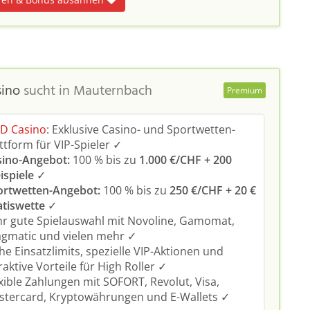
ino
sucht in
Mauternbach
Premium
D Casino
: Exklusive Casino- und Sportwetten-
ttform für VIP-Spieler ✓
sino-Angebot:
100 % bis zu
1.000 €/CHF + 200
ispiele
✓
ortwetten-Angebot:
100 % bis zu
250 €/CHF + 20 €
atiswette
✓
hr gute Spielauswahl mit Novoline, Gamomat,
agmatic und vielen mehr ✓
e Einsatzlimits, spezielle VIP-Aktionen und
raktive Vorteile für High Roller ✓
xible Zahlungen mit SOFORT, Revolut, Visa,
stercard, Kryptowährungen und E-Wallets ✓