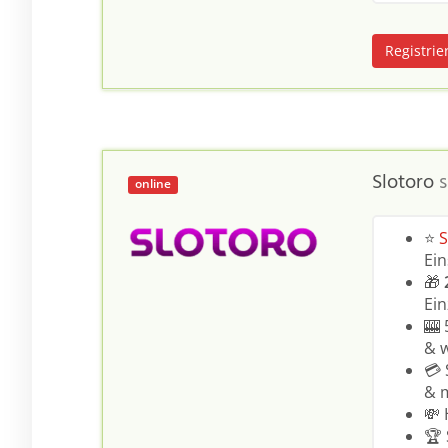
Registri
Slotoro
s
online
⭐
S
Ei
🎁
Ei
🎰 
& 
💳 
& 
💸 
🏆 