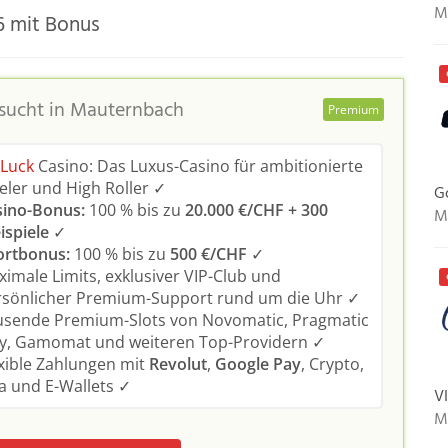
M
6 mit Bonus
sucht in
Mauternbach
Premium
PLuck
Casino: Das Luxus-Casino für ambitionierte
eler und High Roller ✓
G
sino-Bonus:
100 % bis zu
20.000 €/CHF + 300
M
ispiele
✓
ortbonus:
100 % bis zu
500 €/CHF
✓
imale Limits, exklusiver VIP-Club und
rsönlicher Premium-Support rund um die Uhr ✓
usende Premium-Slots von Novomatic, Pragmatic
ay, Gamomat und weiteren Top-Providern ✓
xible Zahlungen mit
Revolut
,
Google Pay
, Crypto,
a und E-Wallets ✓
V
M