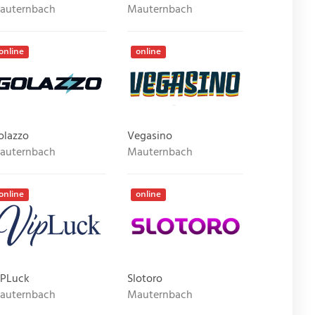
auternbach
Mauternbach
online
online
olazzo
Vegasino
auternbach
Mauternbach
online
online
IPLuck
Slotoro
auternbach
Mauternbach