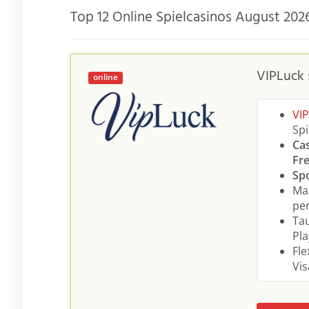
Top 12 Online Spielcasinos August 202
VIPLuck
online
VI
Spi
Ca
Fre
Sp
Max
pe
Ta
Pl
Fle
Vis