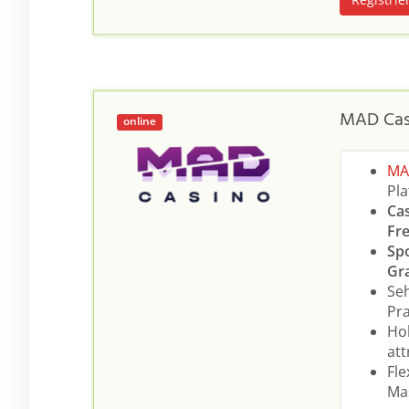
MAD Cas
online
MA
Pla
Ca
Fre
Sp
Gr
Se
Pr
Hoh
att
Fle
Ma