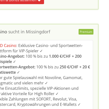
ino
sucht in
Missingdorf
Premium
D Casino
: Exklusive Casino- und Sportwetten-
ttform für VIP-Spieler ✓
sino-Angebot:
100 % bis zu
1.000 €/CHF + 200
ispiele
✓
ortwetten-Angebot:
100 % bis zu
250 €/CHF + 20 €
atiswette
✓
hr gute Spielauswahl mit Novoline, Gamomat,
agmatic und vielen mehr ✓
e Einsatzlimits, spezielle VIP-Aktionen und
raktive Vorteile für High Roller ✓
xible Zahlungen mit SOFORT, Revolut, Visa,
stercard, Kryptowährungen und E-Wallets ✓