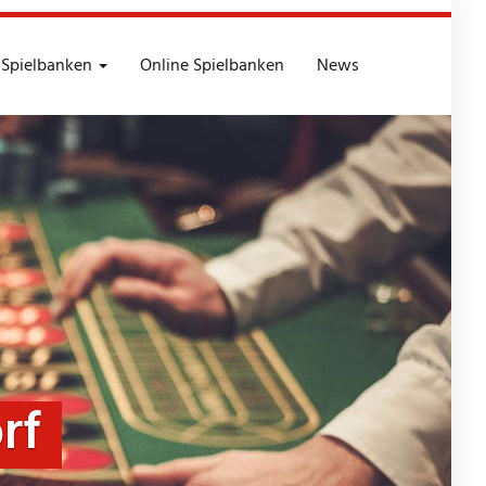
Spielbanken
Online Spielbanken
News
rf