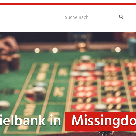
ielbank in
Missingdo