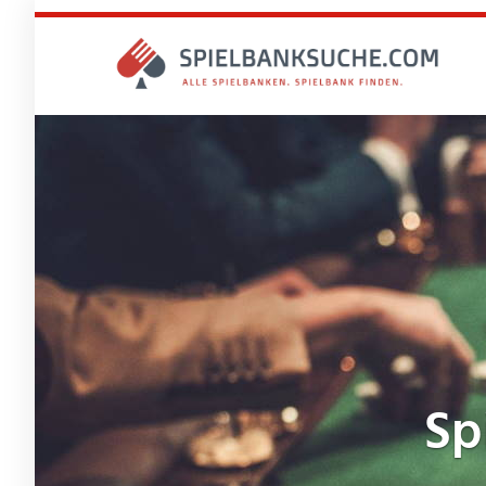
Skip
to
main
content
Sp