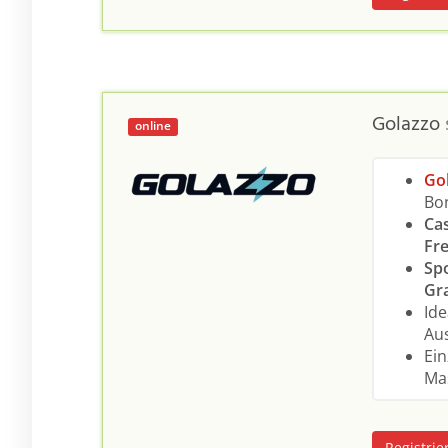
Golazzo
online
Go
Bon
Ca
Fre
Sp
Gr
Ide
Aus
Ei
Mas
Registri