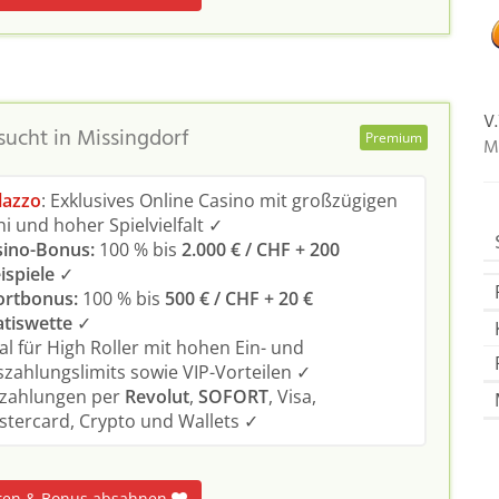
V
sucht in
Missingdorf
Premium
M
lazzo
: Exklusives Online Casino mit großzügigen
i und hoher Spielvielfalt ✓
sino-Bonus:
100 % bis
2.000 € / CHF + 200
ispiele
✓
ortbonus:
100 % bis
500 € / CHF + 20 €
atiswette
✓
al für High Roller mit hohen Ein- und
zahlungslimits sowie VIP-Vorteilen ✓
nzahlungen per
Revolut
,
SOFORT
, Visa,
tercard, Crypto und Wallets ✓
eren & Bonus absahnen