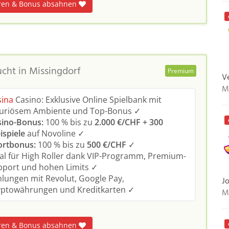
eren & Bonus absahnen
ucht in
Missingdorf
Premium
V
M
sina
Casino: Exklusive Online Spielbank mit
xuriösem Ambiente und Top-Bonus ✓
sino-Bonus:
100 % bis zu
2.000 €/CHF + 300
ispiele
auf Novoline ✓
ortbonus:
100 % bis zu
500 €/CHF
✓
al für High Roller dank VIP-Programm, Premium-
pport und hohen Limits ✓
lungen mit Revolut, Google Pay,
J
yptowährungen und Kreditkarten ✓
M
eren & Bonus absahnen