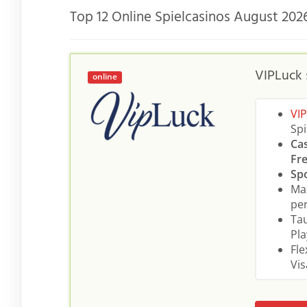
Top 12 Online Spielcasinos August 202
VIPLuck
online
VI
Spi
Ca
Fre
Sp
Max
pe
Ta
Pl
Fle
Vis