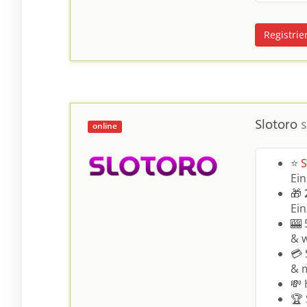
Registri
Slotoro
s
online
⭐
S
Ei
🎁
Ei
🎰 
& 
💳 
& 
💸 
🏆 