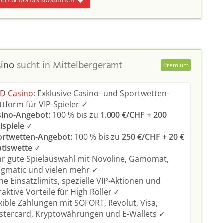
ino
sucht in
Mittelbergeramt
Premium
D Casino
: Exklusive Casino- und Sportwetten-
ttform für VIP-Spieler ✓
sino-Angebot:
100 % bis zu
1.000 €/CHF + 200
ispiele
✓
ortwetten-Angebot:
100 % bis zu
250 €/CHF + 20 €
atiswette
✓
hr gute Spielauswahl mit Novoline, Gamomat,
agmatic und vielen mehr ✓
e Einsatzlimits, spezielle VIP-Aktionen und
raktive Vorteile für High Roller ✓
xible Zahlungen mit SOFORT, Revolut, Visa,
stercard, Kryptowährungen und E-Wallets ✓