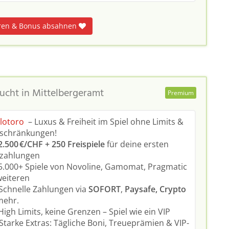
eren & Bonus absahnen
ucht in
Mittelbergeramt
Premium
lotoro
– Luxus & Freiheit im Spiel ohne Limits &
nschränkungen!
2.500 €/CHF + 250 Freispiele
für deine ersten
nzahlungen
5.000+ Spiele von Novoline, Gamomat, Pragmatic
weiteren
Schnelle Zahlungen via
SOFORT
,
Paysafe, Crypto
mehr.
High Limits, keine Grenzen – Spiel wie ein VIP
Starke Extras: Tägliche Boni, Treueprämien & VIP-