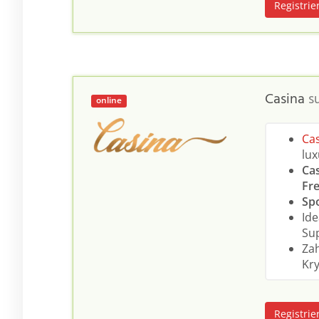
Registri
Casina
s
online
Ca
lu
Ca
Fre
Sp
Ide
Su
Zah
Kr
Registri