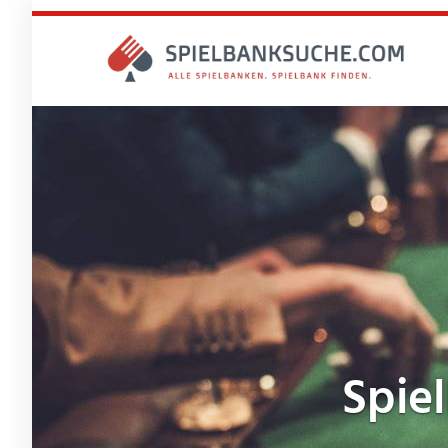
Skip
to
main
content
Spie