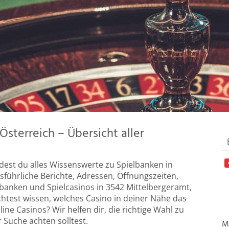
sterreich – Übersicht aller
indest du alles Wissenswerte zu Spielbanken in
usführliche Berichte, Adressen, Öffnungszeiten,
banken und Spielcasinos in 3542 Mittelbergeramt,
test wissen, welches Casino in deiner Nähe das
ne Casinos? Wir helfen dir, die richtige Wahl zu
 Suche achten solltest.
M