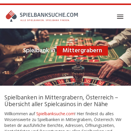
Skip
to
main
Toggl
content
navig
Spielbank in
Mittergrabern
Spielbanken in Mittergrabern, Österreich –
Übersicht aller Spielcasinos in der Nähe
Willkommen auf
Spielbanksuche.com
! Hier findest du alles
Wissenswerte zu Spielbanken in Mittergrabern, Österreich. Wir
bieten dir ausführliche Berichte, Adressen, Öffnungszeiten,