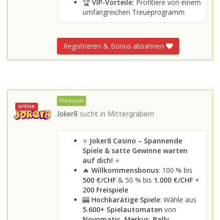
🏆
VIP-Vorteile:
Profitiere von einem
umfangreichen Treueprogramm
Registrieren & Bonus absahnen
Premium
online
Joker8
sucht in
Mittergrabern
⭐
Joker8 Casino – Spannende
Spiele & satte Gewinne warten
auf dich!
⭐
🔥
Willkommensbonus
: 100 % bis
500 €/CHF
& 50 % bis
1.000 €/CHF
+
200 Freispiele
🎰
Hochkarätige Spiele
: Wähle aus
5.600+ Spielautomaten
von
Novomatic, Merkur, Bally