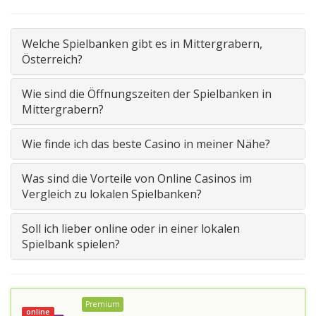
Welche Spielbanken gibt es in Mittergrabern,
Österreich?
Wie sind die Öffnungszeiten der Spielbanken in
Mittergrabern?
Wie finde ich das beste Casino in meiner Nähe?
Was sind die Vorteile von Online Casinos im
Vergleich zu lokalen Spielbanken?
Soll ich lieber online oder in einer lokalen
Spielbank spielen?
Premium
online