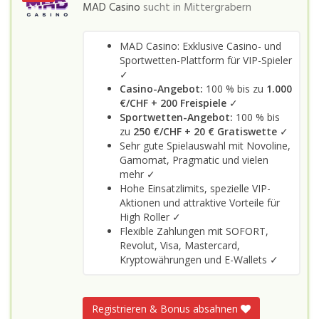
MAD Casino
sucht in
Mittergrabern
MAD Casino: Exklusive Casino- und
Sportwetten-Plattform für VIP-Spieler
✓
Casino-Angebot:
100 % bis zu
1.000
€/CHF + 200 Freispiele
✓
Sportwetten-Angebot:
100 % bis
zu
250 €/CHF + 20 € Gratiswette
✓
Sehr gute Spielauswahl mit Novoline,
Gamomat, Pragmatic und vielen
mehr ✓
Hohe Einsatzlimits, spezielle VIP-
Aktionen und attraktive Vorteile für
High Roller ✓
Flexible Zahlungen mit SOFORT,
Revolut, Visa, Mastercard,
Kryptowährungen und E-Wallets ✓
Registrieren & Bonus absahnen