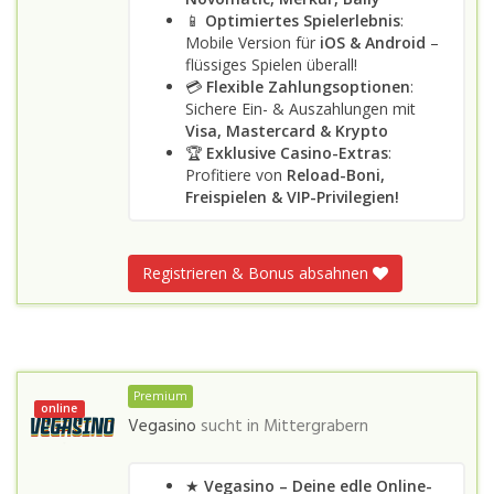
📱
Optimiertes Spielerlebnis
:
Mobile Version für
iOS & Android
–
flüssiges Spielen überall!
💳
Flexible Zahlungsoptionen
:
Sichere Ein- & Auszahlungen mit
Visa, Mastercard & Krypto
🏆
Exklusive Casino-Extras
:
Profitiere von
Reload-Boni,
Freispielen & VIP-Privilegien!
Registrieren & Bonus absahnen
Premium
online
Vegasino
sucht in
Mittergrabern
★
Vegasino – Deine edle Online-