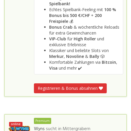
Spielbank!
Echtes Spielbank-Feeling mit
100 %
Bonus bis 500 €/CHF
+
200
Freispiele
💰
Bonus Crab
& wöchentliche Reloads
für extra Gewinnchancen
VIP-Club
für
High Roller
und
exklusive Erlebnisse
Klassiker und beliebte Slots von
Merkur
,
Novoline
&
Bally
🎲
Komfortable Zahlungen via
Bitcoin
,
Visa
und mehr ✔️
Registrieren & Bonus absahnen
Premium
online
Wyns
sucht in
Mittergrabern