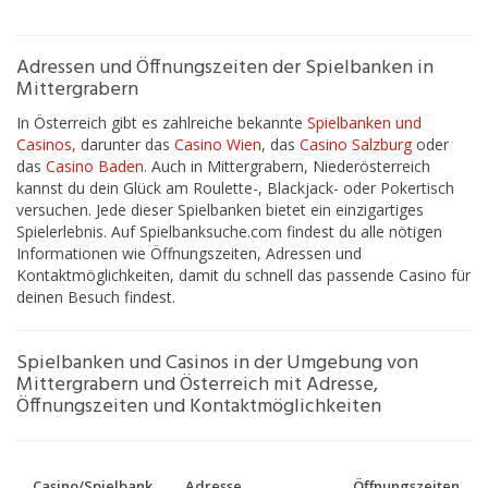
Adressen und Öffnungszeiten der Spielbanken in
Mittergrabern
In Österreich gibt es zahlreiche bekannte
Spielbanken und
Casinos,
darunter das
Casino Wien
, das
Casino Salzburg
oder
das
Casino Baden
. Auch in Mittergrabern, Niederösterreich
kannst du dein Glück am Roulette-, Blackjack- oder Pokertisch
versuchen. Jede dieser Spielbanken bietet ein einzigartiges
Spielerlebnis. Auf Spielbanksuche.com findest du alle nötigen
Informationen wie Öffnungszeiten, Adressen und
Kontaktmöglichkeiten, damit du schnell das passende Casino für
deinen Besuch findest.
Spielbanken und Casinos in der Umgebung von
Mittergrabern und Österreich mit Adresse,
Öffnungszeiten und Kontaktmöglichkeiten
Casino/Spielbank
Adresse
Öffnungszeiten