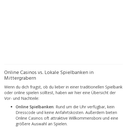
Online Casinos vs. Lokale Spielbanken in
Mittergrabern
Wenn du dich fragst, ob du lieber in einer traditionellen Spielbank
oder online spielen solltest, haben wir hier eine Übersicht der
Vor- und Nachteile:
Online Spielbanken
: Rund um die Uhr verfügbar, kein
Dresscode und keine Anfahrtskosten. Außerdem bieten
Online Casinos oft attraktive Willkommensboni und eine
größere Auswahl an Spielen.