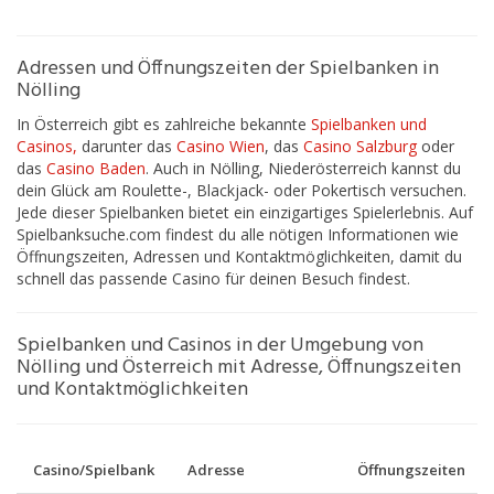
Adressen und Öffnungszeiten der Spielbanken in
Nölling
In Österreich gibt es zahlreiche bekannte
Spielbanken und
Casinos,
darunter das
Casino Wien
, das
Casino Salzburg
oder
das
Casino Baden
. Auch in Nölling, Niederösterreich kannst du
dein Glück am Roulette-, Blackjack- oder Pokertisch versuchen.
Jede dieser Spielbanken bietet ein einzigartiges Spielerlebnis. Auf
Spielbanksuche.com findest du alle nötigen Informationen wie
Öffnungszeiten, Adressen und Kontaktmöglichkeiten, damit du
schnell das passende Casino für deinen Besuch findest.
Spielbanken und Casinos in der Umgebung von
Nölling und Österreich mit Adresse, Öffnungszeiten
und Kontaktmöglichkeiten
Casino/Spielbank
Adresse
Öffnungszeiten