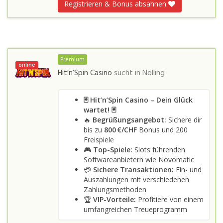
Registrieren & Bonus absahnen
Premium
online
Hit’n’Spin Casino
sucht in
Nölling
🃏 Hit’n’Spin Casino – Dein Glück
wartet! 🃏
🔥
Begrüßungsangebot:
Sichere dir
bis zu
800 €/CHF
Bonus und 200
Freispiele
🎮
Top-Spiele:
Slots führenden
Softwareanbietern wie Novomatic
💳
Sichere Transaktionen:
Ein- und
Auszahlungen mit verschiedenen
Zahlungsmethoden
🏆
VIP-Vorteile:
Profitiere von einem
umfangreichen Treueprogramm