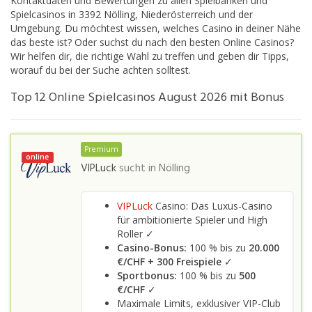
Kontaktdaten und Bewertungen zu allen Spielbanken und
Spielcasinos in 3392 Nölling, Niederösterreich und der
Umgebung. Du möchtest wissen, welches Casino in deiner Nähe
das beste ist? Oder suchst du nach den besten Online Casinos?
Wir helfen dir, die richtige Wahl zu treffen und geben dir Tipps,
worauf du bei der Suche achten solltest.
Top 12 Online Spielcasinos August 2026 mit Bonus
Premium
online
VIPLuck
sucht in
Nölling
VIPLuck
Casino: Das Luxus-Casino
für ambitionierte Spieler und High
Roller ✓
Casino-Bonus:
100 % bis zu
20.000
€/CHF + 300 Freispiele
✓
Sportbonus:
100 % bis zu
500
€/CHF
✓
Maximale Limits, exklusiver VIP-Club