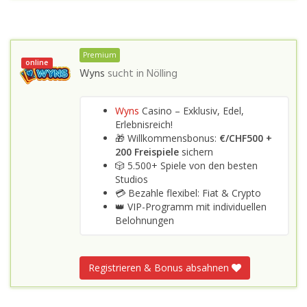
Premium
online
Wyns
sucht in
Nölling
Wyns
Casino – Exklusiv, Edel,
Erlebnisreich!
🎁 Willkommensbonus:
€/CHF500 +
200 Freispiele
sichern
🎲 5.500+ Spiele von den besten
Studios
💳 Bezahle flexibel: Fiat & Crypto
👑 VIP-Programm mit individuellen
Belohnungen
Registrieren & Bonus absahnen