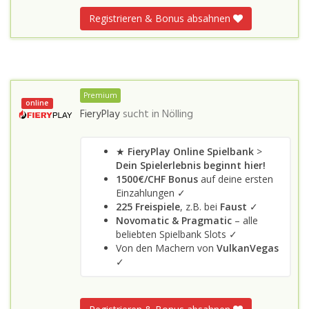
Registrieren & Bonus absahnen
Premium
online
FieryPlay
sucht in
Nölling
★
FieryPlay Online Spielbank
>
Dein Spielerlebnis beginnt hier!
1500€/CHF Bonus
auf deine ersten
Einzahlungen ✓
225 Freispiele
, z.B. bei
Faust
✓
Novomatic & Pragmatic
– alle
beliebten Spielbank Slots ✓
Von den Machern von
VulkanVegas
✓