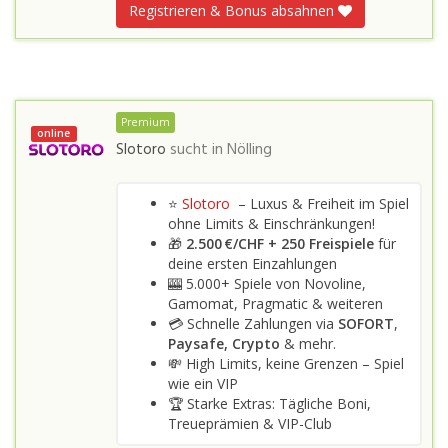
Registrieren & Bonus absahnen
Premium
online
Slotoro
sucht in
Nölling
⭐
Slotoro
– Luxus & Freiheit im Spiel
ohne Limits & Einschränkungen!
🎁
2.500 €/CHF + 250 Freispiele
für
deine ersten Einzahlungen
🎰 5.000+ Spiele von Novoline,
Gamomat, Pragmatic & weiteren
💳 Schnelle Zahlungen via
SOFORT
,
Paysafe, Crypto
& mehr.
💸 High Limits, keine Grenzen – Spiel
wie ein VIP
🏆 Starke Extras: Tägliche Boni,
Treueprämien & VIP-Club