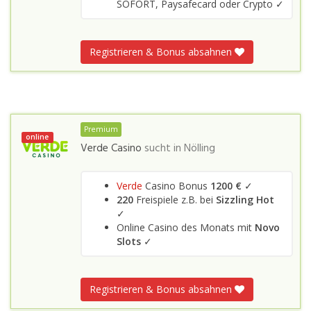
SOFORT, Paysafecard oder Crypto ✓
Registrieren & Bonus absahnen
Premium
online
Verde Casino
sucht in
Nölling
Verde
Casino Bonus
1200 €
✓
220
Freispiele z.B. bei
Sizzling Hot
✓
Online Casino des Monats mit
Novo
Slots
✓
Registrieren & Bonus absahnen