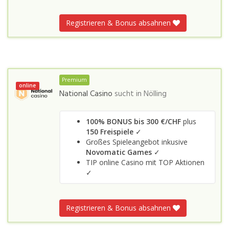
Registrieren & Bonus absahnen
Premium
online
National Casino
sucht in
Nölling
100% BONUS bis 300 €/CHF
plus
150 Freispiele
✓
Großes Spieleangebot inkusive
Novomatic Games
✓
TIP online Casino mit TOP Aktionen
✓
Registrieren & Bonus absahnen