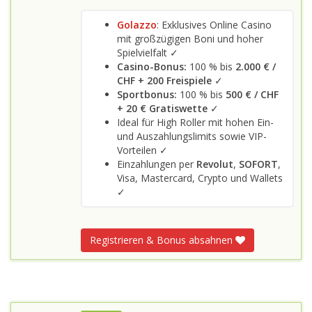
Golazzo
: Exklusives Online Casino
mit großzügigen Boni und hoher
Spielvielfalt ✓
Casino-Bonus:
100 % bis
2.000 € /
CHF + 200 Freispiele
✓
Sportbonus:
100 % bis
500 € / CHF
+ 20 € Gratiswette
✓
Ideal für High Roller mit hohen Ein-
und Auszahlungslimits sowie VIP-
Vorteilen ✓
Einzahlungen per
Revolut
,
SOFORT
,
Visa, Mastercard, Crypto und Wallets
✓
Registrieren & Bonus absahnen