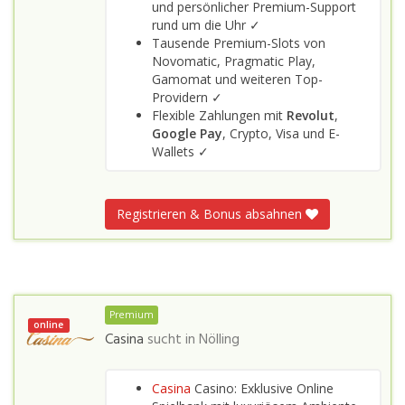
und persönlicher Premium-Support
rund um die Uhr ✓
Tausende Premium-Slots von
Novomatic, Pragmatic Play,
Gamomat und weiteren Top-
Providern ✓
Flexible Zahlungen mit
Revolut
,
Google Pay
, Crypto, Visa und E-
Wallets ✓
Registrieren & Bonus absahnen
Premium
online
Casina
sucht in
Nölling
Casina
Casino: Exklusive Online