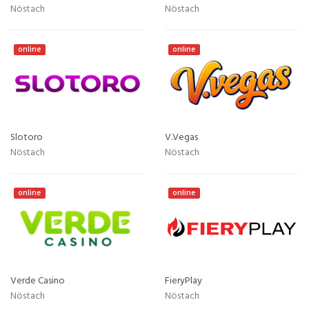
Nöstach
Nöstach
online
online
Slotoro
V.Vegas
Nöstach
Nöstach
online
online
Verde Casino
FieryPlay
Nöstach
Nöstach