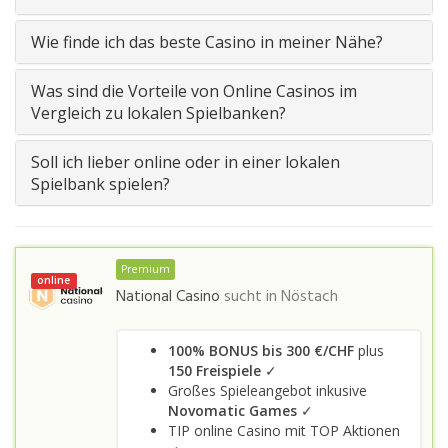
Wie finde ich das beste Casino in meiner Nähe?
Was sind die Vorteile von Online Casinos im
Vergleich zu lokalen Spielbanken?
Soll ich lieber online oder in einer lokalen
Spielbank spielen?
Premium
online
National Casino
sucht in
Nöstach
100% BONUS bis 300 €/CHF
plus
150 Freispiele
✓
Großes Spieleangebot inkusive
Novomatic Games
✓
TIP online Casino mit TOP Aktionen