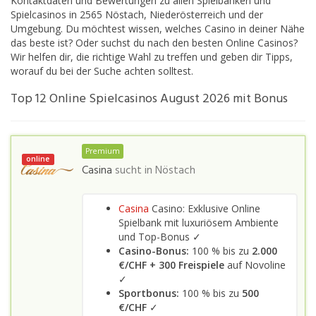
Kontaktdaten und Bewertungen zu allen Spielbanken und
Spielcasinos in 2565 Nöstach, Niederösterreich und der
Umgebung. Du möchtest wissen, welches Casino in deiner Nähe
das beste ist? Oder suchst du nach den besten Online Casinos?
Wir helfen dir, die richtige Wahl zu treffen und geben dir Tipps,
worauf du bei der Suche achten solltest.
Top 12 Online Spielcasinos August 2026 mit Bonus
Premium
online
Casina
sucht in
Nöstach
Casina
Casino: Exklusive Online
Spielbank mit luxuriösem Ambiente
und Top-Bonus ✓
Casino-Bonus:
100 % bis zu
2.000
€/CHF + 300 Freispiele
auf Novoline
✓
Sportbonus:
100 % bis zu
500
€/CHF
✓