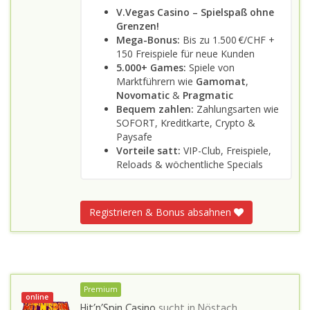
V.Vegas Casino – Spielspaß ohne
Grenzen!
Mega-Bonus:
Bis zu 1.500 €/CHF +
150 Freispiele für neue Kunden
5.000+ Games:
Spiele von
Marktführern wie
Gamomat
,
Novomatic
&
Pragmatic
Bequem zahlen:
Zahlungsarten wie
SOFORT, Kreditkarte, Crypto &
Paysafe
Vorteile satt:
VIP-Club, Freispiele,
Reloads & wöchentliche Specials
Registrieren & Bonus absahnen
Premium
online
Hit’n’Spin Casino
sucht in
Nöstach