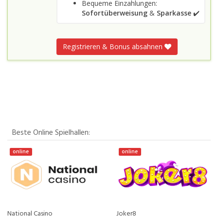
Bequeme Einzahlungen:
Sofortüberweisung
&
Sparkasse
✔️
Registrieren & Bonus absahnen
Beste Online Spielhallen:
online
online
National Casino
Joker8