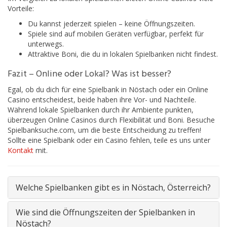
Vorteile:
Du kannst jederzeit spielen – keine Öffnungszeiten.
Spiele sind auf mobilen Geräten verfügbar, perfekt für
unterwegs.
Attraktive Boni, die du in lokalen Spielbanken nicht findest.
Fazit – Online oder Lokal? Was ist besser?
Egal, ob du dich für eine Spielbank in Nöstach oder ein Online
Casino entscheidest, beide haben ihre Vor- und Nachteile.
Während lokale Spielbanken durch ihr Ambiente punkten,
überzeugen Online Casinos durch Flexibilität und Boni. Besuche
Spielbanksuche.com, um die beste Entscheidung zu treffen!
Sollte eine Spielbank oder ein Casino fehlen, teile es uns unter
Kontakt
mit.
Welche Spielbanken gibt es in Nöstach, Österreich?
Wie sind die Öffnungszeiten der Spielbanken in
Nöstach?