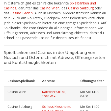
In Österreich gibt es zahlreiche bekannte
Spielbanken und
Casinos,
darunter das
Casino Wien
, das
Casino Salzburg
oder
das
Casino Baden
. Auch in Nöstach, Niederösterreich kannst du
dein Glück am Roulette-, Blackjack- oder Pokertisch versuchen.
Jede dieser Spielbanken bietet ein einzigartiges Spielerlebnis. Auf
Spielbanksuche.com findest du alle nötigen Informationen wie
Öffnungszeiten, Adressen und Kontaktmöglichkeiten, damit du
schnell das passende Casino für deinen Besuch findest.
Spielbanken und Casinos in der Umgebung von
Nöstach und Österreich mit Adresse, Öffnungszeiten
und Kontaktmöglichkeiten
Casino/Spielbank
Adresse
Öffnungszeiten
Casino Wien
Kärntner Str. 41,
Mo-So: 14:00-
1010 Wien
04:00
Casino Salzburg
Schloss Klessheim,
Mo-So: 11:00-