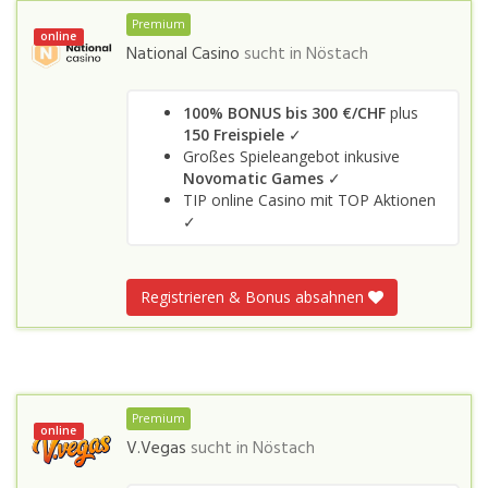
Premium
online
National Casino
sucht in
Nöstach
100% BONUS bis 300 €/CHF
plus
150 Freispiele
✓
Großes Spieleangebot inkusive
Novomatic Games
✓
TIP online Casino mit TOP Aktionen
✓
Registrieren & Bonus absahnen
Premium
online
V.Vegas
sucht in
Nöstach