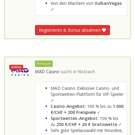
Von den Machern von
VulkanVegas
✓
Registrieren & Bonus absahnen
Premium
online
MAD Casino
sucht in
Nöstach
MAD Casino: Exklusive Casino- und
Sportwetten-Plattform für VIP-Spieler
✓
Casino-Angebot:
100 % bis zu
1.000
€/CHF + 200 Freispiele
✓
Sportwetten-Angebot:
100 % bis
zu
250 €/CHF + 20 € Gratiswette
✓
Sehr gute Spielauswahl mit Novoline,