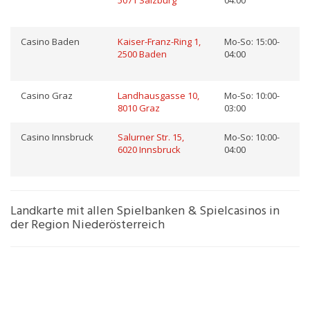
5071 Salzburg
04:00
Casino Baden
Kaiser-Franz-Ring 1,
Mo-So: 15:00-
2500 Baden
04:00
Casino Graz
Landhausgasse 10,
Mo-So: 10:00-
8010 Graz
03:00
Casino Innsbruck
Salurner Str. 15,
Mo-So: 10:00-
6020 Innsbruck
04:00
Landkarte mit allen Spielbanken & Spielcasinos in
der Region Niederösterreich