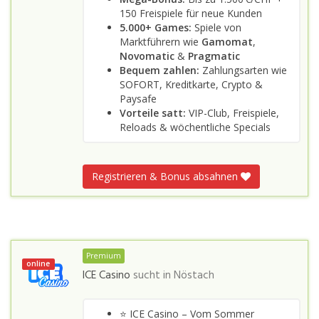
150 Freispiele für neue Kunden
5.000+ Games:
Spiele von
Marktführern wie
Gamomat
,
Novomatic
&
Pragmatic
Bequem zahlen:
Zahlungsarten wie
SOFORT, Kreditkarte, Crypto &
Paysafe
Vorteile satt:
VIP-Club, Freispiele,
Reloads & wöchentliche Specials
Registrieren & Bonus absahnen
Premium
online
ICE Casino
sucht in
Nöstach
⭐ ICE Casino – Vom Sommer