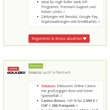
Ideal für High Roller dank VIP-
Programm, Premium-Support und
hohen Limits ✓
Zahlungen mit Revolut, Google Pay,
Kryptowährungen und Kreditkarten ✓
Registrieren & Bonus absahnen
Premium
online
Golazzo
sucht in
Nöstach
Golazzo
: Exklusives Online Casino
mit großzügigen Boni und hoher
Spielvielfalt ✓
Casino-Bonus:
100 % bis
2.000 € /
CHF + 200 Freispiele
✓