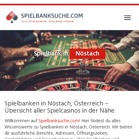
Skip
to
main
Toggl
content
navig
Spielbank in
Nöstach
Spielbanken in Nöstach, Österreich –
Übersicht aller Spielcasinos in der Nähe
Willkommen auf
Spielbanksuche.com
! Hier findest du alles
Wissenswerte zu Spielbanken in Nöstach, Österreich. Wir bieten
dir ausführliche Berichte, Adressen, Öffnungszeiten,