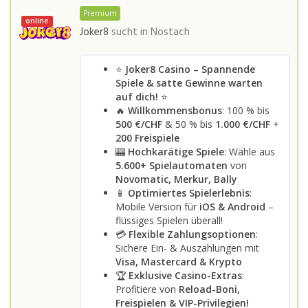
Premium
online
Joker8
sucht in
Nöstach
⭐
Joker8 Casino – Spannende
Spiele & satte Gewinne warten
auf dich!
⭐
🔥
Willkommensbonus
: 100 % bis
500 €/CHF
& 50 % bis
1.000 €/CHF
+
200 Freispiele
🎰
Hochkarätige Spiele
: Wähle aus
5.600+ Spielautomaten
von
Novomatic, Merkur, Bally
📱
Optimiertes Spielerlebnis
:
Mobile Version für
iOS & Android
–
flüssiges Spielen überall!
💳
Flexible Zahlungsoptionen
:
Sichere Ein- & Auszahlungen mit
Visa, Mastercard & Krypto
🏆
Exklusive Casino-Extras
:
Profitiere von
Reload-Boni,
Freispielen & VIP-Privilegien!