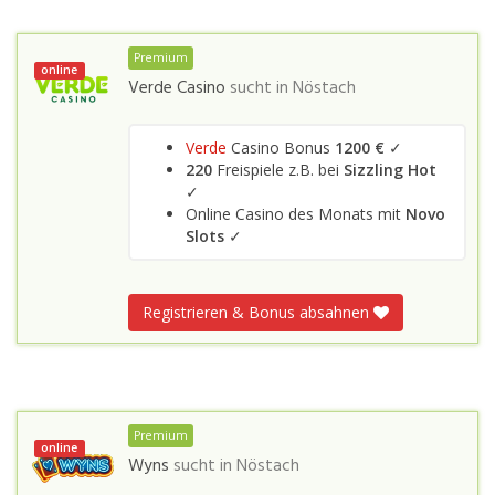
Premium
online
Verde Casino
sucht in
Nöstach
Verde
Casino Bonus
1200 €
✓
220
Freispiele z.B. bei
Sizzling Hot
✓
Online Casino des Monats mit
Novo
Slots
✓
Registrieren & Bonus absahnen
Premium
online
Wyns
sucht in
Nöstach