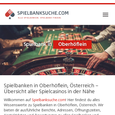
Skip
to
main
Toggl
content
navig
Spielbank in
Oberhöflein
Spielbanken in Oberhöflein, Österreich –
Übersicht aller Spielcasinos in der Nähe
Willkommen auf
Spielbanksuche.com
! Hier findest du alles
Wissenswerte zu Spielbanken in Oberhöflein, Österreich. Wir
bieten dir ausführliche Berichte, Adressen, Öffnungszeiten,