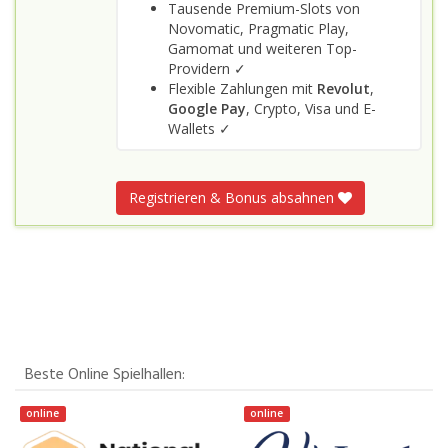
Tausende Premium-Slots von
Novomatic, Pragmatic Play,
Gamomat und weiteren Top-
Providern ✓
Flexible Zahlungen mit
Revolut
,
Google Pay
, Crypto, Visa und E-
Wallets ✓
Registrieren & Bonus absahnen
Beste Online Spielhallen:
online
online