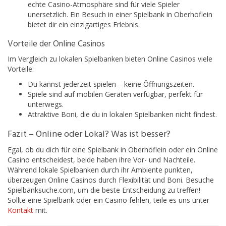
echte Casino-Atmosphäre sind für viele Spieler
unersetzlich. Ein Besuch in einer Spielbank in Oberhöflein
bietet dir ein einzigartiges Erlebnis.
Vorteile der Online Casinos
Im Vergleich zu lokalen Spielbanken bieten Online Casinos viele
Vorteile:
Du kannst jederzeit spielen – keine Öffnungszeiten.
Spiele sind auf mobilen Geräten verfügbar, perfekt für
unterwegs.
Attraktive Boni, die du in lokalen Spielbanken nicht findest.
Fazit – Online oder Lokal? Was ist besser?
Egal, ob du dich für eine Spielbank in Oberhöflein oder ein Online
Casino entscheidest, beide haben ihre Vor- und Nachteile.
Während lokale Spielbanken durch ihr Ambiente punkten,
überzeugen Online Casinos durch Flexibilität und Boni. Besuche
Spielbanksuche.com, um die beste Entscheidung zu treffen!
Sollte eine Spielbank oder ein Casino fehlen, teile es uns unter
Kontakt
mit.