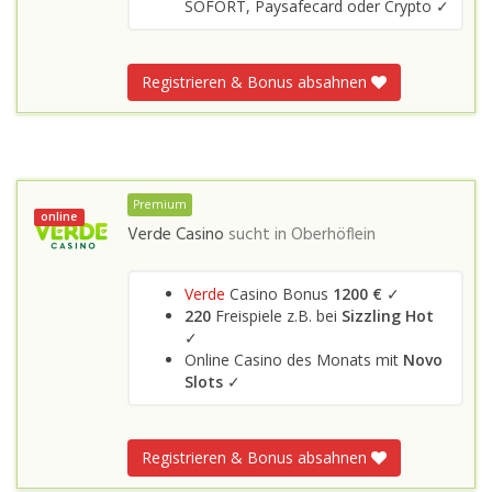
SOFORT, Paysafecard oder Crypto ✓
Registrieren & Bonus absahnen
Premium
online
Verde Casino
sucht in
Oberhöflein
Verde
Casino Bonus
1200 €
✓
220
Freispiele z.B. bei
Sizzling Hot
✓
Online Casino des Monats mit
Novo
Slots
✓
Registrieren & Bonus absahnen