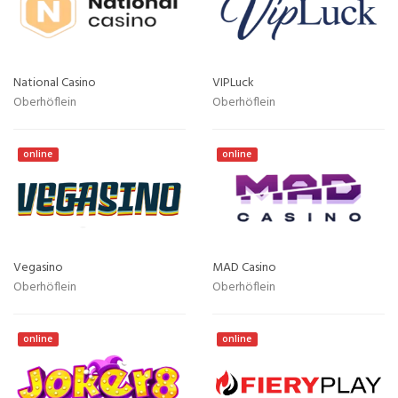
National Casino
VIPLuck
Oberhöflein
Oberhöflein
online
online
Vegasino
MAD Casino
Oberhöflein
Oberhöflein
online
online