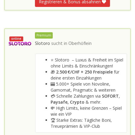
Registrieren & Bonus absahnen
Premium
online
Slotoro
sucht in
Oberhöflein
⭐ Slotoro – Luxus & Freiheit im Spiel
ohne Limits & Einschränkungen!
🎁
2.500 €/CHF + 250 Freispiele
für
deine ersten Einzahlungen
🎰 5.000+ Spiele von Novoline,
Gamomat, Pragmatic & weiteren
💳 Schnelle Zahlungen via
SOFORT
,
Paysafe, Crypto
& mehr.
💸 High Limits, keine Grenzen – Spiel
wie ein VIP
🏆 Starke Extras: Tägliche Boni,
Treueprämien & VIP-Club