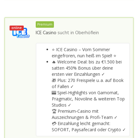
Premium
online
ICE Casino
sucht in
Oberhöflein
⭐ ICE Casino – Vom Sommer
eingefroren, nun heiß im Spiel! ⭐
🔥 Welcome Deal: bis zu €1.500 bei
satten 450% Bonus über deine
ersten vier Einzahlungen ✓
🎁 Plus: 270 Freispiele u. a. auf Book
of Fallen ✓
🎰 Spiel‑Highlights von Gamomat,
Pragmatic, Novoline & weiteren Top
Studios ✓
🏆 Premium‑Casino mit
Auszeichnungen & Profi‑Team ✓
💳 Einzahlung leicht gemacht:
SOFORT, Paysafecard oder Crypto ✓