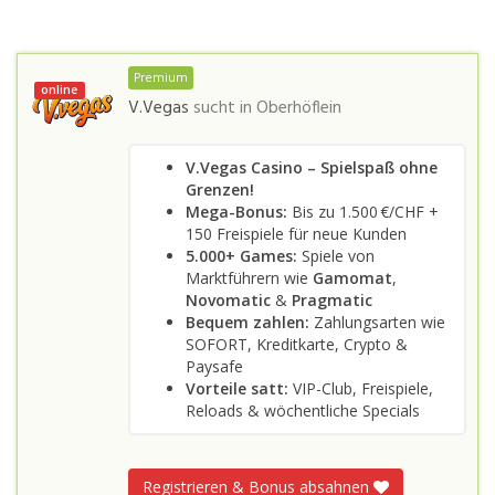
Premium
online
V.Vegas
sucht in
Oberhöflein
V.Vegas Casino – Spielspaß ohne
Grenzen!
Mega-Bonus:
Bis zu 1.500 €/CHF +
150 Freispiele für neue Kunden
5.000+ Games:
Spiele von
Marktführern wie
Gamomat
,
Novomatic
&
Pragmatic
Bequem zahlen:
Zahlungsarten wie
SOFORT, Kreditkarte, Crypto &
Paysafe
Vorteile satt:
VIP-Club, Freispiele,
Reloads & wöchentliche Specials
Registrieren & Bonus absahnen