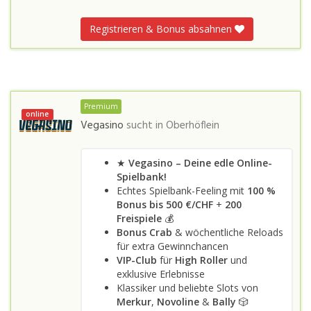
Registrieren & Bonus absahnen
Premium
online
Vegasino
sucht in
Oberhöflein
★
Vegasino – Deine edle Online-
Spielbank!
Echtes Spielbank-Feeling mit
100 %
Bonus bis 500 €/CHF
+
200
Freispiele
💰
Bonus Crab
& wöchentliche Reloads
für extra Gewinnchancen
VIP-Club
für
High Roller
und
exklusive Erlebnisse
Klassiker und beliebte Slots von
Merkur
,
Novoline
&
Bally
🎲