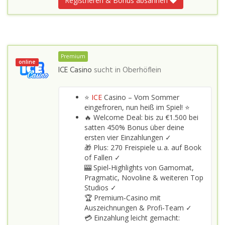
Registrieren & Bonus absahnen
Premium
online
ICE Casino
sucht in
Oberhöflein
⭐
ICE
Casino – Vom Sommer
eingefroren, nun heiß im Spiel! ⭐
🔥 Welcome Deal: bis zu €1.500 bei
satten 450% Bonus über deine
ersten vier Einzahlungen ✓
🎁 Plus: 270 Freispiele u. a. auf Book
of Fallen ✓
🎰 Spiel‑Highlights von Gamomat,
Pragmatic, Novoline & weiteren Top
Studios ✓
🏆 Premium‑Casino mit
Auszeichnungen & Profi‑Team ✓
💳 Einzahlung leicht gemacht: