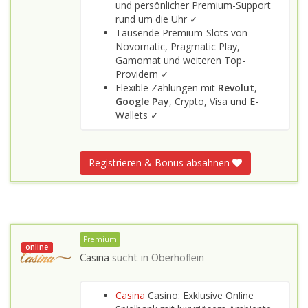
und persönlicher Premium-Support
rund um die Uhr ✓
Tausende Premium-Slots von
Novomatic, Pragmatic Play,
Gamomat und weiteren Top-
Providern ✓
Flexible Zahlungen mit
Revolut
,
Google Pay
, Crypto, Visa und E-
Wallets ✓
Registrieren & Bonus absahnen
Premium
online
Casina
sucht in
Oberhöflein
Casina
Casino: Exklusive Online