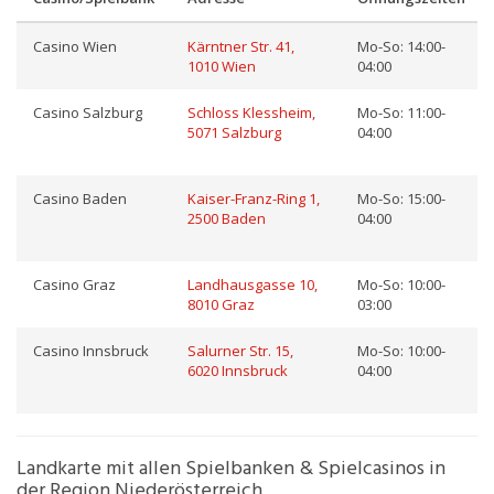
Casino Wien
Kärntner Str. 41,
Mo-So: 14:00-
1010 Wien
04:00
Casino Salzburg
Schloss Klessheim,
Mo-So: 11:00-
5071 Salzburg
04:00
Casino Baden
Kaiser-Franz-Ring 1,
Mo-So: 15:00-
2500 Baden
04:00
Casino Graz
Landhausgasse 10,
Mo-So: 10:00-
8010 Graz
03:00
Casino Innsbruck
Salurner Str. 15,
Mo-So: 10:00-
6020 Innsbruck
04:00
Landkarte mit allen Spielbanken & Spielcasinos in
der Region Niederösterreich