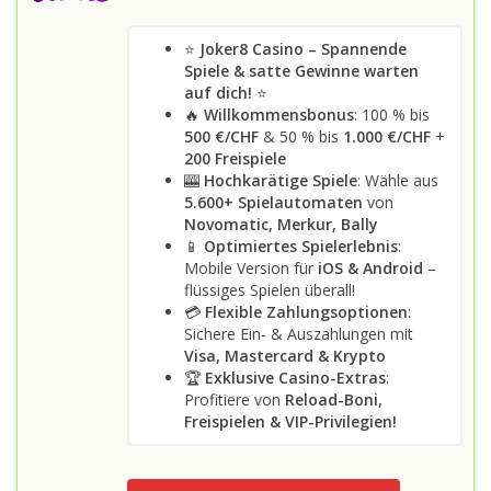
⭐
Joker8 Casino – Spannende
Spiele & satte Gewinne warten
auf dich!
⭐
🔥
Willkommensbonus
: 100 % bis
500 €/CHF
& 50 % bis
1.000 €/CHF
+
200 Freispiele
🎰
Hochkarätige Spiele
: Wähle aus
5.600+ Spielautomaten
von
Novomatic, Merkur, Bally
📱
Optimiertes Spielerlebnis
:
Mobile Version für
iOS & Android
–
flüssiges Spielen überall!
💳
Flexible Zahlungsoptionen
:
Sichere Ein- & Auszahlungen mit
Visa, Mastercard & Krypto
🏆
Exklusive Casino-Extras
:
Profitiere von
Reload-Boni,
Freispielen & VIP-Privilegien!