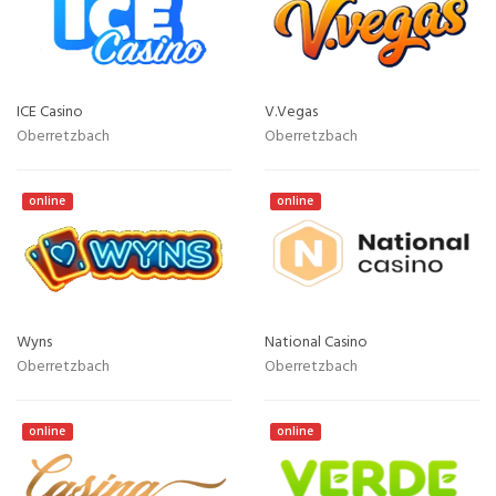
ICE Casino
V.Vegas
Oberretzbach
Oberretzbach
online
online
Wyns
National Casino
Oberretzbach
Oberretzbach
online
online