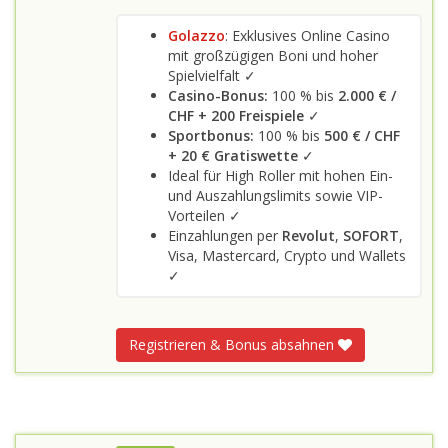
Golazzo
: Exklusives Online Casino
mit großzügigen Boni und hoher
Spielvielfalt ✓
Casino-Bonus:
100 % bis
2.000 € /
CHF + 200 Freispiele
✓
Sportbonus:
100 % bis
500 € / CHF
+ 20 € Gratiswette
✓
Ideal für High Roller mit hohen Ein-
und Auszahlungslimits sowie VIP-
Vorteilen ✓
Einzahlungen per
Revolut
,
SOFORT
,
Visa, Mastercard, Crypto und Wallets
✓
Registrieren & Bonus absahnen