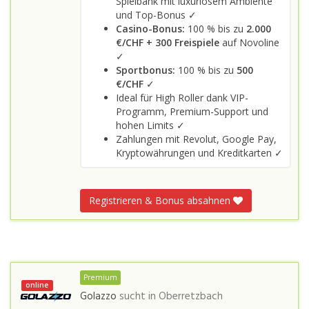
Spielbank mit luxuriösem Ambiente
und Top-Bonus ✓
Casino-Bonus:
100 % bis zu
2.000
€/CHF + 300 Freispiele
auf Novoline
✓
Sportbonus:
100 % bis zu
500
€/CHF
✓
Ideal für High Roller dank VIP-
Programm, Premium-Support und
hohen Limits ✓
Zahlungen mit Revolut, Google Pay,
Kryptowährungen und Kreditkarten ✓
Registrieren & Bonus absahnen
Premium
online
Golazzo
sucht in
Oberretzbach