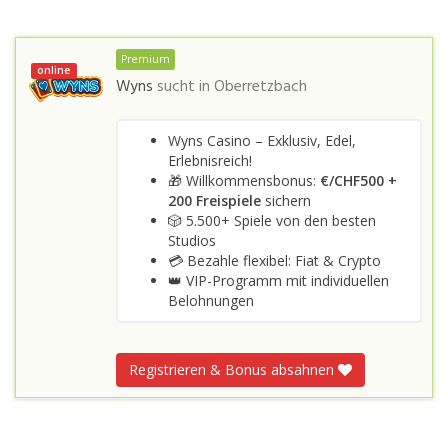
Premium
online
Wyns
sucht in
Oberretzbach
Wyns Casino – Exklusiv, Edel,
Erlebnisreich!
🎁 Willkommensbonus:
€/CHF500 +
200 Freispiele
sichern
🎲 5.500+ Spiele von den besten
Studios
💳 Bezahle flexibel: Fiat & Crypto
👑 VIP-Programm mit individuellen
Belohnungen
Registrieren & Bonus absahnen