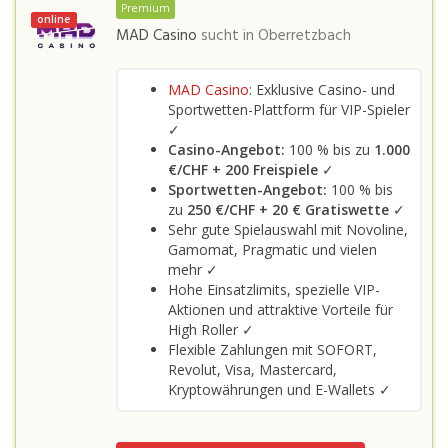
Premium
online
MAD Casino
sucht in
Oberretzbach
MAD Casino
: Exklusive Casino- und
Sportwetten-Plattform für VIP-Spieler
✓
Casino-Angebot:
100 % bis zu
1.000
€/CHF + 200 Freispiele
✓
Sportwetten-Angebot:
100 % bis
zu
250 €/CHF + 20 € Gratiswette
✓
Sehr gute Spielauswahl mit Novoline,
Gamomat, Pragmatic und vielen
mehr ✓
Hohe Einsatzlimits, spezielle VIP-
Aktionen und attraktive Vorteile für
High Roller ✓
Flexible Zahlungen mit SOFORT,
Revolut, Visa, Mastercard,
Kryptowährungen und E-Wallets ✓