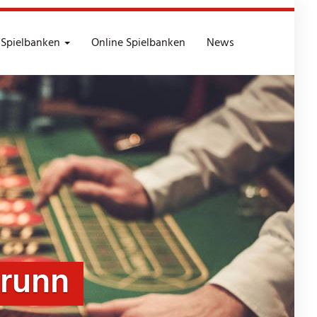
Spielbanken
Online Spielbanken
News
runn