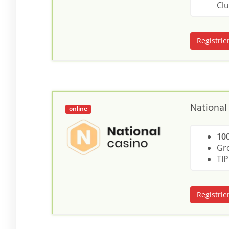
Cl
Registri
National
online
10
Gr
TIP
Registri