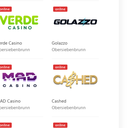
online
online
erde Casino
Golazzo
bersiebenbrunn
Obersiebenbrunn
online
online
AD Casino
Cashed
bersiebenbrunn
Obersiebenbrunn
online
online