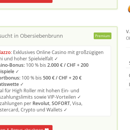
V
sucht in
Obersiebenbrunn
Premium
O
lazzo
: Exklusives Online Casino mit großzügigen
i und hoher Spielvielfalt ✓
sino-Bonus:
100 % bis
2.000 € / CHF + 200
ispiele
✓
ortbonus:
100 % bis
500 € / CHF + 20 €
atiswette
✓
al für High Roller mit hohen Ein- und
zahlungslimits sowie VIP-Vorteilen ✓
nzahlungen per
Revolut
,
SOFORT
, Visa,
tercard, Crypto und Wallets ✓
eren & Bonus absahnen