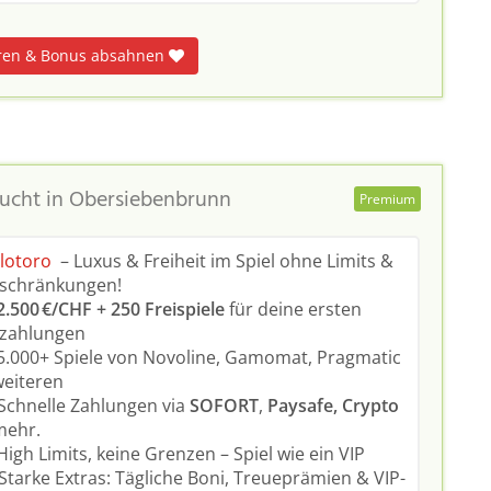
eren & Bonus absahnen
ucht in
Obersiebenbrunn
Premium
lotoro
– Luxus & Freiheit im Spiel ohne Limits &
nschränkungen!
2.500 €/CHF + 250 Freispiele
für deine ersten
nzahlungen
5.000+ Spiele von Novoline, Gamomat, Pragmatic
weiteren
Schnelle Zahlungen via
SOFORT
,
Paysafe, Crypto
mehr.
High Limits, keine Grenzen – Spiel wie ein VIP
Starke Extras: Tägliche Boni, Treueprämien & VIP-