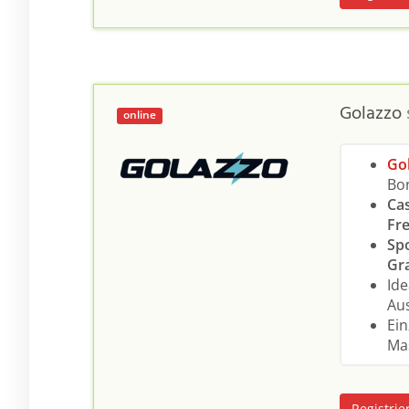
Golazzo
online
Go
Bon
Ca
Fre
Sp
Gr
Ide
Aus
Ei
Mas
Registri