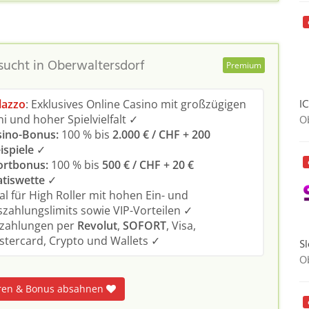
sucht in
Oberwaltersdorf
Premium
I
lazzo
: Exklusives Online Casino mit großzügigen
i und hoher Spielvielfalt ✓
O
sino-Bonus:
100 % bis
2.000 € / CHF + 200
ispiele
✓
ortbonus:
100 % bis
500 € / CHF + 20 €
atiswette
✓
al für High Roller mit hohen Ein- und
zahlungslimits sowie VIP-Vorteilen ✓
nzahlungen per
Revolut
,
SOFORT
, Visa,
tercard, Crypto und Wallets ✓
S
O
eren & Bonus absahnen