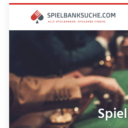
Skip
to
main
content
Spie