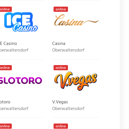
online
online
CE Casino
Casina
berwaltersdorf
Oberwaltersdorf
online
online
lotoro
V.Vegas
berwaltersdorf
Oberwaltersdorf
online
online