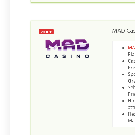
MAD Cas
online
MA
Pla
Ca
Fre
Sp
Gr
Se
Pr
Hoh
att
Fle
Ma