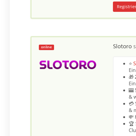
Registri
Slotoro
s
online
⭐
S
Ei
🎁
Ei
🎰 
& 
💳 
& 
💸 
🏆 
Cl