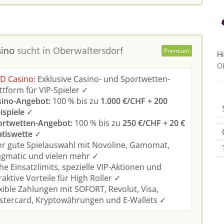
ino
sucht in
Oberwaltersdorf
Premium
Hi
O
D Casino
: Exklusive Casino- und Sportwetten-
ttform für VIP-Spieler ✓
sino-Angebot:
100 % bis zu
1.000 €/CHF + 200
ispiele
✓
ortwetten-Angebot:
100 % bis zu
250 €/CHF + 20 €
atiswette
✓
hr gute Spielauswahl mit Novoline, Gamomat,
agmatic und vielen mehr ✓
e Einsatzlimits, spezielle VIP-Aktionen und
raktive Vorteile für High Roller ✓
xible Zahlungen mit SOFORT, Revolut, Visa,
stercard, Kryptowährungen und E-Wallets ✓