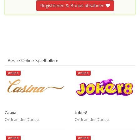
Registrieren & Bonus absahnen
Beste Online Spielhallen:
online
online
Casina
Joker8
Orth an der Donau
Orth an der Donau
online
online