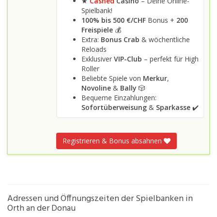
★
Cashed
Casino
– Deine Online-
Spielbank!
100% bis 500 €/CHF
Bonus +
200
Freispiele
💰
Extra:
Bonus Crab
& wöchentliche
Reloads
Exklusiver
VIP-Club
– perfekt für High
Roller
Beliebte Spiele von
Merkur
,
Novoline
&
Bally
🎲
Bequeme Einzahlungen:
Sofortüberweisung
&
Sparkasse
✔️
Registrieren & Bonus absahnen
Adressen und Öffnungszeiten der Spielbanken in
Orth an der Donau