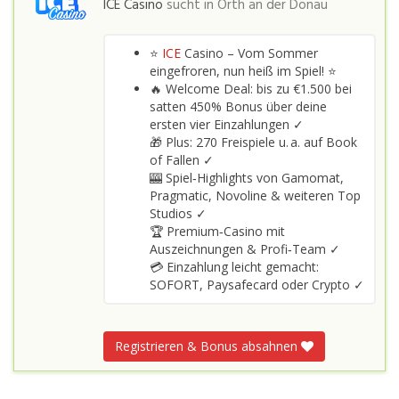
ICE Casino
sucht in
Orth an der Donau
⭐
ICE
Casino – Vom Sommer
eingefroren, nun heiß im Spiel! ⭐
🔥 Welcome Deal: bis zu €1.500 bei
satten 450% Bonus über deine
ersten vier Einzahlungen ✓
🎁 Plus: 270 Freispiele u. a. auf Book
of Fallen ✓
🎰 Spiel‑Highlights von Gamomat,
Pragmatic, Novoline & weiteren Top
Studios ✓
🏆 Premium‑Casino mit
Auszeichnungen & Profi‑Team ✓
💳 Einzahlung leicht gemacht:
SOFORT, Paysafecard oder Crypto ✓
Registrieren & Bonus absahnen