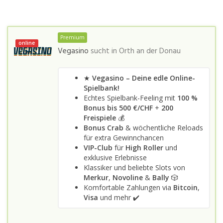
Premium
online
Vegasino
sucht in
Orth an der Donau
★
Vegasino – Deine edle Online-
Spielbank!
Echtes Spielbank-Feeling mit
100 %
Bonus bis 500 €/CHF
+
200
Freispiele
💰
Bonus Crab
& wöchentliche Reloads
für extra Gewinnchancen
VIP-Club
für
High Roller
und
exklusive Erlebnisse
Klassiker und beliebte Slots von
Merkur
,
Novoline
&
Bally
🎲
Komfortable Zahlungen via
Bitcoin
,
Visa
und mehr ✔️