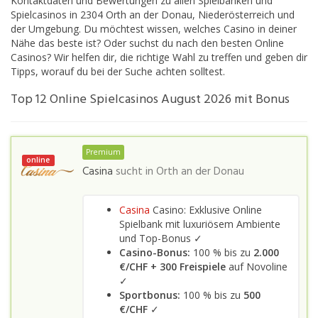
Kontaktdaten und Bewertungen zu allen Spielbanken und
Spielcasinos in 2304 Orth an der Donau, Niederösterreich und
der Umgebung. Du möchtest wissen, welches Casino in deiner
Nähe das beste ist? Oder suchst du nach den besten Online
Casinos? Wir helfen dir, die richtige Wahl zu treffen und geben dir
Tipps, worauf du bei der Suche achten solltest.
Top 12 Online Spielcasinos August 2026 mit Bonus
Premium
online
Casina
sucht in
Orth an der Donau
Casina
Casino: Exklusive Online
Spielbank mit luxuriösem Ambiente
und Top-Bonus ✓
Casino-Bonus:
100 % bis zu
2.000
€/CHF + 300 Freispiele
auf Novoline
✓
Sportbonus:
100 % bis zu
500
€/CHF
✓