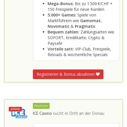
Mega-Bonus:
Bis zu 1.500 €/CHF +
150 Freispiele für neue Kunden
5.000+ Games:
Spiele von
Marktführern wie
Gamomat
,
Novomatic
&
Pragmatic
Bequem zahlen:
Zahlungsarten wie
SOFORT, Kreditkarte, Crypto &
Paysafe
Vorteile satt:
VIP-Club, Freispiele,
Reloads & wöchentliche Specials
Registrieren & Bonus absahnen
Premium
online
ICE Casino
sucht in
Orth an der Donau