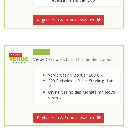
Treueprämien & VIP-Club
Registrieren & Bonus absahnen
Premium
online
Verde Casino
sucht in
Orth an der Donau
Verde Casino Bonus
1200 €
✓
220
Freispiele z.B. bei
Sizzling Hot
✓
Online Casino des Monats mit
Novo
Slots
✓
Registrieren & Bonus absahnen