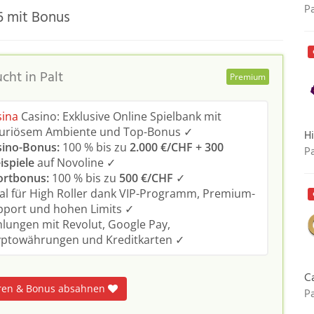
Pa
6 mit Bonus
ucht in
Palt
Premium
sina
Casino: Exklusive Online Spielbank mit
xuriösem Ambiente und Top-Bonus ✓
Hi
sino-Bonus:
100 % bis zu
2.000 €/CHF + 300
Pa
ispiele
auf Novoline ✓
ortbonus:
100 % bis zu
500 €/CHF
✓
al für High Roller dank VIP-Programm, Premium-
pport und hohen Limits ✓
lungen mit Revolut, Google Pay,
yptowährungen und Kreditkarten ✓
C
eren & Bonus absahnen
Pa