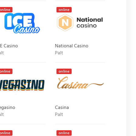
online
online
CE Casino
National Casino
lt
Palt
online
online
egasino
Casina
lt
Palt
online
online