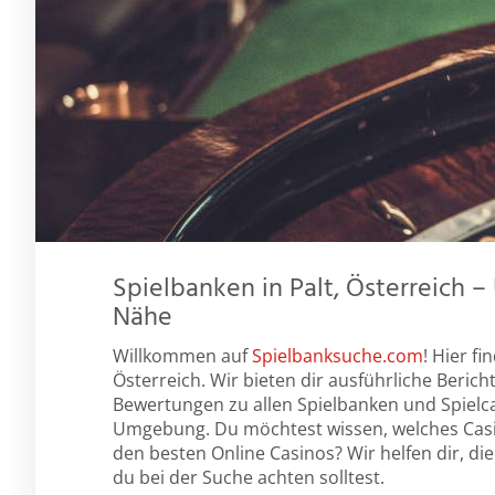
Spielbanken in Palt, Österreich – 
Nähe
Willkommen auf
Spielbanksuche.com
! Hier f
Österreich. Wir bieten dir ausführliche Beric
Bewertungen zu allen Spielbanken und Spielca
Umgebung. Du möchtest wissen, welches Casin
den besten Online Casinos? Wir helfen dir, die
du bei der Suche achten solltest.