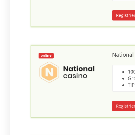
Registri
National
online
10
Gr
TIP
Registri