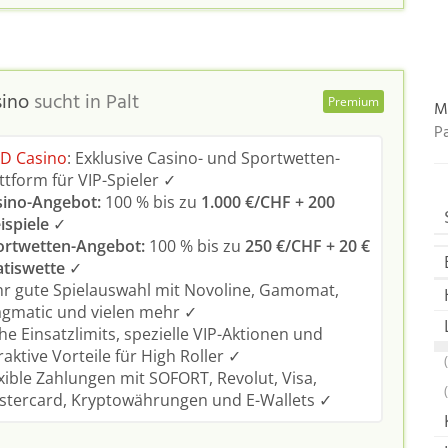
ino
sucht in
Palt
Premium
M
Pa
D Casino
: Exklusive Casino- und Sportwetten-
ttform für VIP-Spieler ✓
sino-Angebot:
100 % bis zu
1.000 €/CHF + 200
ispiele
✓
ortwetten-Angebot:
100 % bis zu
250 €/CHF + 20 €
atiswette
✓
hr gute Spielauswahl mit Novoline, Gamomat,
agmatic und vielen mehr ✓
e Einsatzlimits, spezielle VIP-Aktionen und
raktive Vorteile für High Roller ✓
xible Zahlungen mit SOFORT, Revolut, Visa,
stercard, Kryptowährungen und E-Wallets ✓