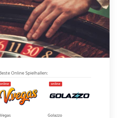
Beste Online Spielhallen:
online
online
.Vegas
Golazzo