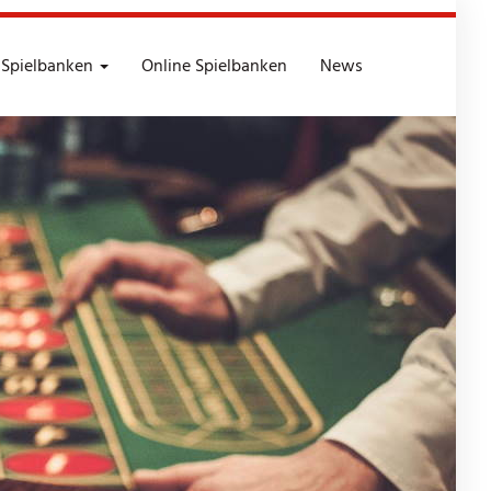
Spielbanken
Online Spielbanken
News