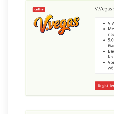
V.Vegas
online
V.V
Me
ne
5.
Ga
Be
Kre
Vor
wöc
Registri