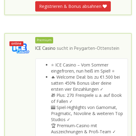
Registrieren & Bonus absahnen
Premium
online
ICE Casino
sucht in
Peygarten-Ottenstein
⭐ ICE Casino – Vom Sommer
eingefroren, nun heiß im Spiel! ⭐
🔥 Welcome Deal: bis zu €1.500 bei
satten 450% Bonus über deine
ersten vier Einzahlungen ✓
🎁 Plus: 270 Freispiele u. a. auf Book
of Fallen ✓
🎰 Spiel‑Highlights von Gamomat,
Pragmatic, Novoline & weiteren Top
Studios ✓
🏆 Premium‑Casino mit
Auszeichnungen & Profi‑Team ✓