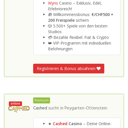
Wyns
Casino – Exklusiv, Edel,
Erlebnisreich!
🎁 Willkommensbonus:
€/CHF500 +
200 Freispiele
sichern
🎲 5.500+ Spiele von den besten
Studios
💳 Bezahle flexibel: Fiat & Crypto
👑 VIP-Programm mit individuellen
Belohnungen
Registrieren & Bonus absahnen
Premium
online
Cashed
sucht in
Peygarten-Ottenstein
★
Cashed
Casino
– Deine Online-