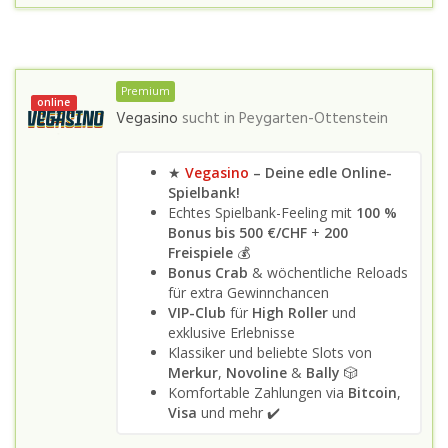
Premium
online
Vegasino
sucht in
Peygarten-Ottenstein
★
Vegasino
– Deine edle Online-
Spielbank!
Echtes Spielbank-Feeling mit
100 %
Bonus bis 500 €/CHF
+
200
Freispiele
💰
Bonus Crab
& wöchentliche Reloads
für extra Gewinnchancen
VIP-Club
für
High Roller
und
exklusive Erlebnisse
Klassiker und beliebte Slots von
Merkur
,
Novoline
&
Bally
🎲
Komfortable Zahlungen via
Bitcoin
,
Visa
und mehr ✔️