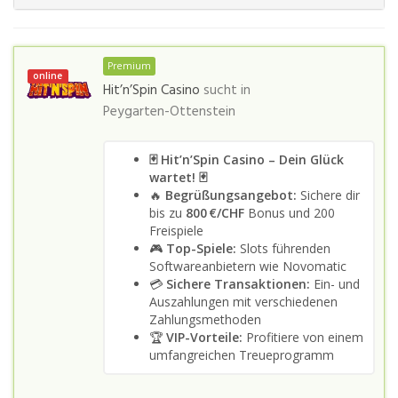
Premium
online
Hit’n’Spin Casino
sucht in
Peygarten-Ottenstein
🃏 Hit’n’Spin Casino – Dein Glück
wartet! 🃏
🔥
Begrüßungsangebot:
Sichere dir
bis zu
800 €/CHF
Bonus und 200
Freispiele
🎮
Top-Spiele:
Slots führenden
Softwareanbietern wie Novomatic
💳
Sichere Transaktionen:
Ein- und
Auszahlungen mit verschiedenen
Zahlungsmethoden
🏆
VIP-Vorteile:
Profitiere von einem
umfangreichen Treueprogramm