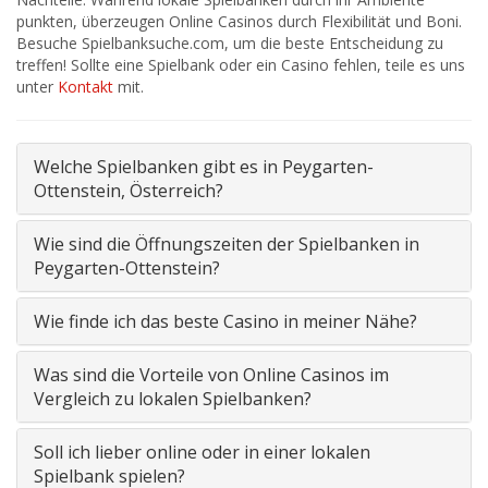
punkten, überzeugen Online Casinos durch Flexibilität und Boni.
Besuche Spielbanksuche.com, um die beste Entscheidung zu
treffen! Sollte eine Spielbank oder ein Casino fehlen, teile es uns
unter
Kontakt
mit.
Welche Spielbanken gibt es in Peygarten-
Ottenstein, Österreich?
Wie sind die Öffnungszeiten der Spielbanken in
Peygarten-Ottenstein?
Wie finde ich das beste Casino in meiner Nähe?
Was sind die Vorteile von Online Casinos im
Vergleich zu lokalen Spielbanken?
Soll ich lieber online oder in einer lokalen
Spielbank spielen?