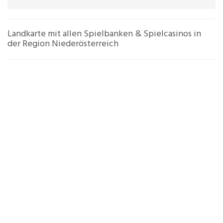
Landkarte mit allen Spielbanken & Spielcasinos in
der Region Niederösterreich