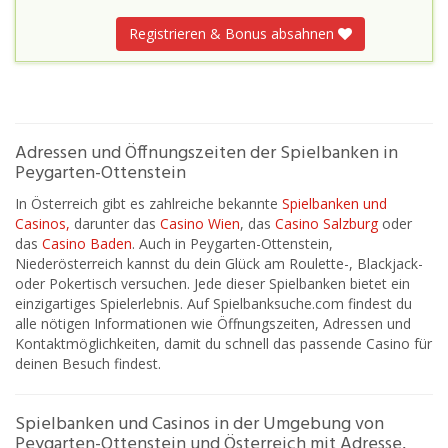
Registrieren & Bonus absahnen
Adressen und Öffnungszeiten der Spielbanken in
Peygarten-Ottenstein
In Österreich gibt es zahlreiche bekannte
Spielbanken und
Casinos,
darunter das
Casino Wien
, das
Casino Salzburg
oder
das
Casino Baden
. Auch in Peygarten-Ottenstein,
Niederösterreich kannst du dein Glück am Roulette-, Blackjack-
oder Pokertisch versuchen. Jede dieser Spielbanken bietet ein
einzigartiges Spielerlebnis. Auf Spielbanksuche.com findest du
alle nötigen Informationen wie Öffnungszeiten, Adressen und
Kontaktmöglichkeiten, damit du schnell das passende Casino für
deinen Besuch findest.
Spielbanken und Casinos in der Umgebung von
Peygarten-Ottenstein und Österreich mit Adresse,