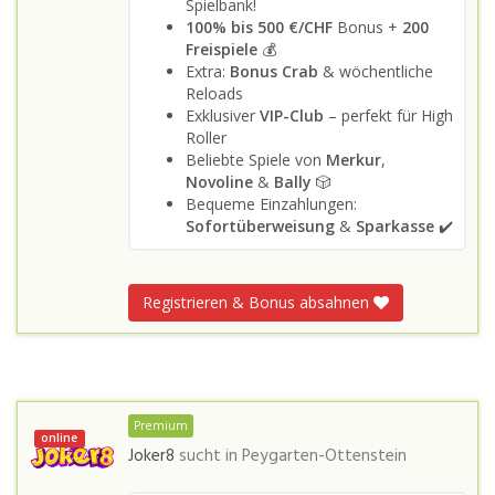
Spielbank!
100% bis 500 €/CHF
Bonus +
200
Freispiele
💰
Extra:
Bonus Crab
& wöchentliche
Reloads
Exklusiver
VIP-Club
– perfekt für High
Roller
Beliebte Spiele von
Merkur
,
Novoline
&
Bally
🎲
Bequeme Einzahlungen:
Sofortüberweisung
&
Sparkasse
✔️
Registrieren & Bonus absahnen
Premium
online
Joker8
sucht in
Peygarten-Ottenstein