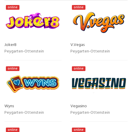
online
online
Joker8
V.Vegas
Peygarten-Ottenstein
Peygarten-Ottenstein
online
online
Wyns
Vegasino
Peygarten-Ottenstein
Peygarten-Ottenstein
online
online