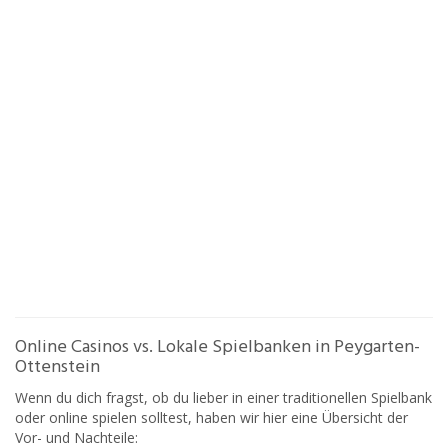
Online Casinos vs. Lokale Spielbanken in Peygarten-
Ottenstein
Wenn du dich fragst, ob du lieber in einer traditionellen Spielbank
oder online spielen solltest, haben wir hier eine Übersicht der
Vor- und Nachteile: