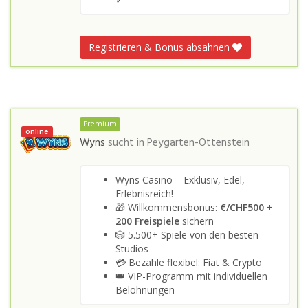
Registrieren & Bonus absahnen
Premium
online
Wyns
sucht in
Peygarten-Ottenstein
Wyns Casino – Exklusiv, Edel,
Erlebnisreich!
🎁 Willkommensbonus:
€/CHF500 +
200 Freispiele
sichern
🎲 5.500+ Spiele von den besten
Studios
💳 Bezahle flexibel: Fiat & Crypto
👑 VIP-Programm mit individuellen
Belohnungen