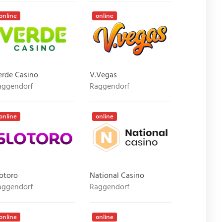
online
online
erde Casino
V.Vegas
aggendorf
Raggendorf
online
online
lotoro
National Casino
aggendorf
Raggendorf
online
online