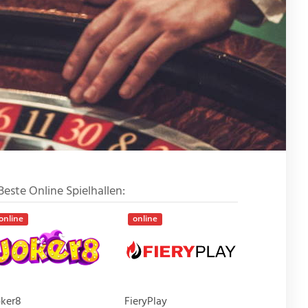
Beste Online Spielhallen:
online
online
oker8
FieryPlay