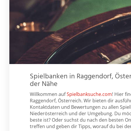
Spielbanken in Raggendorf, Österr
der Nähe
Willkommen auf
Spielbanksuche.com
! Hier f
Raggendorf, Österreich. Wir bieten dir ausfüh
Kontaktdaten und Bewertungen zu allen Spiel
Niederösterreich und der Umgebung. Du möch
beste ist? Oder suchst du nach den besten Onli
treffen und geben dir Tipps, worauf du bei der