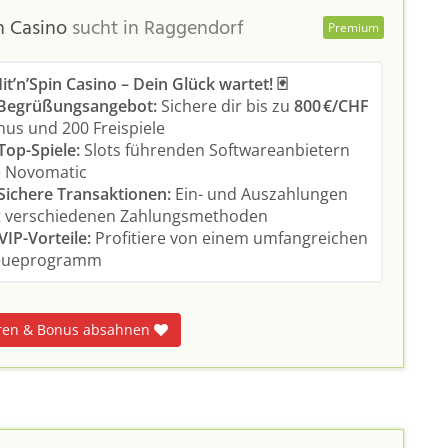
n Casino
sucht in
Raggendorf
Premium
Hit’n’Spin Casino – Dein Glück wartet! 🃏
Begrüßungsangebot:
Sichere dir bis zu
800 €/CHF
us und 200 Freispiele
Top-Spiele:
Slots führenden Softwareanbietern
e Novomatic
Sichere Transaktionen:
Ein- und Auszahlungen
t verschiedenen Zahlungsmethoden
VIP-Vorteile:
Profitiere von einem umfangreichen
eueprogramm
eren & Bonus absahnen