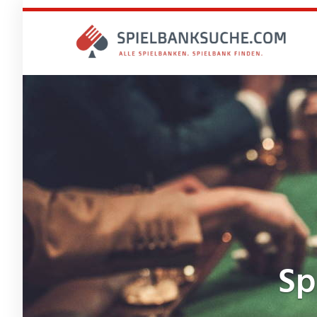
Skip
to
main
content
Sp