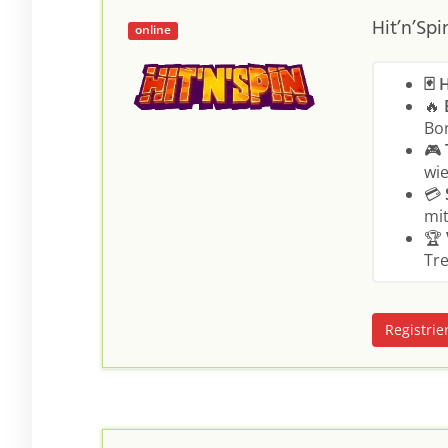
Hit’n’Spi
online
🃏 
🔥
Bon
🎮
wi
💳
mi
🏆
Tr
Registri