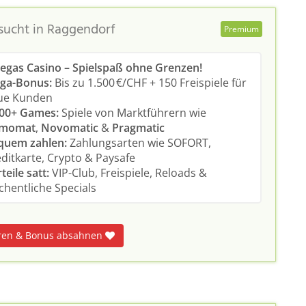
sucht in
Raggendorf
Premium
egas Casino – Spielspaß ohne Grenzen!
ga-Bonus:
Bis zu 1.500 €/CHF + 150 Freispiele für
ue Kunden
000+ Games:
Spiele von Marktführern wie
momat
,
Novomatic
&
Pragmatic
quem zahlen:
Zahlungsarten wie SOFORT,
ditkarte, Crypto & Paysafe
teile satt:
VIP-Club, Freispiele, Reloads &
hentliche Specials
eren & Bonus absahnen